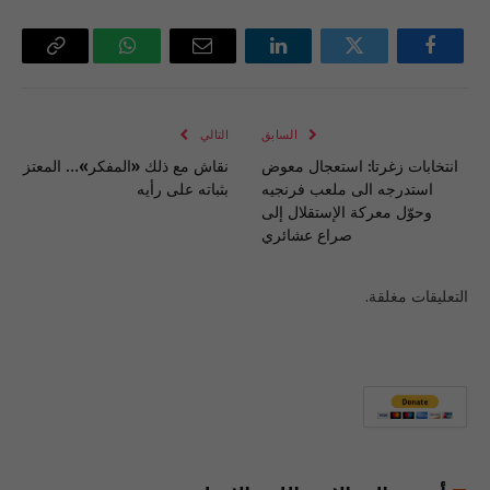
فيسبوك
تويتر
لينكدإن
البريد
واتساب
Copy
الإلكتروني
Link
السابق
التالي
انتخابات زغرتا: استعجال معوض
نقاش مع ذلك «المفكر»… المعتز
استدرجه الى ملعب فرنجيه
بثباته على رأيه
وحوّل معركة الإستقلال إلى
صراع عشائري
التعليقات مغلقة.