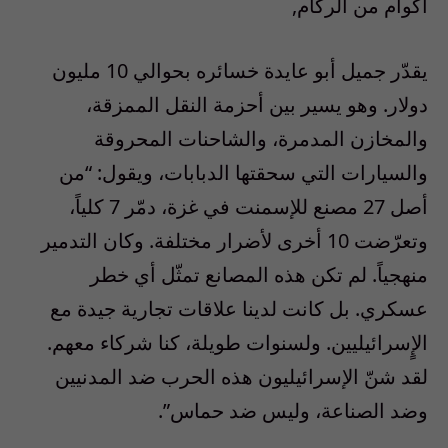
أكوام من الركام,
يقدّر جميل أبو عايدة خسائره بحوالي 10 مليون
دولار. وهو يسير بين أحزمة النقل الممزقة،
والمخازن المدمرة، والشاحنات المحروقة
والسيارات التي سحقتها الدبابات، ويقول: “من
أصل 27 مصنع للإسمنت في غزة، دمّر 7 كلياً،
وتعرّضت 10 أخرى لأضرار مختلفة. وكان التدمير
منهجياً. لم تكن هذه المصانع تمثّل أي خطر
عسكري. بل كانت لدينا علاقات تجارية جيدة مع
الإٍسرائيليين. ولسنوات طويلة، كنا شركاء معهم.
لقد شنّ الإسرائيليون هذه الحرب ضد المدنيين
وضد الصناعة، وليس ضد حماس”.