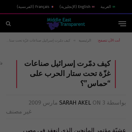
العربية
English
(
الإنجليزية
)
Français
(
الفرنسية
)
»
أنت الآن تتصفح:
الرئيسية
كيف دمّرت إسرائيل صناعات غزّة تحت ستار الحرب على “حماس”؟
كيف دمّرت إسرائيل صناعات
غزّة تحت ستار الحرب على
“حماس”؟
بواسطة
3 مارس 2009
ON
SARAH AKEL
غير مصنف
عشيّة مؤتمر المانحين الذي انعقد في مصر،