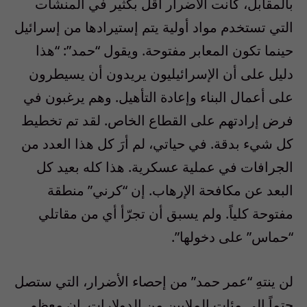
بالمقابل، كانت الأضرار أقل بكثير في المنشآت
التي تستخدم مواد أولية يتم إستيرادها من إسرائيل
حينما تكون المعابر مفتوحة. ويقول “حمد”: “هذا
دليل على أن الإسرائيليون يريدون أن يسيطرون
على أعمال البناء وإعادة التأهيل. وهم يرغبون في
فرض إرادتهم على القطاع الخاص. لقد تم تخطيط
كل شيء بدقة. في حياتي، لم أرَ كل هذا العدد من
الجرافات في عملية عسكرية. هذا كله بعيد كل
البعد عن مكافحة الإرهاب. إن “كرني” منطقة
مفتوحة كلياً. ولم يسبق أن تجرّأ أي من مقاتلي
“حماس” على دخولها”.
لن ينتهِ “عمر حمد” من إحصاء الأضرار، التي ستصل
حتماً إلى مئات الملايين من الدولارات. إن معظم