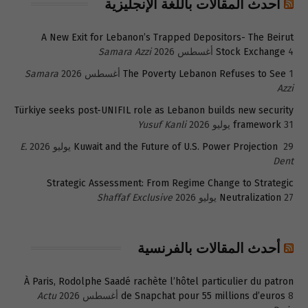
أحدث المقالات باللغة الإنجليزية
A New Exit for Lebanon’s Trapped Depositors- The Beirut
4 أغسطس 2026
Stock Exchange
Samara Azzi
1 أغسطس 2026
The Poverty Lebanon Refuses to See
Samara
Azzi
Türkiye seeks post-UNIFIL role as Lebanon builds new security
31 يوليو 2026
framework
Yusuf Kanli
29 يوليو 2026
Kuwait and the Future of U.S. Power Projection
E.
Dent
Strategic Assessment: From Regime Change to Strategic
27 يوليو 2026
Neutralization
Shaffaf Exclusive
أحدث المقالات بالفرنسية
À Paris, Rodolphe Saadé rachète l’hôtel particulier du patron
8 أغسطس 2026
de Snapchat pour 55 millions d’euros
Actu