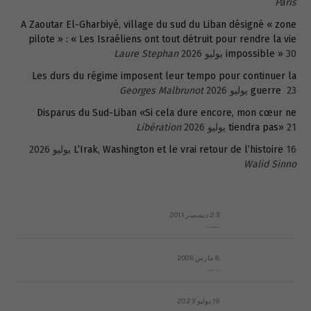
Paris
A Zaoutar El-Gharbiyé, village du sud du Liban désigné « zone
pilote » : « Les Israéliens ont tout détruit pour rendre la vie
30 يوليو 2026
impossible »
Laure Stephan
Les durs du régime imposent leur tempo pour continuer la
23 يوليو 2026
guerre
Georges Malbrunot
Disparus du Sud-Liban «Si cela dure encore, mon cœur ne
21 يوليو 2026
tiendra pas»
Libération
16 يوليو 2026
L’Irak, Washington et le vrai retour de l’histoire
Walid Sinno
23 ديسمبر 2011
عائلة المهندس طارق الربعة: أين دولة القانون والموسسات؟
8 مارس 2008
رسالة مفتوحة لقداسة البابا شنوده الثالث
19 يوليو 2023