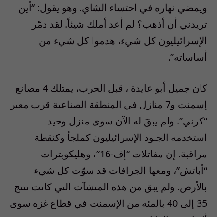
ويمضي نهاره في احتساء الشاي. وهو يقول: “أين
تريدني أن أذهب؟ لم أعد أملك شيئاً. لقد دمّر
الإسرائيليون كل شيء، هدموا كل شيء من
أساساته”.
كان جميل أبو عايدة ، قبل الحرب، يمتلك 4 مصانع
إسمنت و7 منازل في المنطقة الصناعية قرب معبر
“كرني”. ولم يبقَ له الآن سوى منزل وحيد
استخدمه الجنود الإسرائيليون كملجأ وكنقطة
مراقبة. إن مقاتلات “إف-16″، وهليكوبترات
“أباتش”، ومعها الجرافات قد سوّت كل شيء
بالأرض. ولم يبق من هذه المنشآت التي كانت تنتج
35 إلى 40 بالمئة من الإسمنت في قطاع غزة سوى