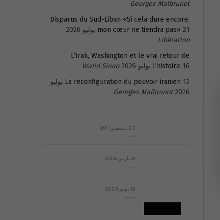
Georges Malbrunot
Disparus du Sud-Liban «Si cela dure encore,
21 يوليو 2026
mon cœur ne tiendra pas»
Libération
L’Irak, Washington et le vrai retour de
16 يوليو 2026
l’histoire
Walid Sinno
La reconfiguration du pouvoir iranien
12 يوليو
Georges Malbrunot
2026
23 ديسمبر 2011
عائلة المهندس طارق الربعة: أين دولة القانون والموسسات؟
8 مارس 2008
رسالة مفتوحة لقداسة البابا شنوده الثالث
19 يوليو 2023
إشكاليات التقويم الهجري، وهل يجدي هذا التقويم أيُ نفع؟