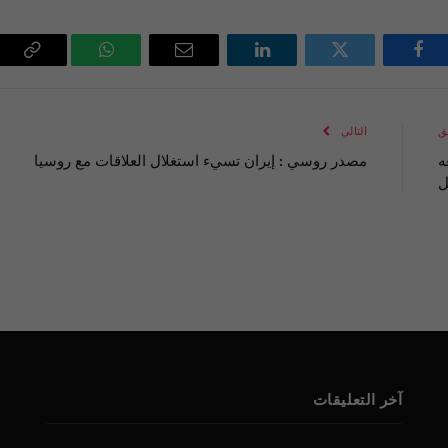
فيسبوك
تويتر
لينكدإن
البريد
واتساب
Copy
الإلكتروني
Link
ق
التالي
ه
مصدر روسي : إيران تسيء استغلال العلاقات مع روسيا
ل
آخر التعليقات