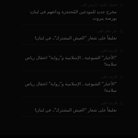
على
فضيل حمّود - باريس
مخرج جديد للمودعين المُحتجزة ودائعهم في لبنان:
بورصة بيروت
على
بيار عقل
تعليقاً على شعار “العيش المشترك”.. في لبنان!
على
قارىء
“الأخبار” الشيوعية ـ الإسلامية و”رواية” اعتقال رياض
سلامة!
على
قارىء
“الأخبار” الشيوعية ـ الإسلامية و”رواية” اعتقال رياض
سلامة!
على
قارىء
تعليقاً على شعار “العيش المشترك”.. في لبنان!