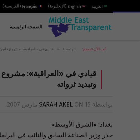
العربية
English
(
الإنجليزية
)
Français
(
الفرنسية
)
الصفحة الرئيسية
»
أنت الآن تتصفح:
الرئيسية
قيادي في «العراقية»: مشروع قانون ا
قيادي في «العراقية»: مشروع ق
وتبديد ثرواته
بواسطة
15 مارس 2007
ON
SARAH AKEL
بغداد: «الشرق الأوسط»
حذر وزير الصناعة السابق والنائب في البرلما