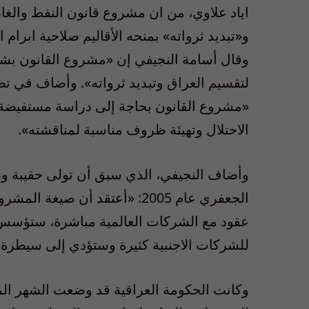
اياد علاوي، من ان مشروع قانون النفط والغا
و«تبديد ثرواته» بمنحه الأقاليم صلاحية ابرام ا
وقال أسامة النجيفي إن «مشروع القانون بش
لتقسيم العراق وتبديد ثرواته». وأضاف في تصري
«مشروع القانون بحاجة إلى دراسة مستفيضة 
الاحتلال وتهيئة ظروف مناسبة لمناقشته».
وأضاف النجيفي، الذي سبق أن تولى حقيبة وزا
الجعفري عام 2005: «أعتقد أن ص
عقود مع الشركات العالمية مباشرة، ستؤسس ل
للشركات الاجنبية كثيرة وستؤدي إلى سيطرة ه
وكانت الحكومة العراقية قد وضعت الشهر الما