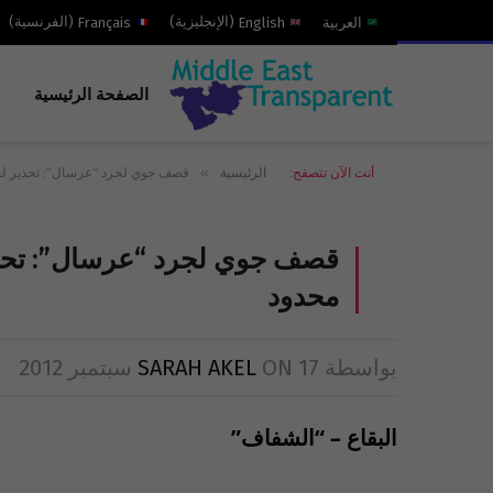
العربية
English
(
الإنجليزية
)
Français
(
الفرنسية
)
الصفحة الرئيسية
»
أنت الآن تتصفح:
الرئيسية
قصف جوي لجرد “عرسال”: تحذير لسلي
قصف جوي لجرد “عرسال”: تحذير 
محدود
بواسطة
17 سبتمبر 2012
ON
SARAH AKEL
البقاع – “الشفاف”