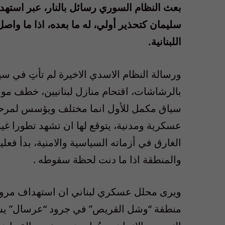
بعث النظام السوري رسائل بالنار، عبر استهد
سليمان كتحذير أولي، له ما بعده، اذا ما واص
اللبنانية.
ورسالة النظام الاسدي الاخيرة لم تأتِ في س
بالرشاشات، اقتحام منازل لبنانيين، خطف مواط
سياق مكمل للأول انما مختلف ويؤسس لمرحلة
عسكرية ومدنية، يتوقع لها ان تشهد تطورا غير
الغارق في أزماته السياسية والامنية، بدأ فعل
والمنطقة اذا ما دنت لحظة سقوطه .
ويرى محلل عسكري لبناني ان استهداف مروح
منطقة “وشل القريص” في جرود “عرسال” يستخ