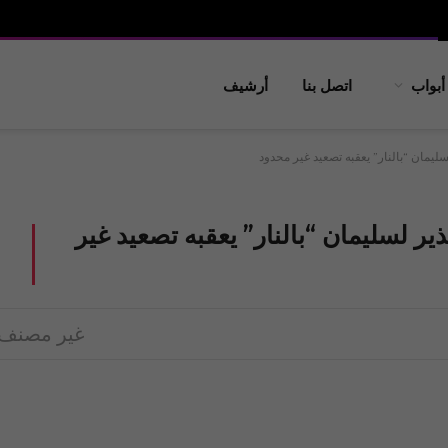
أبواب
اتصل بنا
أرشيف
مان “بالنار” يعقبه تصعيد غير محدود
لسليمان “بالنار” يعقبه تصعيد غير
غير مصنف