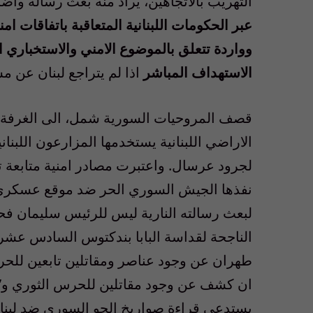
التهريب بالاتجاهين، يُراد منه بعث رسالة وا
عبر الحكومات اللبنانية المتعاقبة باتفاقات
وواردة تتعلق بالموضوع الامني والاستخباري
الاستهداف المباشر
اذا لم يتراجع لبنان عن مس
قصف المروحيات السورية شمل، الى الغرفة ا
الاراضي اللبنانية يستخدمها المزارعون اللبنان
لجرود عرسال. واعتبرت مصادر امنية متابعة ت
نفذها الجيش السوري الحر ضد موقع عسكري ل
لبعث رسالته النارية ليس للرئيس سليمان فحسب
الناجحة لقداسة البابا بندكتوس السادس عشر 
طهران عن وجود عناصر ومقاتلين تابعين للحرس
ان كشف عن وجود مقاتلين للحرس الثوري و”فيل
يستدعي قراءة صواريخ الجو السوري ضد لبنان 