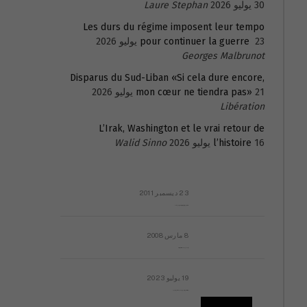
30 يوليو 2026
Laure Stephan
Les durs du régime imposent leur tempo
23 يوليو 2026
pour continuer la guerre
Georges Malbrunot
Disparus du Sud-Liban «Si cela dure encore,
21 يوليو 2026
mon cœur ne tiendra pas»
Libération
L’Irak, Washington et le vrai retour de
16 يوليو 2026
l’histoire
Walid Sinno
23 ديسمبر 2011
عائلة المهندس طارق الربعة: أين دولة القانون والموسسات؟
8 مارس 2008
رسالة مفتوحة لقداسة البابا شنوده الثالث
19 يوليو 2023
إشكاليات التقويم الهجري، وهل يجدي هذا التقويم أيُ نفع؟