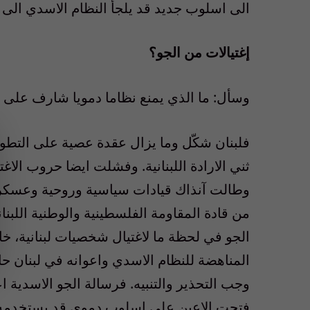
الى اسلوب جديد قد يلجأ النظام الاسدي الى ا
إغتيالات من الجو؟
وسأل: ما الذي يمنع نظاما دمويا شارف على
فلبنان شكّل وما يزال عقدة عصية على التطو
ثني الارادة اللبنانية. وفشلت ايضا حروب الاغت
وطالت آنذاك قيادات سياسية وروحية وعسكري
من قادة المقاومة الفلسطينية والوطنية اللبنان
الجو في لحظة ما لاغتيال شخصيات لبنانية، خاصة
المناهضة للنظام الاسدي واعوانه في لبنان ح
وجب التحذير والتنبيه. فرسالة الجو الاسدية 
فتحت الاعين على اسلوب دموي قد يستخدمه ضد