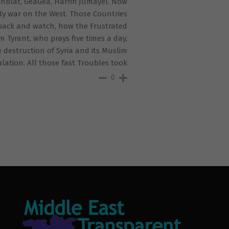
unblat, GeaGea, Harriri Jumayel. Now
ody war on the West. Those Countries
 back and watch, how the Frustrated
Tyrant, who prays five times a day,
 destruction of Syria and its Muslim
lation. All those fast Troubles took
0