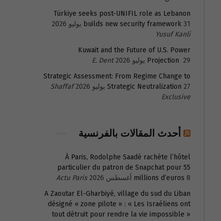
Türkiye seeks post-UNIFIL role as Lebanon
31 يوليو 2026
builds new security framework
Yusuf Kanli
Kuwait and the Future of U.S. Power
29 يوليو 2026
Projection
E. Dent
Strategic Assessment: From Regime Change to
27 يوليو 2026
Strategic Neutralization
Shaffaf
Exclusive
أحدث المقالات بالفرنسية
À Paris, Rodolphe Saadé rachète l’hôtel
particulier du patron de Snapchat pour 55
8 أغسطس 2026
millions d’euros
Actu Paris
A Zaoutar El-Gharbiyé, village du sud du Liban
désigné « zone pilote » : « Les Israéliens ont
tout détruit pour rendre la vie impossible »