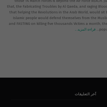
those 14 March Forces is beyond the Air Force REACH. J
that, the Fabricating Troubles by Al Qaeda, and raging Blo
that helping the Revolutions in the Arab World, would sit
Islamic people would defend themselves from the Muslim 
and FASTING on killing five thousands Victims a month, the
popu
…
قراءة المزيد ..
آخر التعليقات