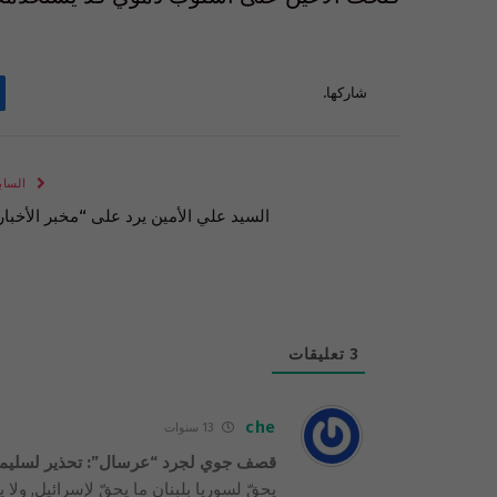
شاركها.
الساب
السيد علي الأمين يرد على “مخبر الأخبار
3
تعليقات
che
13 سنوات
قصف جوي لجرد “عرسال”: تحذير لسليمان 
يحقّ لسوريا بلبنان ما يحقّ لإسرائيل, ولا 