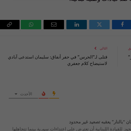
فيسبوك
تويتر
لينكدإن
البريد
واتساب
Copy
الإلكتروني
Link
ق
التالي
”
قتلى لـ”الحرس” في حفر أنفاق: سليمان استدعى آبادي
لاستيضاح كلام جعفري
الأحدث
“بالنار” يعقبه تصعيد غير محدود
يجوز للقيادة اللبنانية أن تعترض على اعتداءات سورية بينما تتجاهلها