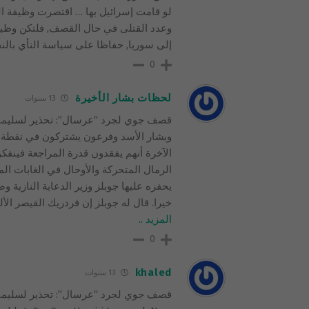
لو قامت إسرائيل بها … اقتصرت وظيفة الجي
وعدد القتلى في حال القصف, فلتكن وظيفت
إلى سوريا, حفاظا على سياسة النأي بال
0
لحظات بشار الأخيرة
13 سنوات
قصف جوي لجرد “عرسال”: تحذير لسليمان “
وبشار الأسد وفرعون يشتركون في نقطة واح
الآخرة أنهم يفقدون قدرة المراجعة فينف
الرمال المتحركة والأوحال في الغابات الم
يحفزه عليها جوبلز وزير الدعاية النازية
خيرا. قال له جوبلز إن فردريك القيصر ال
المزيد ..
0
khaled
13 سنوات