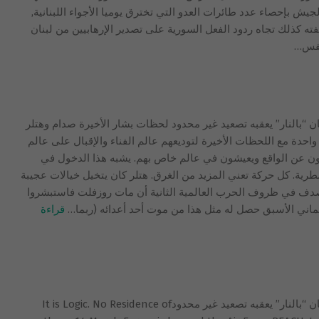
ش بإحصاء عدد طائرات العدو التي تخترق يوميا الأجواء اللبنانية,
ه كذلك تجاه ردود الفعل السورية على تصدير الإرهابيين من لبنان
نفس…
بالنار” يعقبه تصعيد غير محدود لحظات بشار الأخيرة صدام وهتلر
دة مع اللحظات الأخيرة لتوديعهم عالم الفناء والإقبال على عالم
كون عن الواقع ويعيشون في عالم خاص بهم. يشبه هذا الدخول في
طرية. كل حركة تعني المزيد من الغرق. هتلر كان يتخيل خيالات عجيبة
 وصدف في ظروف الحرب العالمية الثانية أن مات روزفلت فاستبشروا
ألماني الأسبق حصل له مثل هذا من موت أحد أعدائه (ربما
…
قراءة
قصف جوي لجرد “عرسال”: تحذير لسليمان “بالنار” يعقبه تصعيد غير محدودIt is Logic. No Residence of