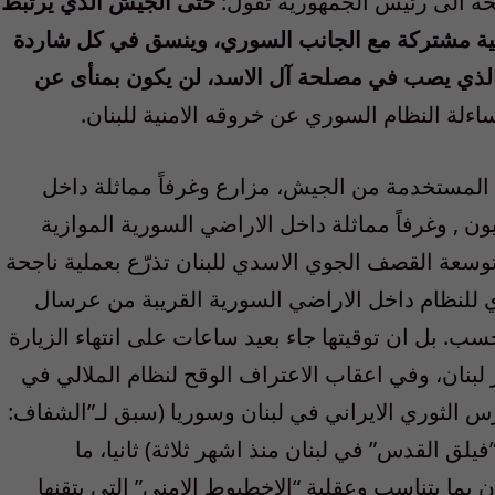
ضحة الى رئيس الجمهورية تقول:
حتى الجيش الذي يرتبط
 امنية مشتركة مع الجانب السوري، وينسق في كل شاردة
 الذي يصب في مصلحة آل الاسد، لن يكون بمنأى عن
اءلة النظام السوري عن خروقه الامنية للبنان.
لمستخدمة من الجيش، مزارع وغرفاً مماثلة داخل
يون , وغرفاً مماثلة داخل الاراضي السورية الموازية
وسعة القصف الجوي الاسدي للبنان تذرّع بعملية ناجحة
لنظام داخل الاراضي السورية القريبة من عرسال
. بل ان توقيتها جاء بعيد ساعات على انتهاء الزيارة
لبنان، وفي اعقاب الاعتراف الوقح لنظام الملالي في
 الثوري الايراني في لبنان وسوريا (سبق لـ”الشفاف:
ق القدس” في لبنان منذ اشهر ثلاثة) ثانيا، ما
بما يتناسب وعقلية “الاخطبوط الامني” التي يتقنها