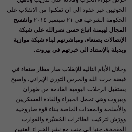
الحوثيين عبر عقود الى ان تَمكنوا من الإنقلاب على
الحكومة الشرعية في ٢١ سبتمبر ٢٠١٤
وانفسح
المجال لهيمنة اتباع حسن نصرالله على شبكة
الإتصالات بصنعاء، ومباشرتهم لبناء شبكة موازية
وبديلة بالإستناد الى خبرتهم في بيروت.
وخلال الأيام التالية للإنقلاب صار مطار صنعاء في
قبضة حزب الله والحرس الثوري الإيراني، واصبح
يستقبل الرحلات اليومية القادمة من طهران
وبيروت وهي تحمل الخبراء والقادة العسكريين
والأسلحة والمعدات الخاصة ببناء قوة صاروخية
ووِرَش لتركيب الطائرات المُسَيَّرة والقوارب
الَمفخخة، جنبا الى جنب مع نشر الخبراء الفنيين