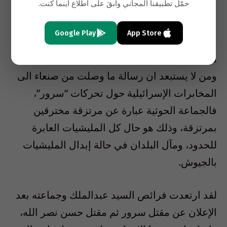
حمّل تطبيقنا المجاني وابقَ على اطّلاع أينما كنت.
الى السيد حسن عن زيارة صنعاء.
Google Play
App Store
هنالك من لا يستبعد ان الزيارة تضمَّنَت البحثَ عن
ملاذات آمنة، مؤقتة، لقيادات بارزة في الحزب،
ومن لا يستبعد ان رسالة ما وصلت من صنعاء الى
المخابرات الإسرائيلية حول تحركات “سرور”،
فالجماعة الحوثية عبارة عن مرتزقة مخترقين
بمرتزقة، وذلك هو حال كل المليشيات العابرة
للحدود، ومآل البلدان في حالة إبدال المليشيات
بالجيوش.
لقد ارتعدت فرائص السيد عبدالملك وجماعته بعد
الإعلان عن مقتل سرور ثم مقتل حسن نصر الله،