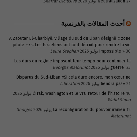
27 يوليو 2026
Neutralization
Shaffaf Exclusive
أحدث المقالات بالفرنسية
A Zaoutar El-Gharbiyé, village du sud du Liban désigné « zone
pilote » : « Les Israéliens ont tout détruit pour rendre la vie
30 يوليو 2026
impossible »
Laure Stephan
Les durs du régime imposent leur tempo pour continuer la
23 يوليو 2026
guerre
Georges Malbrunot
Disparus du Sud-Liban «Si cela dure encore, mon cœur ne
21 يوليو 2026
tiendra pas»
Libération
16 يوليو 2026
L’Irak, Washington et le vrai retour de l’histoire
Walid Sinno
12 يوليو 2026
La reconfiguration du pouvoir iranien
Georges
Malbrunot