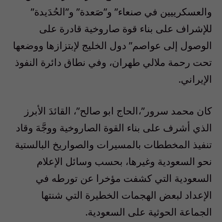
والعسكرييين في صنعاء” و”صَعدة” و”الحُدَيدة”
للإشراف على بناء قوة صاروخية قادرة على
الوصول إلى عواصم” دول الخليج لإبتزازها ووضعها
تحت رحمة ملالي طهران، وفي نطاق دائرة النفوذ
الإيراني.
كان محمد سرور”،الحاج ابو صالح”، القائدَ الأبرز
الذي أشرف على بناء القوة الصاروخية ووجَّهَ وقاد
تنفيذ المخططات بالمسيرات والصواريخ البالستية
نحو السعودية وغيرها، بحسب وسائل الإعلام
السعودية التي كشفت مؤخرا عن تورطه في
الإعداد لبعض الهجمات الخطيرة التي شنتها
الجماعة الحوثية على السعودية.