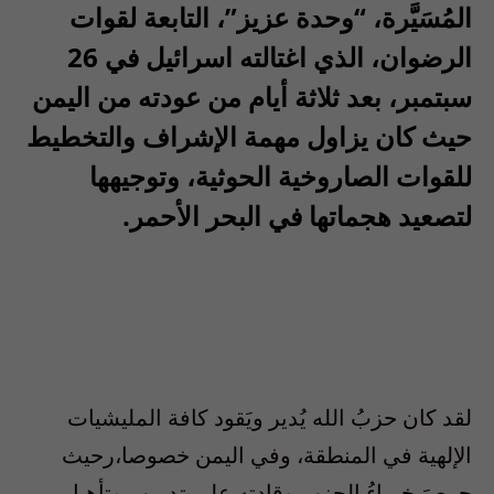
المُسَيَّرة، “وحدة عزيز”، التابعة لقوات
الرضوان، الذي اغتالته اسرائيل في 26
سبتمبر، بعد ثلاثة أيام من عودته من اليمن
حيث كان يزاول مهمة الإشراف والتخطيط
للقوات الصاروخية الحوثية، وتوجيهها
لتصعيد هجماتها في البحر الأحمر.
لقد كان حزبُ الله يُدير ويَقود كافة المليشيات
الإلهية في المنطقة، وفي اليمن خصوصا،رحيث
حرصَ خبراءُ الحزب وقادته على تدريب وتأهيل