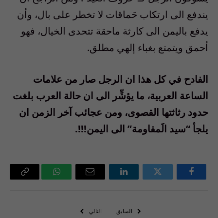
يندفع الى ارتكاب حَماقات لا تخطر على بال، وأن
يدفع باليمن الى كارثة ماحقة تتحدى الخيال، فهو
أحمق ويتمتع بغباء إلهي مطلق.
الفادح في كل هذا ان الرجل صار من علامات
الساعة العربية، ما يؤشِّر الى ان حالة العرب بلغت
حدود رثاثتها القصوى، ومن عجائب آخر الزمن ان
يلجأ “سيد الََمقاومة” الى اليمن!!!.
فيسبوك
تويتر
لينكدإن
البريد
واتساب
Copy
الإلكتروني
Link
السابق
التالي