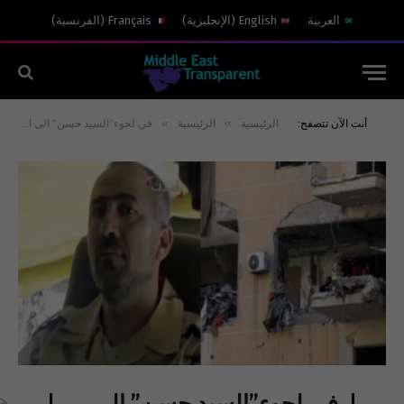
العربية
English
(
الإنجليزية
)
Français
(
الفرنسية
)
»
»
أنت الآن تتصفح:
الرئيسية
الرئيسية
في لجوء”السيد حسن” الى اليمن
في لجوء”السيد حسن” الى