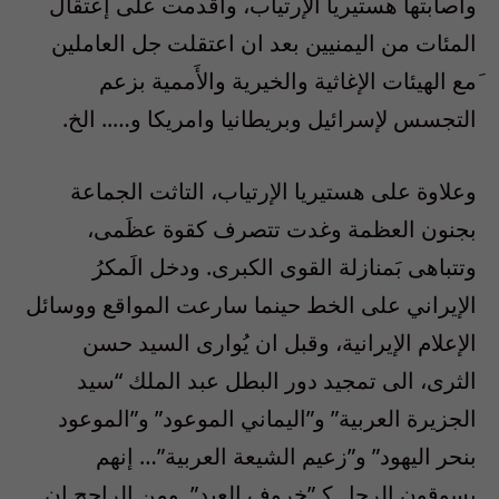
واصابتها هستيريا الإرتياب، واقدمت على إعتقال
المئات من اليمنيين بعد ان اعتقلت جل العاملين
َمع الهيئات الإغاثية والخيرية والأَممية بزعم
التجسس لإسرائيل وبريطانيا وامريكا و….. الخ.
وعلاوة على هستيريا الإرتياب، التاثت الجماعة
بجنون العظمة وغدت تتصرف كقوة عظَمى،
وتتباهى بَمنازلة القوى الكبرى. ودخل الَمكرُ
الإيراني على الخط حينما سارعت المواقع ووسائل
الإعلام الإيرانية، وقبل ان يُوارى السيد حسن
الثرى، الى تمجيد دور البطل عبد الملك “سيد
الجزيرة العربية” و”اليماني الموعود” و”الموعود
بنحر اليهود” و”زعيم الشيعة العربية”… إنهم
يسوقون الرجل كـ”خروف العيد”. ومن الراجح ان