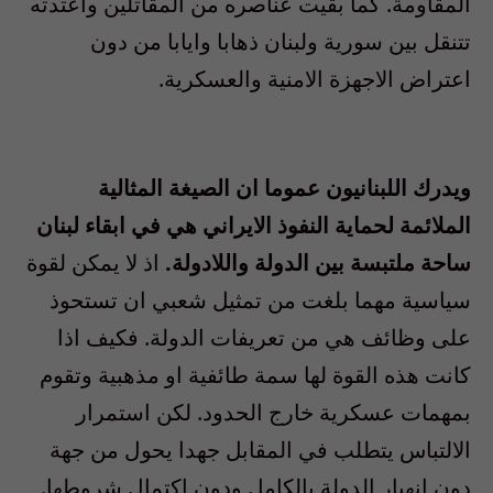
المقاومة. كما بقيت عناصره من المقاتلين واعتدته
تتنقل بين سورية ولبنان ذهابا وايابا من دون
اعتراض الاجهزة الامنية والعسكرية.
ويدرك اللبنانيون عموما ان الصيغة المثالية
الملائمة لحماية النفوذ الايراني هي في ابقاء لبنان
ساحة ملتبسة بين الدولة واللادولة.
اذ لا يمكن لقوة
سياسية مهما بلغت من تمثيل شعبي ان تستحوذ
على وظائف هي من تعريفات الدولة. فكيف اذا
كانت هذه القوة لها سمة طائفية او مذهبية وتقوم
بمهمات عسكرية خارج الحدود. لكن استمرار
الالتباس يتطلب في المقابل جهدا يحول من جهة
دون انهيار الدولة بالكامل ودون اكتمال شروطها.