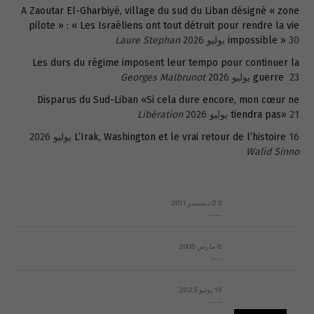
A Zaoutar El-Gharbiyé, village du sud du Liban désigné « zone
pilote » : « Les Israéliens ont tout détruit pour rendre la vie
30 يوليو 2026
impossible »
Laure Stephan
Les durs du régime imposent leur tempo pour continuer la
23 يوليو 2026
guerre
Georges Malbrunot
Disparus du Sud-Liban «Si cela dure encore, mon cœur ne
21 يوليو 2026
tiendra pas»
Libération
16 يوليو 2026
L’Irak, Washington et le vrai retour de l’histoire
Walid Sinno
23 ديسمبر 2011
عائلة المهندس طارق الربعة: أين دولة القانون والموسسات؟
8 مارس 2008
رسالة مفتوحة لقداسة البابا شنوده الثالث
19 يوليو 2023
إشكاليات التقويم الهجري، وهل يجدي هذا التقويم أيُ نفع؟