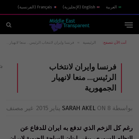
العربية
English
(
الإنجليزية
)
Français
(
الفرنسية
)
»
أنت الآن تتصفح:
الرئيسية
فرنسا وايران لانتخاب الرئيس… منعا لانهيار الجمهورية
فرنسا وايران لانتخاب
الرئيس… منعا لانهيار
الجمهورية
بواسطة
8 يناير 2015
ON
SARAH AKEL
غير مصنف
رغم كل الزخم الذي تدفع به ايران للدفاع عن
النظام السوري، يبقى لبنان الساحة الحيوية لايران.