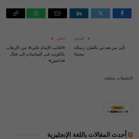
فيسبوك
تويتر
لينكدإن
البريد
واتساب
Copy
الإلكتروني
Link
السابق
التالي
إلى من هددني بالقتل: رسالة
«كتائب الإمام علي»: من الإرهاب
محبة!
بالكويت في الثمانينات إلى قتال
«داعش»
التعليقات مغلقة.
أحدث المقالات باللغة الإنجليزية