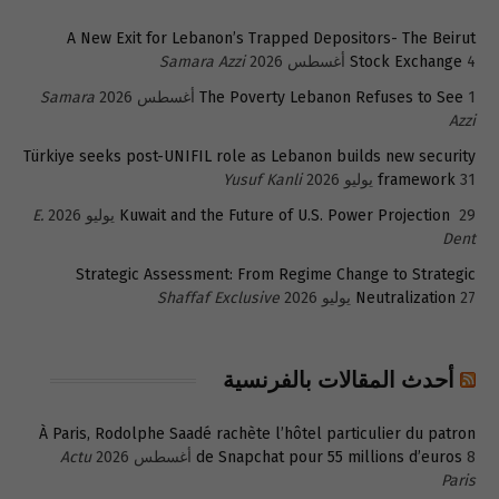
A New Exit for Lebanon’s Trapped Depositors- The Beirut
4 أغسطس 2026
Stock Exchange
Samara Azzi
1 أغسطس 2026
The Poverty Lebanon Refuses to See
Samara
Azzi
Türkiye seeks post-UNIFIL role as Lebanon builds new security
31 يوليو 2026
framework
Yusuf Kanli
29 يوليو 2026
Kuwait and the Future of U.S. Power Projection
E.
Dent
Strategic Assessment: From Regime Change to Strategic
27 يوليو 2026
Neutralization
Shaffaf Exclusive
أحدث المقالات بالفرنسية
À Paris, Rodolphe Saadé rachète l’hôtel particulier du patron
8 أغسطس 2026
de Snapchat pour 55 millions d’euros
Actu
Paris