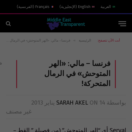
العربية
English
(
الإنجليزية
)
Français
(
الفرنسية
)
»
أنت الآن تتصفح:
الرئيسية
فرنسا – مالي: «الهر المتوحش» في الرمال المتحركة!
فرنسا – مالي: «الهر
المتوحش» في الرمال
المتحركة!
بواسطة
14 يناير 2013
ON
SARAH AKEL
غير مصنف
Serval أي “الهر المتوحش” (من فصيلة ” القط –