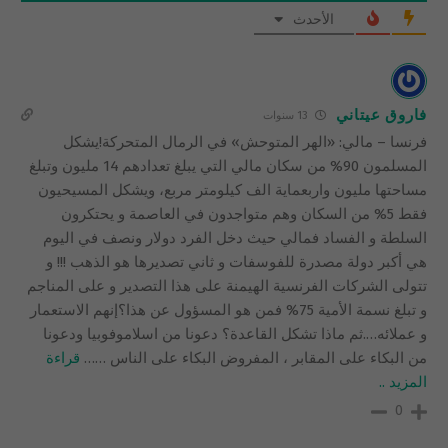
الأحدث
فاروق عيتاني
13 سنوات
فرنسا – مالي: «الهر المتوحش» في الرمال المتحركة!يشكل
المسلمون 90% من سكان مالي التي يبلغ تعدادهم 14 مليون وتبلغ
مساحتها مليون واربعماية الف كيلومتر مربع، ويشكل المسيحيون
فقط 5% من السكان وهم متواجدون في العاصمة و يحتكرون
السلطة و الفساد فمالي حيث دخل الفرد دولار ونصف في اليوم
هي أكبر دولة مصدرة للفوسفات و ثاني تصديرها هو الذهب !!! و
تتولى الشركات الفرنسية الهيمنة على هذا التصدير و على المناجم
و تبلغ نسمة الأمية 75% فمن هو المسؤول عن هذا؟إنهم الاستعمار
و عملائه….ثم ماذا تشكل القاعدة؟ دعونا من اسلاموفوبيا ودعونا
من البكاء على المقابر ، المفروض البكاء على الناس …
…
قراءة
المزيد ..
0