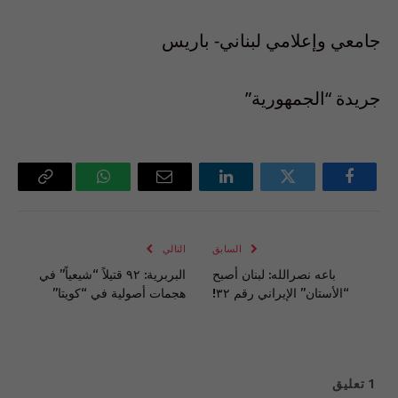
جامعي وإعلامي لبناني- باريس
جريدة “الجمهورية”
فيسبوك
تويتر
لينكدإن
البريد
واتساب
Copy
الإلكتروني
Link
السابق
التالي
باعه نصرالله: لبنان أصبح
البربرية: ٩٢ قتيلاً “شيعياً” في
“الأستان” الإيراني رقم ٣٢!
هجمات أصولية في “كويتا”
1
تعليق