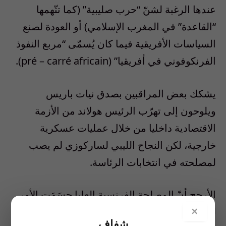
عندها الرغبة لشنّ “حرب صليبية” (كما تتّهمها
“القاعدة” في المغرب الإسلامي) أو العودة لصنع
السياسات الأفريقية فيما كان يُسمّى “مربع النفوذ
الفرنكوفوني في أفريقيا” (pré – carré africain).
يشكك بعض المراقبين بصدق نيات باريس
ويلوحون إلى تهرّب الرئيس هولاند من الأزمة
الاقتصادية داخليا من خلال عمليات عسكرية
خارجية، لكن النجاح الليبي لساركوزي لم يصب
لمصلحته في انتخابات الرئاسة.
الأرجح أنّ المصلحة الفرنسية العليا حسَمَت الأمر
×
لصالح عدم التخلي عن منطقة حيويّة للأمن
شفاف