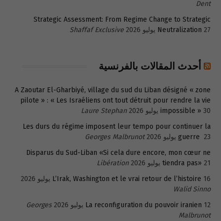
Dent
Strategic Assessment: From Regime Change to Strategic
27 يوليو 2026
Neutralization
Shaffaf Exclusive
أحدث المقالات بالفرنسية
A Zaoutar El-Gharbiyé, village du sud du Liban désigné « zone
pilote » : « Les Israéliens ont tout détruit pour rendre la vie
30 يوليو 2026
impossible »
Laure Stephan
Les durs du régime imposent leur tempo pour continuer la
23 يوليو 2026
guerre
Georges Malbrunot
Disparus du Sud-Liban «Si cela dure encore, mon cœur ne
21 يوليو 2026
tiendra pas»
Libération
16 يوليو 2026
L’Irak, Washington et le vrai retour de l’histoire
Walid Sinno
12 يوليو 2026
La reconfiguration du pouvoir iranien
Georges
Malbrunot