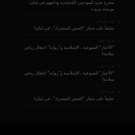
مخرج جديد للمودعين المُحتجزة ودائعهم في لبنان:
بورصة بيروت
على
بيار عقل
تعليقاً على شعار “العيش المشترك”.. في لبنان!
على
قارىء
“الأخبار” الشيوعية ـ الإسلامية و”رواية” اعتقال رياض
سلامة!
على
قارىء
“الأخبار” الشيوعية ـ الإسلامية و”رواية” اعتقال رياض
سلامة!
على
قارىء
تعليقاً على شعار “العيش المشترك”.. في لبنان!