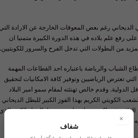
مي الديحاني رغم بعض المعوقات الخارجة عن الارادة التي
على رفع علم بلاده في هذه الدورة الكبيرة متمنيا ان
زيد من البطولات التي تدخل الفرح والسرور للكويتيين.
اع الشباب والرياضة باعتباره احد القطاعات المهمة
لتي تعترض الرياضيين وتوفير كافة الامكانيات لتحقيق
 الدولية. وقدم خالص تهنئته لمقام سمو امير البلاد
عب الكويتي الكريم بهذا الفوز الكبير للبطل الديحاني
 الفائزة في اكبر محفل رياضي منوها بالعمل الكبير الذي
×
له الذين حققوا العديد من الانجازات في البطولات
شفاف