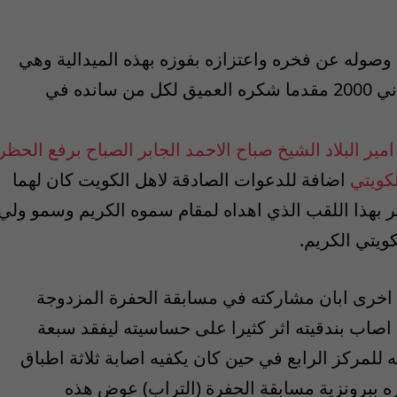
صوله عن فخره واعتزازه بفوزه بهذه الميدالية وهي
الثانية له في تاريخه بعد برونزية اولمبياد سيدني 2000 مقدما شكره العميق لكل من سانده في
 البلاد الشيخ صباح الاحمد الجابر الصباح برفع الحظر
لكويتي
اضافة للدعوات الصادقة لاهل الكويت كان لهما
فر بهذا اللقب الذي اهداه لمقام سموه الكريم وسمو ولي
ويتي الكريم.
ة اخرى ابان مشاركته في مسابقة الحفرة المزدوجة
 اصاب بندقيته اثر كثيرا على حساسيته ليفقد سبعة
 للمركز الرابع في حين كان يكفيه اصابة ثلاثة اطباق
ه ببرونزية مسابقة الحفرة (التراب) عوض هذه