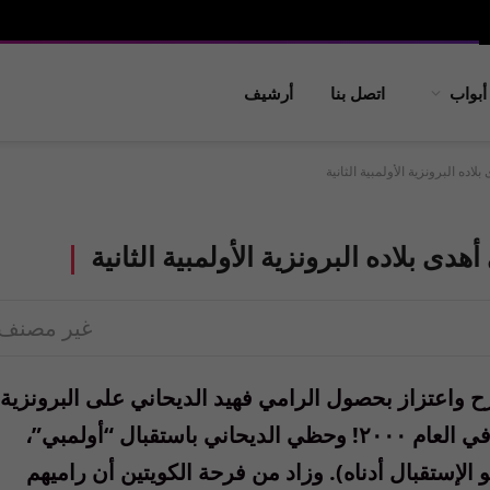
أبواب
اتصل بنا
أرشيف
اده البرونزية الأولمبية الثانية
دى بلاده البرونزية الأولمبية الثانية
غير مصنف
واعتزاز بحصول الرامي فهيد الديحاني على البرونزية
في ألعاب لندن الأولمبية بعد برونزية سيدني في العام ٢٠٠٠! وحظي الديحاني باستقبال “أولمبي”،
لإستقبال أدناه). وزاد من فرحة الكويتين أن راميهم