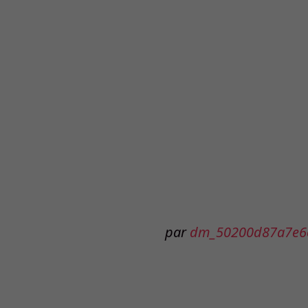
par
dm_50200d87a7e6