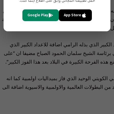
حمّل تطبيقنا المجاني وابقَ على اطّلاع أينما كنت.
ه المبارك الصباح ان تحقيق البطل الديحاني لميداليتين
Google Play
App Store
 في تاريخ الكويت يعتبر انجازا هائلا ويعبر عن العزيمة
طل لرفع علم بلاده في هذه المحافل الدولية الكبيرة.
لكبير الذي بذله الرامي اضافة للاعداد الكبير الذي
 برئاسة الشيخ سلمان الحمود الصباح مضيفا ان “على
 هذه الفرحة الكبيرة في البلاد بعد هذا الفوز الكبير”.
ي (45 سنة) هو الرياضي الكويتي الوحيد الذي فاز بميداليات اولمبية كما انه
 من البطولات العالمية والاولمبية والاسيوية اضافة الى