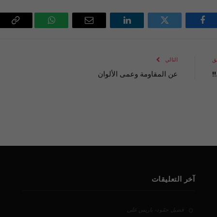
فيسبوك
تويتر
لينكدإن
البريد
واتساب
Copy
الإلكتروني
Link
ق
التالي
!
عن المقاومة وعمى الألوان
آخر التعليقات
على
فضيل حمّود - باريس