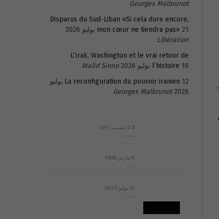
Georges Malbrunot
Disparus du Sud-Liban «Si cela dure encore,
21 يوليو 2026
mon cœur ne tiendra pas»
Libération
L’Irak, Washington et le vrai retour de
16 يوليو 2026
l’histoire
Walid Sinno
La reconfiguration du pouvoir iranien
12 يوليو
Georges Malbrunot
2026
23 ديسمبر 2011
عائلة المهندس طارق الربعة: أين دولة القانون والموسسات؟
8 مارس 2008
رسالة مفتوحة لقداسة البابا شنوده الثالث
19 يوليو 2023
إشكاليات التقويم الهجري، وهل يجدي هذا التقويم أيُ نفع؟