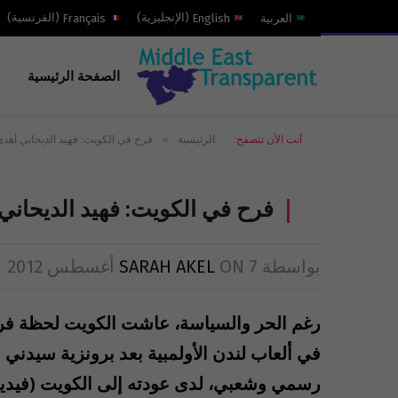
العربية
English
(
الإنجليزية
)
Français
(
الفرنسية
)
الصفحة الرئيسية
»
أنت الآن تتصفح:
الرئيسية
فرح في الكويت: فهيد الديحاني أهدى بل
فرح في الكويت: فهيد الديحاني أه
بواسطة
7 أغسطس 2012
ON
SARAH AKEL
رغم الحر والسياسة، عاشت الكويت لحظة فرح 
رسمي وشعبي، لدى عودته إلى الكويت (فيديو ا