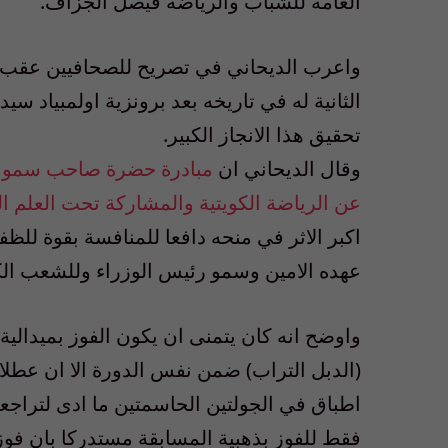
العامة للشباب والرياضة فيصل الجزاف.
واعرب الديحاني في تصريح للصحافيين عقب و
تحقيق هذا الانجاز الكبير.
وقال الديحاني ان
مبادرة حضرة صاحب سمو امير
عن الرياضة الكويتية والمشاركة تحت العلم ا
اكبر الاثر في منحه دافعا للمنافسة بقوة للظ
عهده الامين وسمو رئيس الوزراء وللشعب الك
واوضح انه كان يتمنى ان يكون الفوز بميدالي
(الدبل التراب) ضمن نفس الدورة الا ان عطلا
اطباق في الجولتين الحاسمتين ما ادى لتراجعه
فقط للفوز بذهبية المسابقة مستدركا بان فوز