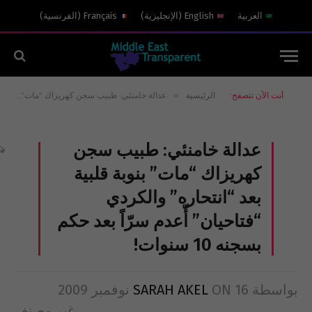
العربية
English
(
الإنجليزية
)
Français
(
الفرنسية
)
»
أنت الآن تتصفح:
الرئيسية
عدالة خامنئي: طبيب سجن كهريزاك “مات” بنوبة قلبية بعد “انتحاره” والكردي “فتاحيان” أّعدم سرّاً بعد حكم بسجنه 10 سنوات!
عدالة خامنئي: طبيب سجن
كهريزاك “مات” بنوبة قلبية
بعد “انتحاره” والكردي
“فتاحيان” أّعدم سرّاً بعد حكم
بسجنه 10 سنوات!
بواسطة
16 نوفمبر 2009
ON
SARAH AKEL
غير مصنف