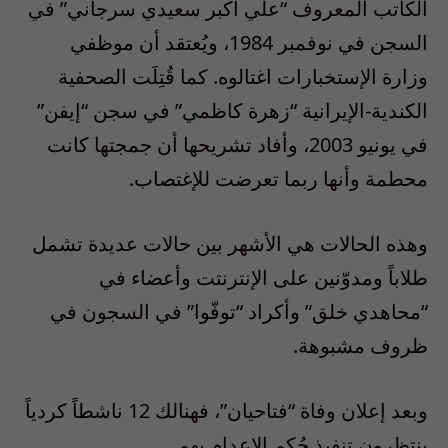
الكاتب المعروف “علي أكبر سعيدي سرجاني” في
السجن في نوفمبر 1984، ويُعتقد أن موظفي
وزارة الإستخبارات اغتالوه. كما قُتِلَت الصحفية
الكندية-الإيرانية “زهرة كاظمي” في سجن “إيفن”
في يونيو 2003، وأفاد تشريحها أن جمجتها كانت
محطمة وأنها ربما تعرضت للإغتصاب.
وهذه الحالات هي الأشهر بين حالات عديدة تشمل
طلاباً ومدوّنين على الإنترنتت وأعضاء في
“محاهدي خلق” وأكراد “توفّوا” في السجون في
ظروف مشبوهة.
وبعد إعلان وفاة “فتاحيان”، فهنالك 12 ناشطاً كردياً
ينتظرون تنفيذ حُكم الإعدام بهم.