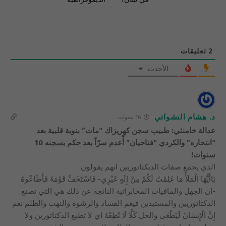
2
تعليقات
الأحدث
د. هشام النشواتي
16 سنوات
عدالة خامنئي: طبيب سجن كهريزاك “مات” بنوبة قلبية بعد
“انتحاره” والكردي “فتاحيان” أّعدم سرّاً بعد حكم بسجنه 10
سنوات!
الذي يجمع صفات الديكتاتوريين انهم يقولون
يَاأَيُّهَا الْمَلَأُ مَا عَلِمْتُ لَكُمْ مِنْ إِلَهٍ غَيْرِي- فَاسْتَخَفَّ قَوْمَهُ فَأَطَاعُوهُ
-ان الجهل والمافيات المخابراتية الناتجة عن ذلك هي التي تصنع
الدكتاتوريين والمستبدين فيعم الفساد والرشوة والنهب والظلم نعم
إِنَّ الْإِنسَانَ لَيَطْغَى والحل كَلَّا لَا تُطِعْهُ اي لا تطيع الدكتاتورين ولا