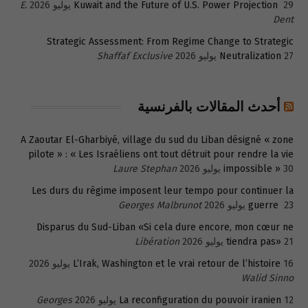
29 يوليو 2026
Kuwait and the Future of U.S. Power Projection
E.
Dent
Strategic Assessment: From Regime Change to Strategic
27 يوليو 2026
Neutralization
Shaffaf Exclusive
أحدث المقالات بالفرنسية
A Zaoutar El-Gharbiyé, village du sud du Liban désigné « zone
pilote » : « Les Israéliens ont tout détruit pour rendre la vie
30 يوليو 2026
impossible »
Laure Stephan
Les durs du régime imposent leur tempo pour continuer la
23 يوليو 2026
guerre
Georges Malbrunot
Disparus du Sud-Liban «Si cela dure encore, mon cœur ne
21 يوليو 2026
tiendra pas»
Libération
16 يوليو 2026
L’Irak, Washington et le vrai retour de l’histoire
Walid Sinno
12 يوليو 2026
La reconfiguration du pouvoir iranien
Georges