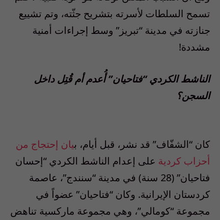
تسمح السلطات لأسرته بتشريح جثّته، وتم تشييع
جنازته في مدينة “تبريز” وسط إجراءات أمنية
مشددة!
الناشط الكردي “فتاحيان” أُعدم أم قُتِل داخل
السجن؟
كان “الشفّاف” قد نشر، قبل أيام، ب
يان إحتجاج من
أحزاب كردية
على إعدام الناشط الكردي “إحسان
فتاحيان” (28 سنة) في مدينة “سنندج”، عاصمة
كردستان الإيرانية. وكان “فتاحيان” عضواً في
مجموعة “كومالي”، وهي مجموعة ماركسية تناهض