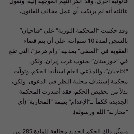
قانونية أخرى. وقد أنكر التهم الموجهة إليه، وتقول
عائلته أنه لم يرتكب أي عمل مخالف للقانون.
وقد حكمت “المحكمة الثورية” على “فتاحيان”
بالسجن لمدة 10 سنوات، على أن يتم قضاء
العقوبة في “المنفى” بمدنية “رام هرمز”، التي تقع
في “خوزستان” بجنوب غرب إيران. ولكن
“فتاحيان”، والمدّعي العام استأنفا الحكم. وتولّت
محكمة إستئناف محلية النظر في الدعوى. ولكن،
بدلاً من تخفيض الحكم، فقد أصدرت المحكمة
الجديدة حُكماً بـ”الإعدام” بتهمة “المحاربة” (أي
“محاربة” الله ورسوله).
ويمثّل ذلك الحكم الجديد مخالفة للمادة 285 من