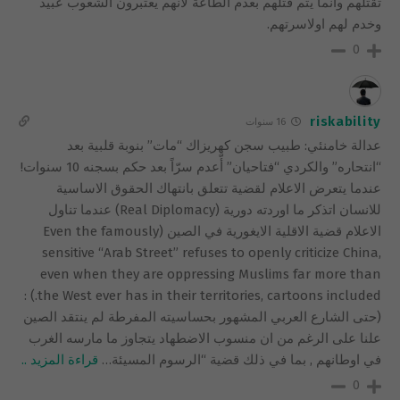
تقتلهم وانما يتم قتلهم بعدم الطاعة لانهم يعتبرون الشعوب عبيد
وخدم لهم اولاسرتهم.
0
riskability
16 سنوات
عدالة خامنئي: طبيب سجن كهريزاك “مات” بنوبة قلبية بعد
“انتحاره” والكردي “فتاحيان” أّعدم سرّاً بعد حكم بسجنه 10 سنوات!
عندما يتعرض الاعلام لقضية تتعلق بانتهاك الحقوق الاساسية
للانسان اتذكر ما اوردته دورية (Real Diplomacy) عندما تناول
الاعلام قضية الاقلية الايغورية في الصين (Even the famously
sensitive “Arab Street” refuses to openly criticize China,
even when they are oppressing Muslims far more than
the West ever has in their territories, cartoons included.) :
(حتى الشارع العربي المشهور بحساسيته المفرطة لم ينتقد الصين
علنا على الرغم من ان منسوب الاضطهاد يتجاوز ما مارسه الغرب
في اوطانهم , بما في ذلك قضية “الرسوم المسيئة
…
قراءة المزيد ..
0