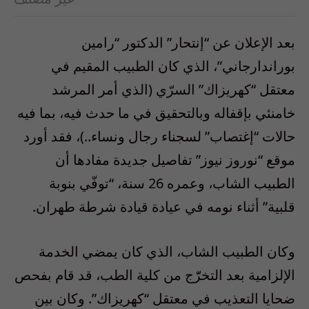
بعد الإعلان عن “إنتحار” الدكتور “رامين
بوراندارجاني”، الذي كان الطبيب المقيم في
معتقل “كهريزاك” السرّي (الذي أمر المرشد
خامنئي بإقفاله وبالتحقيق في ما حدث فيه، بما فيه
حالات “إغتصاب” لسجناء رجال ونساء..)، فقد أورد
موقع “نوروز نيوز” تفاصيل جديدة مفادها أن
الطبيب الشاب، وعمره 26 سنة، “توفّي بنوبة
قلبية” أثناء نومه في عيادة قيادة شرطة طهران.
وكان الطبيب الشاب، الذي كان يمضي الخدمة
الإلزامية بعد التخرّّج من كلية الطب، قد قام بفحص
ضحايا التعذيب في معتقل “كهريزاك”. وكان بين