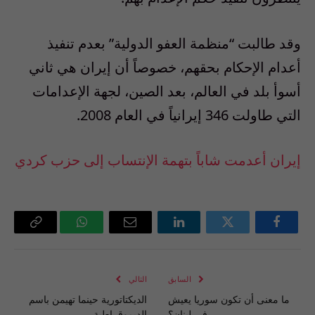
وقد طالبت “منظمة العفو الدولية” بعدم تنفيذ
أعدام الإحكام بحقهم، خصوصاً أن إيران هي ثاني
أسوأ بلد في العالم، بعد الصين، لجهة الإعدامات
التي طاولت 346 إيرانياً في العام 2008.
إيران أعدمت شاباً بتهمة الإنتساب إلى حزب كردي
فيسبوك
تويتر
لينكدإن
البريد
واتساب
Copy
الإلكتروني
Link
السابق
التالي
ما معنى أن تكون سوريا يعيش
الديكتاتورية حينما تهيمن باسم
في لبنان؟
الديموقراطية