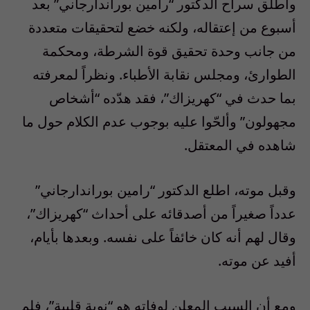
وأطلق سراح الدكتور “رامين بوراندارجاني” بعد
أسبوع من إعتقاله، ولكنه خضع لتحقيقات متعددة
من جانب وحدة تحقيق قوة الشرطة، ومحكمة
الطوارئ، ومجلس نقابة الأطباء. ونظراً لمعرفته
بما حدث في “كهريزاك”، فقد هدّده “أشخاص
مجهولون” وألحّوا عليه بوجوب عدم الكلام حول ما
شاهده في المعتقل.
وقبل موته، اطلع الدكتور “رامين بوراندارجاني”
عدداً صغيراً من أصدقائه على أحداث “كهريزاك”،
وقال لهم أنه كان خائفاً على نفسه. وبعدها بأيام،
أفيد عن موته.
ومع أن السبب المعلن لوفاته هو “نوبة قلبية”، فلم