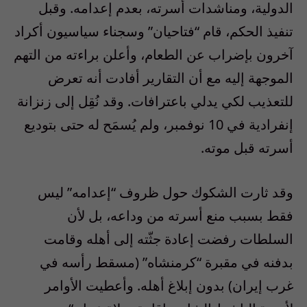
الدولية، ومناشدات أسرته، بعدم إعدامه. وقبل
تنفيذ الحكم، قام “فتاحيان” وسجناء سياسيون أكراد
آخرون بإضراب عن الطعام، وأعلن براءته من التهم
الموجهة إليه مع أن التقارير أفادت أنه تعرض
للتعذيب لكي يدلي باعترافات. وقد نُقِل إلى زنزانة
إنفرادية في 10 نوفمبر، ولم يُسمَح له حتى بتوديع
أسرته قبل موته.
وقد ثارت الشكوك حول ظروف “إعدامه” ليس
فقط بسبب منع أسرته من وداعه، بل لأن
السلطات رفضت إعادة جثّته إلى أهله وقامت
بدفنه في مقبرة “كرمنشاه” (مسقط رأسه في
غرب إيران) بدون إبلاغ أهله. وأعطيت الأوامر