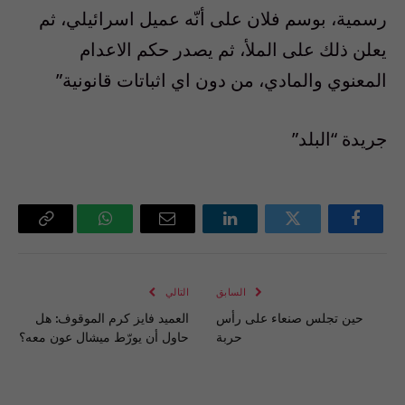
رسمية، بوسم فلان على أنّه عميل اسرائيلي، ثم
يعلن ذلك على الملأ، ثم يصدر حكم الاعدام
المعنوي والمادي، من دون اي اثباتات قانونية”‬
جريدة “البلد”
فيسبوك
تويتر
لينكدإن
البريد
واتساب
Copy
الإلكتروني
Link
السابق
التالي
حين تجلس صنعاء على رأس
العميد فايز كرم الموقوف: هل
حربة
حاول أن يورّط ميشال عون معه؟