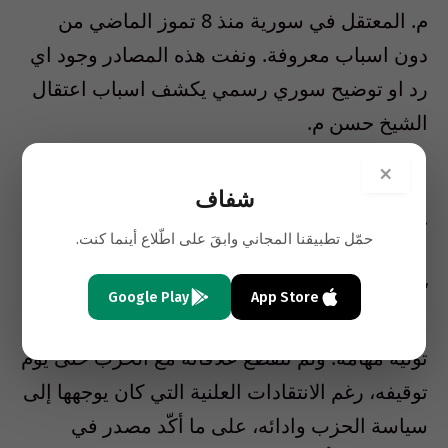
م. المعتقل في سورية منذ 8 تموز الماضي من
دون اسباب معروفة. ونفت هذه المصادر وجود اي
رد او توضيح سوري رسمي يكشف اسباب اعتقال
الشيخ حسن م.
×
واستبعدت مصادر في “حزب الله” ان يكون الشيخ
شفاف
حسن م. متورطا في علاقة مع العدو. والجدير ذكره
حمّل تطبيقنا المجاني وابقَ على اطّلاع أينما كنت.
ان الشيخ حسن كان مساعدا للامين العام في
“حزب الله” وكانت له مسؤوليات طيلة 12 عاما،
Google Play
App Store
وقد اوفده “حزب الله” الى دول اوروبية عدة خلال
توليه مهامه. ولم تنقطع علاقاته مع الحزب حتى يوم
توقيفه، رغم الانتقادات العلنية التي كان يوجهها إلى
سياسة الحزب وادائه، على ما أكّد مصدر في