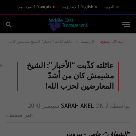
العربية
English
(
الإنجليزية
)
Français
(
الفرنسية
)
»
أنت الآن تتصفح:
الرئيسية
عائلته كذّبت “الأخبار”: الشيخ مشيمش كان من أشدّ المعارضين لحزب الله!
عائلته كذّبت “الأخبار”: الشيخ
مشيمش كان من أشدّ
المعارضين لحزب الله!
بواسطة
2 سبتمبر 2010
ON
SARAH AKEL
غير مصنف
“الشفاف”- خاص – بيروت