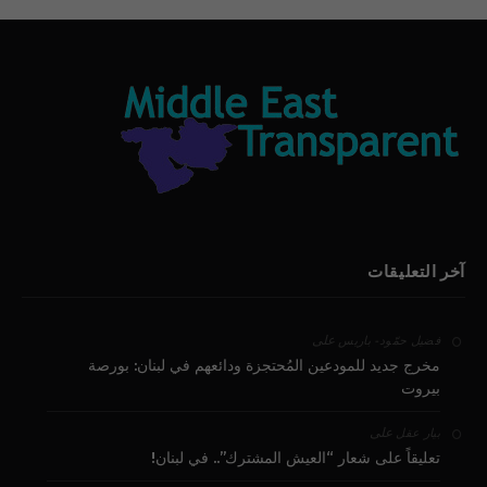
آخر التعليقات
على
فضيل حمّود - باريس
مخرج جديد للمودعين المُحتجزة ودائعهم في لبنان: بورصة
بيروت
على
بيار عقل
تعليقاً على شعار “العيش المشترك”.. في لبنان!