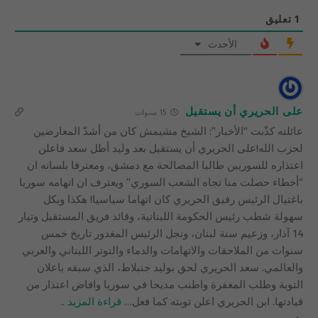
1
تعليق
الأحدث
على الحريري أن يستقيل
15 سنوات
عائلته كذّبت “الأخبار”: الشيخ مشيمش كان من أشدّ المعارضين
لحزب الله!على الحريري أن يستقيل بعد وليد أطل سعد فاعلن
اعتذاره للسوريين طالبا المصالحة مع دمشق، ومعترفا بلسانه ان
“أخطاء حصلت منا تجاه الشعب السوري” ويعترف ان اتهامه سوريا
باغتيال الرئيس رفيق الحريري كان اتهاما سياسيا! هكذا وبكل
سهولة شطب رئيس الحكومة اللبنانية، وقائد فريق المستقبل وتيار
14 آذار، وزعيم سنة لبنان، ونجل الرئيس المغدور تاريخ خمس
سنوات من الملاحقات والاتهامات والدماء والتوتر اللبناني والعربي
والعالمي. سعد الحريري لحق بوليد جنبلاط، الذي سبقه باعلان
التوبة وطلب المغفرة واطنب مديحا في سوريا وافاض اعتذار من
قيادتها. ابن الحريري اعلن توبته كما فعل
…
قراءة المزيد ..