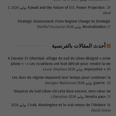
29 يوليو 2026
Kuwait and the Future of U.S. Power Projection
E.
Dent
Strategic Assessment: From Regime Change to Strategic
27 يوليو 2026
Neutralization
Shaffaf Exclusive
أحدث المقالات بالفرنسية
A Zaoutar El-Gharbiyé, village du sud du Liban désigné « zone
pilote » : « Les Israéliens ont tout détruit pour rendre la vie
30 يوليو 2026
impossible »
Laure Stephan
Les durs du régime imposent leur tempo pour continuer la
23 يوليو 2026
guerre
Georges Malbrunot
Disparus du Sud-Liban «Si cela dure encore, mon cœur ne
21 يوليو 2026
tiendra pas»
Libération
16 يوليو 2026
L’Irak, Washington et le vrai retour de l’histoire
Walid Sinno