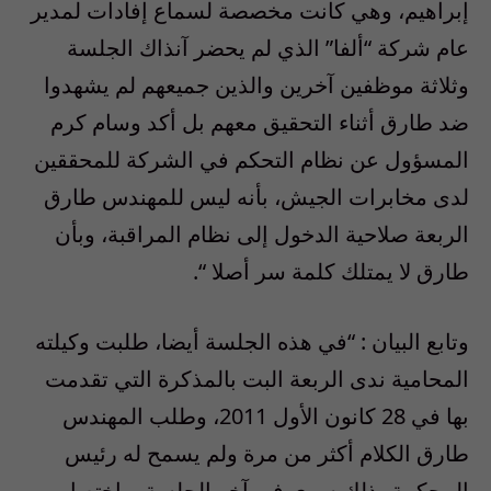
إبراهيم، وهي كانت مخصصة لسماع إفادات لمدير
عام شركة “ألفا” الذي لم يحضر آنذاك الجلسة
وثلاثة موظفين آخرين والذين جميعهم لم يشهدوا
ضد طارق أثناء التحقيق معهم بل أكد وسام كرم
المسؤول عن نظام التحكم في الشركة للمحققين
لدى مخابرات الجيش، بأنه ليس للمهندس طارق
الربعة صلاحية الدخول إلى نظام المراقبة، وبأن
طارق لا يمتلك كلمة سر أصلا “.
وتابع البيان : “في هذه الجلسة أيضا، طلبت وكيلته
المحامية ندى الربعة البت بالمذكرة التي تقدمت
بها في 28 كانون الأول 2011، وطلب المهندس
طارق الكلام أكثر من مرة ولم يسمح له رئيس
المحكمة بذلك سوى في آخر الجلسة وبإختصار،