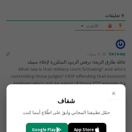
9
تعليقات
الأحدث
Geremy
13 سنوات
عائلة طارق الربعة: نرفض الردود المتكررة لإخلاء سبيله
What law is that military court following? and who’s
controlling those judges? STOP offending that innocent
engineer who’s not an agent of those F*** enemies it’s
clear, so enough we’re really feeling disguised of such
×
regime which remind us of the Syrian one.
شفاف
We will support Eng. Tarek Rabaa and in one voice we call
RELEASE TAREK RABAA A.S.A.P
حمّل تطبيقنا المجاني وابقَ على اطّلاع أينما كنت.
0
View Replies
(1)
Google Play
App Store