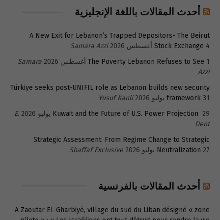
أحدث المقالات باللغة الإنجليزية
A New Exit for Lebanon’s Trapped Depositors- The Beirut
4 أغسطس 2026
Stock Exchange
Samara Azzi
1 أغسطس 2026
The Poverty Lebanon Refuses to See
Samara
Azzi
Türkiye seeks post-UNIFIL role as Lebanon builds new security
31 يوليو 2026
framework
Yusuf Kanli
29 يوليو 2026
Kuwait and the Future of U.S. Power Projection
E.
Dent
Strategic Assessment: From Regime Change to Strategic
27 يوليو 2026
Neutralization
Shaffaf Exclusive
أحدث المقالات بالفرنسية
A Zaoutar El-Gharbiyé, village du sud du Liban désigné « zone