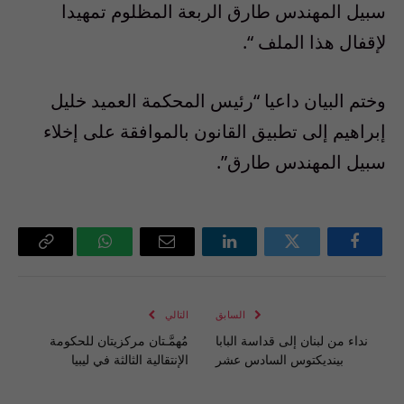
سبيل المهندس طارق الربعة المظلوم تمهيدا
لإقفال هذا الملف “.
وختم البيان داعيا “رئيس المحكمة العميد خليل
إبراهيم إلى تطبيق القانون بالموافقة على إخلاء
سبيل المهندس طارق”.
فيسبوك
تويتر
لينكدإن
البريد
واتساب
Copy
الإلكتروني
Link
السابق
التالي
نداء من لبنان إلى قداسة البابا
مُهمَّـتان مركزيتان للحكومة
بينديكتوس السادس عشر
الإنتقالية الثالثة في ليبيا