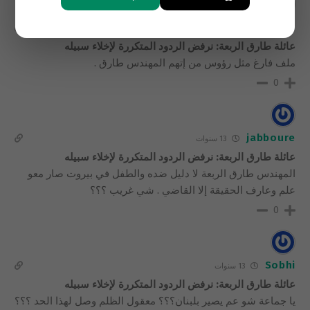
نسيم
13 سنوات
عائلة طارق الربعة: نرفض الردود المتكررة لإخلاء سبيله
ملف فارغ مثل رؤوس من إتهم المهندس طارق .
0
jabboure
13 سنوات
عائلة طارق الربعة: نرفض الردود المتكررة لإخلاء سبيله
المهندس طارق الربعة لا دليل ضده والطفل في بيروت صار معو
علم وعارف الحقيقة إلا القاضي . شي غريب ؟؟؟
0
Sobhi
13 سنوات
عائلة طارق الربعة: نرفض الردود المتكررة لإخلاء سبيله
يا جماعة شو عم يصير بلبنان؟؟؟ معقول الظلم وصل لهذا الحد ؟؟؟