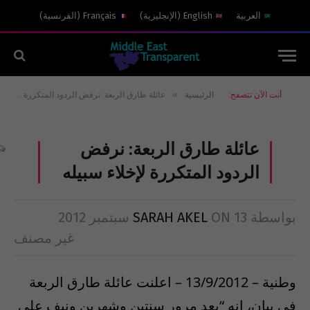
العربية
English
(
الإنجليزية
)
Français
(
الفرنسية
)
»
أنت الآن تتصفح:
الرئيسية
عائلة طارق الربعة: نرفض الردود المتكررة لإخلاء سبيله
عائلة طارق الربعة: نرفض
الردود المتكررة لإخلاء سبيله
بواسطة
13 سبتمبر 2012
ON
SARAH AKEL
غير مصنف
وطنية – 13/9/2012 – اعلنت عائلة طارق الربعة
في بيان، انه “بعد مرور سنتين وشهرين ونيف على