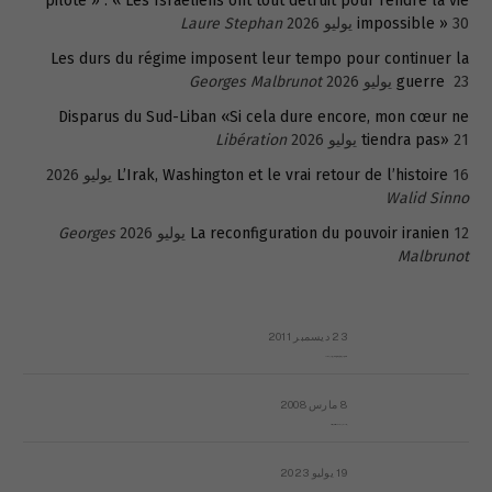
pilote » : « Les Israéliens ont tout détruit pour rendre la vie
30 يوليو 2026
impossible »
Laure Stephan
Les durs du régime imposent leur tempo pour continuer la
23 يوليو 2026
guerre
Georges Malbrunot
Disparus du Sud-Liban «Si cela dure encore, mon cœur ne
21 يوليو 2026
tiendra pas»
Libération
16 يوليو 2026
L’Irak, Washington et le vrai retour de l’histoire
Walid Sinno
12 يوليو 2026
La reconfiguration du pouvoir iranien
Georges
Malbrunot
23 ديسمبر 2011
عائلة المهندس طارق الربعة: أين دولة القانون والموسسات؟
8 مارس 2008
رسالة مفتوحة لقداسة البابا شنوده الثالث
19 يوليو 2023