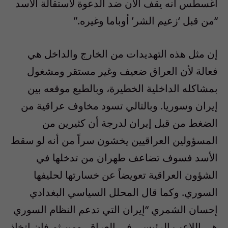
أغسطس أنه يقف الآن ضد الدعوة لاستقالة الأسد
“من قبل ‘زعيم الشر’ أوباما وغيره.”
إن مثل هذه التهديدات من الخارج والداخل هي
فعالة لأن العراق ضعيف وغير مستقر ومشغول
بمشاكله الداخلية الخطيرة، وبالطبع موقعه بين
إيران وسوريا. وبالتالي تسود مخاوف عراقية من
الضغط من قبل إيران لدرجة أن كثيرين من
المسؤولين العراقيين يخشون سراً من أنه لو سقط
الأسد فسوف تضاعف طهران من تدخلها في
الشؤون العراقية تعويضاً عن خسارتها لحليفها
السوري. وكما قال المحلل السياسي البغدادي
إحسان الشمري “إيران التي تدعم النظام السوري
هي اللاعب الرئيسي في العراق، ومن ثم فإن اتخاذ