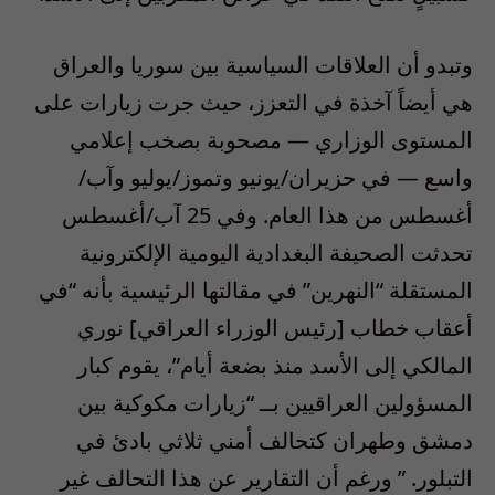
وتبدو أن العلاقات السياسية بين سوريا والعراق
هي أيضاً آخذة في التعزز، حيث جرت زيارات على
المستوى الوزاري — مصحوبة بصخب إعلامي
واسع — في حزيران/يونيو وتموز/يوليو وآب/
أغسطس من هذا العام. وفي 25 آب/أغسطس
تحدثت الصحيفة البغدادية اليومية الإلكترونية
المستقلة “النهرين” في مقالتها الرئيسية بأنه “في
أعقاب خطاب [رئيس الوزراء العراقي] نوري
المالكي إلى الأسد منذ بضعة أيام”، يقوم كبار
المسؤولين العراقيين بــ “زيارات مكوكية بين
دمشق وطهران كتحالف أمني ثلاثي بادئ في
التبلور. ” ورغم أن التقارير عن هذا التحالف غير