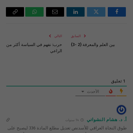
فيسبوك
تويتر
لينكدإن
البريد
واتساب
Copy
الإلكتروني
Link
السابق
التالي
بين العلم والمعرفة (2 -3)
حرب: نفهم في السياسة أكثر من
الراعي
1
تعليق
الأحدث
أ. د. هشام النشواتي
14 سنوات
طوق النجاة العراقي للأسدنص تعديل مطلع المادة 336 ليصبح على