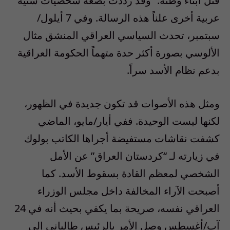
قتل أبناء وطنه.” وقد رددت بضعة شخصيات سنية
عربية أخرى علناً هذه الرسالة. وفي 7 أيلول/
سبتمبر، تحدث السياسي العراقي المنشق مثال
الألوسي بصورة أكثر حدة متهماً الحكومة العراقية
بدعم نظام الأسد سراً.
ومثل هذه الأصوات قد تكون جديدة في الظهور،
لكنها ليست الوحيدة. ففي أيار/مايو، الماضي
كشفت نقاشات مستفيضة أجراها الكاتب بولوك
في زيارته لـ “كردستان العراق” عن الأمل
الشخصي لمعظم القادة بسقوط الأسد. كما
أصبحت الآراء المخالفة داخل مجلس الوزراء
العراقي نفسه، صريحة بما يكفي بحيث أنه في 24
آب/أغسطس وصل الأمر بالرئيس طالباني إلى