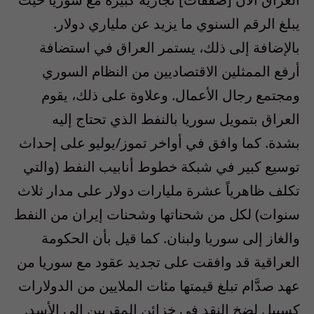
يبلغ الرقم السنوي ما يزيد عن ملياري دولار.
بالإضافة إلى ذلك، يستمر العراق في استضافة
أرفع الممثلين الاقتصاديين من النظام السوري
ومجتمع رجال الأعمال. وعلاوة على ذلك، يقوم
العراق بتمويل سوريا بالنفط الذي تحتاج إليه
بشدة. كما وافق في أواخر تموز/يوليو على إحداث
توسيع كبير في شبكة خطوط أنابيب النفط (والتي
تكلف ظاهرياً عشرة مليارات دولار على مدار ثلاث
سنوات) لكل من شحناتها وشحنات إيران من النفط
والغاز إلى سوريا ولبنان. كما قيل بأن الحكومة
العراقية قد وافقت على تجديد عقود مع سوريا من
عهد صدَّام تبلغ قيمتها مئات الملايين من الدولارات
كسبيلٍ لضخ النقد في خزائن المقربين إلى الأسد.