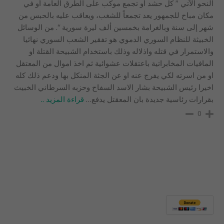
النحو الآتي ” كل حشد أو تجمع موكب على الطرق العامة أو في
مكان مباح للجمهور يعد تجمعاً للشغب، ويعاقب عليه بالحبس من
شهر إلى سنة وبالغرامة بخمسين ألف ليرة سورية “. من الوسائل
الخبيثة للنظام السوري الدموي هو تفقير الشعب السوري نهائيا
والاستمرار في قتله واذلاله وذلك باستخدام الشبيحة القتلة او
المافيات المخابراتية باعتقلات عشوائية ثم اخذ اموال من المعتقل
او من اسرته لكي يفرج عنه او عن الجثة المنكل بها ودعم ذلك كله
اخيرا رئيس الشبيحة بشار الاسد السفاح وحزبه السرطاني الخبيث
بقرارات رئاسية جديدة بان المعقتل يدفع
…
قراءة المزيد ..
0