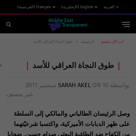
العربية
English
(
الإنجليزية
)
Français
(
الفرنسية
)
»
أنت الآن تتصفح:
الرئيسية
طوق النجاة العراقي للأسد
طوق النجاة العراقي للأسد
بواسطة
10 سبتمبر 2011
ON
SARAH AKEL
غير مصنف
وصل الرئيسان الطالباني والمالكي إلى السلطة
على ظهر الدبابات الأميركية، واكتسبا شرعيّتهما
من الكفاح ضد الطاغية البعثي صدام حسين. ضحايا