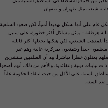
د غفير من الأتباع النشطاء في المناطق السنية مثل
بية شيعية مثل طهران وأصفهان.
شكل عام على أنها تشكل تهديداً أمنياً، لكن صعود السلفية
بمثابة هرطقة – يمثل مشاكل أكثر خطورة. على سبيل
داً للمذهب الشيعي، لكن هيكلها يجعلها أكثر قابلية
ان منظمون جيداً ويتمتعون بمركزية عالية وهم غير
هم يمثلون خطراً مباشراً. بيد أن السلفيين منتشرين
ات تباينات دينية وعقائدية. والأهم من ذلك، أنهم أضحوا
اطق السنة، على الأقل من حيث انتقاد الحكومة علناً
ز ضد السنة.