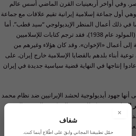
صر. وفي أواخر أربعينيات القرن الماضي أسس عالم
وهي أول جماعة إسلامية إيرانية تقيم علاقات مع جماعة
ما في ذلك أعمال المنظر الإيديولوجي “سيد قطب”. أما
العالم البارز الآخر، “سيد هادي خسرو شاهي” (المولود عام 1938)، فقد ترجم كتابات للإسلاميين
ة إلى أعمال «الإخوان». وقد كان هؤلاء وغيرهم من
عية أبناء بلدهم بالقضايا الإسلامية خارج إيران. على
عادوا إنتاجها في النهاية قضية سياسية جديدة في إيران
أنها جهود أيديولوجية لحشد الإيرانيين ضد نظام محمد
 السلفيين دفع كذلك بعض المفكرين الدينيين إلى
×
. وقد تأثر حيدر علي قلمدران (1913-1989) بشدة بتلك
شفاف
عديد من الصلوات والطقوس الشعائرية (
على سبيل
حمّل تطبيقنا المجاني وابقَ على اطّلاع أينما كنت.