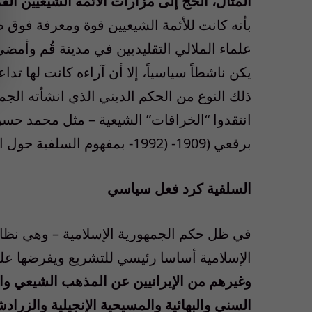
المثال، الحج إلى مزارات الأئمة الشيعيين القد
بأنه كانت للأئمة الشيعيين قوة ومعرفة فوق طب
علماء الملالي التقليديين في مدينة قُم وأمضى
يكن ناشطاً سياسياً، إلا أن آراءه كانت لها ت
ذلك النوع من الحكم الديني الذي انشأته الجمه
برقعي (1909- (1992- بمفهوم السلفية حول العقائد الإسلامية، وخاصة تفسير الطائفة لوحدة الله.
السلفية كرد فعل سياسي
في ظل حكم الجمهورية الإسلامية – وهي نظام
الإسلامية أساسا رئيسي للتشريع ويفرضها على
وغيرهم من الإيرانيين عن المذهب الشيعي واع
السني والبهائية والمسيحية الإنجيلية والزرا