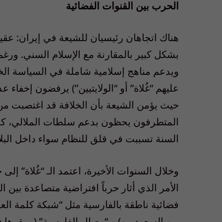
الحرب بين القنوات الفضائية
هناك اتجاهان رئيسيان للشيعة في إيران: عق
بشكل كبير بالمقارنة مع الإسلام السني. ورغم 
ويدعم مناهج إسلامية شاملة في السياسة الخا
عليهم “غُلاة” أو “الولايتيين”) يرفضون إخفاء عد
حيث يؤمن الشيعة بأن الخلافة قد اغتصبت من ا
المتطرفون يحظون بدعم سلطات الملالي، كما 
السنة تسببت في قلق للنظام سواء داخل البلاد
وخلال السنوات الأخيرة، اعتمد الـ “غُلاة” إلى
الأمر الذي أثار حرباً افتراضية متصاعدة بين 
فضائية ناطقة بالفارسية مثل “شبكة كلمة العا
من السعوديين) و “وصال الفارسية” (ومقرها ف