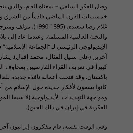
وصل الفكر السلفي – بمعناه العام، والذي يتض
خمسينيات القرن الماضي قادماً من الشرق وال
غلام رضا سعيدي (1895
والنخبة العالمية المسلمة. وعندما عاد إلى ب
الإيديولوجي الرئيسي لـ “الجماعة الإسلامية
آخرين (على سبيل المثال، محمد إقبال). يشار إ
كبيراً في تعريف القراء الفارسيين بمخاوف ا
باكستان. وقد فتحت أعماله نافذة جديدة للعال
كانوا يسعون لأفكار جديدة حول الإسلام من 
ومواجهة التهديدات الأيديولوجية (لا سيما ال
الفكرية في إيران في ذلك الحين).
وفي الوقت نفسه، قام مفكرون إيرانيون آخرون 