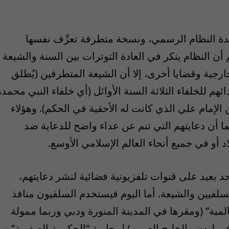
يدة النظام الرسمي، ونسخة متطرفة تعرِّف نفسها
أن النظام ينكر في العادة التوترات بين السنة والشيعة
رجية وقضايا أخرى، إلا أن الشيعة المتطرفين (يُطلق
ائهم للخلفاء الثلاثة السنة الأوائل (أي خلفاء النبي محمد،
لإمام علي الذي كانت له الأحقية في الحكم). وهؤلاء
أن دعايتهم التي تنم عن عداء واضح للدعاية ضد
 أو في جميع أنحاء العالم الإسلامي الأوسع.
 حد بعيد على قنوات تلفزيونية فضائية لنشر دعايتهم،
السلفيين والشيعة. أما اليوم فيستخدم السلفيون منافذ
لمية” (ومقرها في المدينة المنورة ودبي وربما ممولة
ي لندن والخليج العربي) لمحاربة “الحكومة الصفوية” –