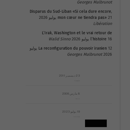
Georges Malbrunot
Disparus du Sud-Liban «Si cela dure encore,
21 يوليو 2026
mon cœur ne tiendra pas»
Libération
L’Irak, Washington et le vrai retour de
16 يوليو 2026
l’histoire
Walid Sinno
La reconfiguration du pouvoir iranien
12 يوليو
Georges Malbrunot
2026
23 ديسمبر 2011
عائلة المهندس طارق الربعة: أين دولة القانون والموسسات؟
8 مارس 2008
رسالة مفتوحة لقداسة البابا شنوده الثالث
19 يوليو 2023
إشكاليات التقويم الهجري، وهل يجدي هذا التقويم أيُ نفع؟