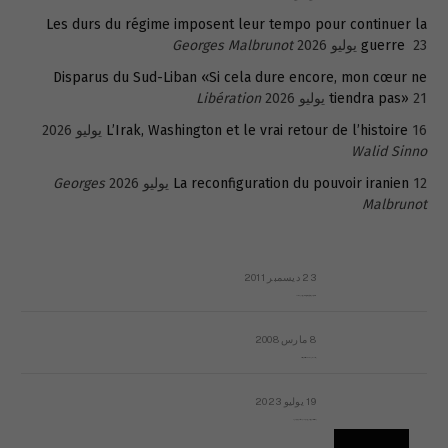
Les durs du régime imposent leur tempo pour continuer la
23 يوليو 2026
guerre
Georges Malbrunot
Disparus du Sud-Liban «Si cela dure encore, mon cœur ne
21 يوليو 2026
tiendra pas»
Libération
16 يوليو 2026
L’Irak, Washington et le vrai retour de l’histoire
Walid Sinno
12 يوليو 2026
La reconfiguration du pouvoir iranien
Georges
Malbrunot
23 ديسمبر 2011
عائلة المهندس طارق الربعة: أين دولة القانون والموسسات؟
8 مارس 2008
رسالة مفتوحة لقداسة البابا شنوده الثالث
19 يوليو 2023
إشكاليات التقويم الهجري، وهل يجدي هذا التقويم أيُ نفع؟