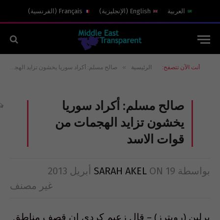
العربية
English
(
الإنجليزية
)
Français
(
الفرنسية
)
»
أنت الآن تتصفح:
الرئيسية
صالح مسلم: أكراد سوريا يخشون تزايد الهجمات من قوات الاسد
صالح مسلم: أكراد سوريا
يخشون تزايد الهجمات من
قوات الاسد
بواسطة
19 أبريل 2013
ON
SARAH AKEL
غير مصنف
برلين (رويترز) – قال زعيم كردي إن قصف مناطق