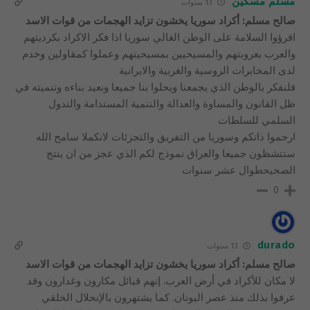
مسلم مسكين
13 سنوات
صالح مسلم: أكراد سوريا يخشون تزايد الهجمات من قوات الاسد
اقرؤوا السلامة على الوطن الغالي سوريا اذا فكر الاكراد بكرديتهم
والعرب بعروبتهم والمسيحيين بمسيحيتهم وعملوا كمقاولين وخدم
لدى المخابرات الروسية والغربية والايرانية
فلنفكر بالوطن الذي يجمعنا ويحلوا بنا جميعا ونعيد بناءه وتنميته في
ظل القانون والمساوة والعدالة والتنمية المستدامة والتدول
السلمي للسلطات
ارحموا ذاتكم وسوريا من التفريق والتجزئات لانكملا سامح الله
ستتشظون جميعا والعراق نموذج لكم الذي عجز من ان ينتج
الصحيحطوال عشر سنوات
0
durado
13 سنوات
صالح مسلم: أكراد سوريا يخشون تزايد الهجمات من قوات الاسد
لا مكان للأكراد في أرض العرب. إنهم قبائل مكارون وغدارون وقد
عرفوا بذلك منذ عصر اليونان. كما يشتهرون بالإنحلال الخلقي