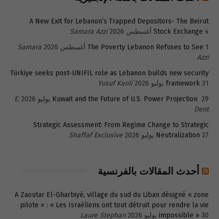
A New Exit for Lebanon’s Trapped Depositors- The Beirut
4 أغسطس 2026
Stock Exchange
Samara Azzi
1 أغسطس 2026
The Poverty Lebanon Refuses to See
Samara
Azzi
Türkiye seeks post-UNIFIL role as Lebanon builds new security
31 يوليو 2026
framework
Yusuf Kanli
29 يوليو 2026
Kuwait and the Future of U.S. Power Projection
E.
Dent
Strategic Assessment: From Regime Change to Strategic
27 يوليو 2026
Neutralization
Shaffaf Exclusive
أحدث المقالات بالفرنسية
A Zaoutar El-Gharbiyé, village du sud du Liban désigné « zone
pilote » : « Les Israéliens ont tout détruit pour rendre la vie
30 يوليو 2026
impossible »
Laure Stephan