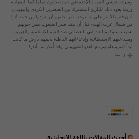
وسرعة تفشي الفساد الإجتماعي حيث يحلون-تماما كما الصهاينة-
وربما يعود ذلك للتاريخ المشترك بين العنصرين الكردي واليهودي
أبان فترة الأسر على يد نبوخذ نصر. عليهم أن يعودوا من حيث أتوا –
من شمال غرب الهند- قبل أن ينفذ صبر الشعوب ممن حولهم
بسبب سلوكهم العدواني البغضائي ضد القيم الإسلامية والعربية
ومساعيهم الإستيطانية وإدعاءاتهم الباطلة بحقهم بأرض ما كانت
أبداً لهم وتعاونهم مع العدو الصهيوني. وقد أُعذر من أنذر!
0
أحدث المقالات باللغة الإنجليزية