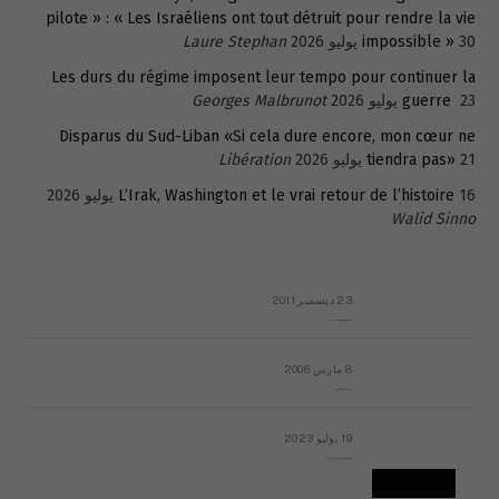
pilote » : « Les Israéliens ont tout détruit pour rendre la vie
30 يوليو 2026
impossible »
Laure Stephan
Les durs du régime imposent leur tempo pour continuer la
23 يوليو 2026
guerre
Georges Malbrunot
Disparus du Sud-Liban «Si cela dure encore, mon cœur ne
21 يوليو 2026
tiendra pas»
Libération
16 يوليو 2026
L’Irak, Washington et le vrai retour de l’histoire
Walid Sinno
23 ديسمبر 2011
عائلة المهندس طارق الربعة: أين دولة القانون والموسسات؟
8 مارس 2008
رسالة مفتوحة لقداسة البابا شنوده الثالث
19 يوليو 2023
إشكاليات التقويم الهجري، وهل يجدي هذا التقويم أيُ نفع؟