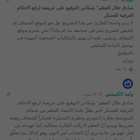
صادق جلال العظم” بإمكاني التوقيع على عريضة لرفع الاحكام
العرفية للعسكر
لا يبدو واضحا للقارئ سر هذا التصريح. هل هو لموقع الشفاف ام
تلخيص لتصريح نشر في صحيفة ما، ام ماذا؟ نحن نحترم موقع
الشفاف ونتمنى عليه ان يهتم بالشكليات الصحفية المهمة في
توصيل المادة للمتلقي.
بالتوفيق
روزان
0
وليد الكبيسي
19 سنوات
صادق جلال العظم” بإمكاني التوقيع على عريضة لرفع الاحكام
العرفية للعسكر أخير يطلّ علينا الأستاذ العظم من شفاف
المتوسط بفكرة التنويري ونظرته المتميّزة. فشكراً للشفاف وهيئة
تحريرها. ويبدو انّ العظم لا زالت أفكارة سجالية كما عهدناه من
قبل. فهو من جانبة يرى أنّ الحجاب أمر ثانوي. وهو كذلك بما يتعلّق