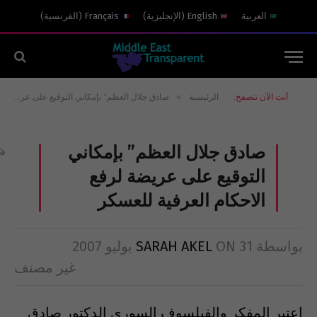
العربية
English
(
الإنجليزية
)
Français
(
الفرنسية
)
»
أنت الآن تتصفح:
الرئيسية
صادق جلال العظم” بإمكاني التوقيع على عريضة لرفع الاحكام العرفية للعسكر
صادق جلال العظم” بإمكاني
التوقيع على عريضة لرفع
الاحكام العرفية للعسكر
بواسطة
31 يوليو 2007
ON
SARAH AKEL
غير مصنف
اعتبر المفكر والفيلسوف السوري الدكتور صادق