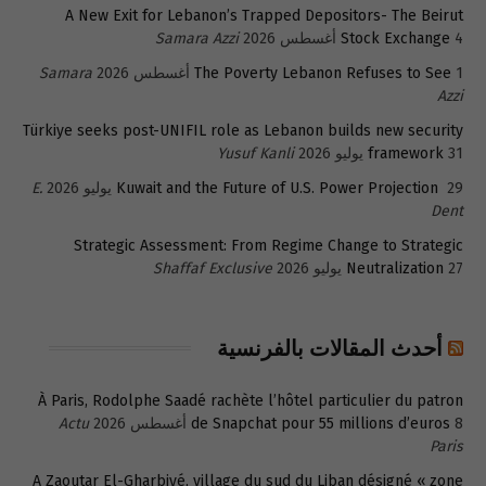
A New Exit for Lebanon’s Trapped Depositors- The Beirut
4 أغسطس 2026
Stock Exchange
Samara Azzi
1 أغسطس 2026
The Poverty Lebanon Refuses to See
Samara
Azzi
Türkiye seeks post-UNIFIL role as Lebanon builds new security
31 يوليو 2026
framework
Yusuf Kanli
29 يوليو 2026
Kuwait and the Future of U.S. Power Projection
E.
Dent
Strategic Assessment: From Regime Change to Strategic
27 يوليو 2026
Neutralization
Shaffaf Exclusive
أحدث المقالات بالفرنسية
À Paris, Rodolphe Saadé rachète l’hôtel particulier du patron
8 أغسطس 2026
de Snapchat pour 55 millions d’euros
Actu
Paris
A Zaoutar El-Gharbiyé, village du sud du Liban désigné « zone