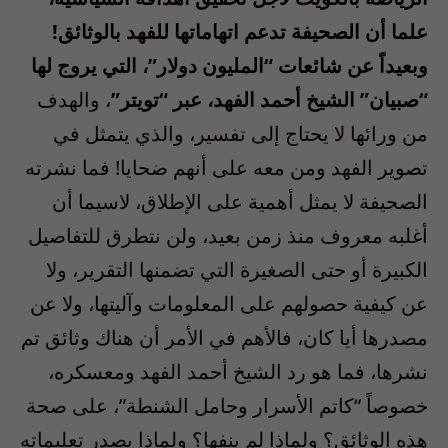
علما أن الصحيفة تدعم اتهاماتها للفهد بالوثائق!
وبعيداً عن شائعات “المليون دولار”، التي يروج لها
“صبيان” الشيخ أحمد الفهد، عبر “تويتر”
، والهدف
من ورائها لا يحتاج إلى تفسير، والذي يتمثل في
تصوير الفهد ومن معه على أنهم ضحايا! فما نشرته
الصحيفة لا يمثل أهمية على الإطلاق، لاسيما أن
أغلبه معروف منذ زمن بعيد، ولن نتطرق للتفاصيل
الكبيرة أو حتى الصغيرة التي تضمنها التقرير، ولا
عن كيفية حصولهم على المعلومات وآليتها، ولا عن
مصدرها أيا كان، فالأهم في الأمر أن هناك وثائق تم
نشرها، فما هو رد الشيخ أحمد الفهد ومعسكره،
خصوصاً “كاتم الأسرار وحامل الشنطة”، على صحة
هذه الوثائق؟ ولماذا لم ينفها؟ ولماذا يصدر تعليماته