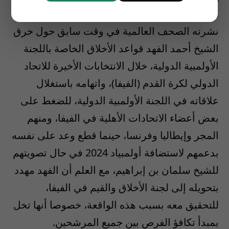
المروجون لإشاعة المليون دولار تجاهلوا تماماً ما
نشرته الصحف العالمية في وقت سابق حول خرق
الشيخ أحمد الفهد قواعد الأخلاق الخاصة باللجنة
الأولمبية الدولية، خلال الانتخابات الأخيرة للاتحاد
الدولي لكرة القدم (الفيفا)، واتهامه باستغلال
علاقاته في اللجنة الأولمبية الدولية، للضغط على
بعض أعضاء الاتحادات الأهلية في الفيفا، ومنهم
المجر وإيطاليا وفرنسا، حينما قطع وعد على نفسه
بدعمهم لاستضافة أولمبياد 2024 في حال تصويتهم
للشيخ سلمان بن إبراهيم، مع العلم أن الفهد مهدد
بتحويله إلى لجنة الأخلاق والقيم في الفيفا،
للتحقيق معه بسبب هذه الواقعة، خصوصا أنها تخل
بمبدأ تكافؤ الفرص بين جميع المرشحين.