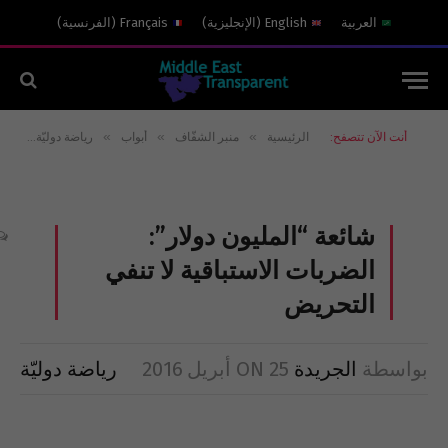
العربية
English
(
الإنجليزية
)
Français
(
الفرنسية
)
»
»
»
»
أنت الآن تتصفح:
الرئيسية
منبر الشفّاف
أبواب
رياضة دوليّة
شا
شائعة “المليون دولار”:
الضربات الاستباقية لا تنفي
التحريض
بواسطة
الجريدة
25 أبريل 2016
ON
رياضة دوليّة