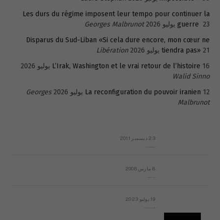
Les durs du régime imposent leur tempo pour continuer la
23 يوليو 2026
guerre
Georges Malbrunot
Disparus du Sud-Liban «Si cela dure encore, mon cœur ne
21 يوليو 2026
tiendra pas»
Libération
16 يوليو 2026
L’Irak, Washington et le vrai retour de l’histoire
Walid Sinno
12 يوليو 2026
La reconfiguration du pouvoir iranien
Georges
Malbrunot
23 ديسمبر 2011
عائلة المهندس طارق الربعة: أين دولة القانون والموسسات؟
8 مارس 2008
رسالة مفتوحة لقداسة البابا شنوده الثالث
19 يوليو 2023
إشكاليات التقويم الهجري، وهل يجدي هذا التقويم أيُ نفع؟