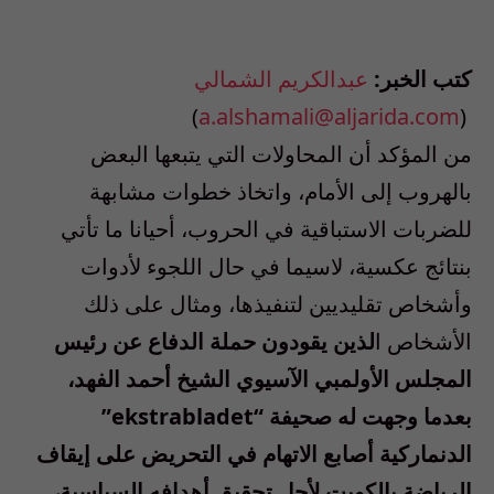
كتب الخبر:
عبدالكريم الشمالي
)
a.alshamali@aljarida.com
(
من المؤكد أن المحاولات التي يتبعها البعض
بالهروب إلى الأمام، واتخاذ خطوات مشابهة
للضربات الاستباقية في الحروب، أحيانا ما تأتي
بنتائج عكسية، لاسيما في حال اللجوء لأدوات
وأشخاص تقليديين لتنفيذها، ومثال على ذلك
الأشخاص ا
لذين يقودون حملة الدفاع عن رئيس
المجلس الأولمبي الآسيوي الشيخ أحمد الفهد،
بعدما وجهت له صحيفة “ekstrabladet”
الدنماركية أصابع الاتهام في التحريض على إيقاف
الرياضة بالكويت لأجل تحقيق أهدافه السياسية،