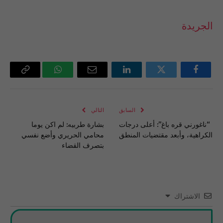
الجريدة
فيسبوك
تويتر
لينكدإن
البريد
واتساب
Copy
الإلكتروني
Link
السابق
التالي
“ناغورني قره باغ”: أعلى درجات
بشارة طربيه: لم اكن يوما
الكراهية، وأبعد مقتضيات المنطق
محامي الحريري وأضع نفسي
بتصرف القضاء
الاشتراك