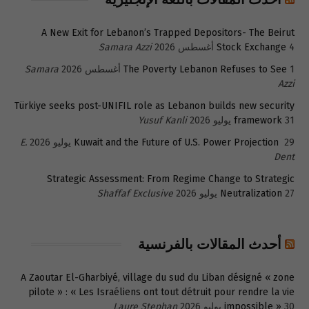
A New Exit for Lebanon’s Trapped Depositors- The Beirut
4 أغسطس 2026
Stock Exchange
Samara Azzi
1 أغسطس 2026
The Poverty Lebanon Refuses to See
Samara
Azzi
Türkiye seeks post-UNIFIL role as Lebanon builds new security
31 يوليو 2026
framework
Yusuf Kanli
29 يوليو 2026
Kuwait and the Future of U.S. Power Projection
E.
Dent
Strategic Assessment: From Regime Change to Strategic
27 يوليو 2026
Neutralization
Shaffaf Exclusive
أحدث المقالات بالفرنسية
A Zaoutar El-Gharbiyé, village du sud du Liban désigné « zone
pilote » : « Les Israéliens ont tout détruit pour rendre la vie
30 يوليو 2026
impossible »
Laure Stephan