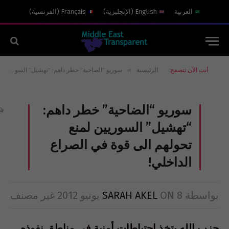
العربية
English
(
الإنجليزية
)
Français
(
الفرنسية
)
»
أنت الآن تتصفح:
الرئيسية
سوريو “الضاحية” خطر داهم: “تهشيل” السوريين لمنع تحولهم الى قوة في الصراع الداخلي!
سوريو “الضاحية” خطر داهم:
“تهشيل” السوريين لمنع
تحولهم الى قوة في الصراع
الداخلي!
بواسطة
8 يونيو 2012
ON
SARAH AKEL
غير مصنف
حزب الله يتخذ إحتياطات أمنية في مناطق نفوذه