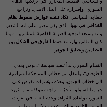
والسياسي. فطبيعة المجازر التي يرتكبها النظام
السوري، وإصراره على الحل الامني، وتراجع
خطابه السياسي،
تكاد تشبه عوارض سقوط نظام
القذافي في ليبيا
، الذي بقي مصرا على انه الشعب
وانه يستعد لتوجيه الضربة القاضية للمتآمرين، فيما
كان النظام ينهار، مع حفظ
الفارق في الشكل بين
النظامين وتطابق الجوهر.
النظام السوري بدأ تنفيذ سياسة “…ومن بعدي
الطوفان”، وانتقل من خطاب المماحكة السياسية
الى خطاب الجنون، وهذه مؤشرات تفرض على
حزب الله، ولو متأخرًا، مراجعة موقفه من الثورة
السورية واعادة القراءة وعدم ايغاله في تفويت
الفرص التاريخية التي اتيحت خلال السنوات