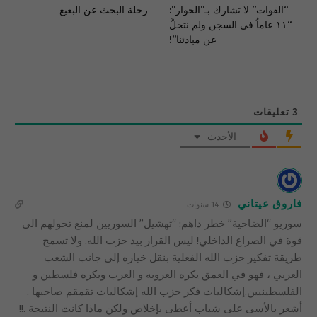
“القوات” لا تشارك بـ”الحوار”:
رحلة البحث عن البعبع
“١١ عاماُ في السجن ولم نتخلَّ
عن مبادئنا”!
3
تعليقات
الأحدث
فاروق عيتاني
14 سنوات
سوريو “الضاحية” خطر داهم: “تهشيل” السوريين لمنع تحولهم الى
قوة في الصراع الداخلي! ليس القرار بيد حزب الله. ولا تسمح
طريقة تفكير حزب الله الفعلية بنقل خياره إلى جانب الشعب
العربي ، فهو في العمق يكره العروبه و العرب ويكره فلسطين و
الفلسطينيين.إشكاليات فكر حزب الله إشكاليات تقمقم صاحبها .
أشعر بالأسى على شباب أعطى بإخلاص ولكن ماذا كانت النتيجة .!!