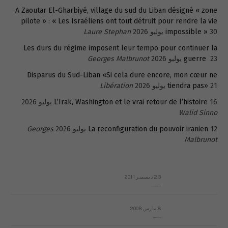
A Zaoutar El-Gharbiyé, village du sud du Liban désigné « zone
pilote » : « Les Israéliens ont tout détruit pour rendre la vie
30 يوليو 2026
impossible »
Laure Stephan
Les durs du régime imposent leur tempo pour continuer la
23 يوليو 2026
guerre
Georges Malbrunot
Disparus du Sud-Liban «Si cela dure encore, mon cœur ne
21 يوليو 2026
tiendra pas»
Libération
16 يوليو 2026
L’Irak, Washington et le vrai retour de l’histoire
Walid Sinno
12 يوليو 2026
La reconfiguration du pouvoir iranien
Georges
Malbrunot
23 ديسمبر 2011
عائلة المهندس طارق الربعة: أين دولة القانون والموسسات؟
8 مارس 2008
رسالة مفتوحة لقداسة البابا شنوده الثالث