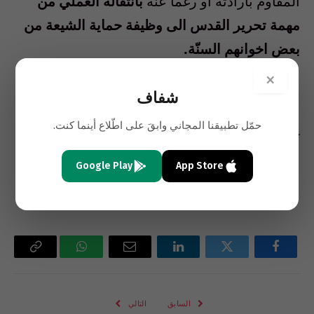
المقاوم بارادته او رغما عنه
بانتقاله العملي من
مهمة تحرير القدس الى وظيفة حماية الشيعة من
بعض اخوانهم السنّة.
×
alyalamine@gmail.com
شفاف
حمّل تطبيقنا المجاني وابقَ على اطّلاع أينما كنت.
كاتب لبناني
Google Play
App Store
البلد
فيسبوك
تويتر
لينكدإن
البريد
واتساب
Copy
الإلكتروني
Link
السابق
التالي