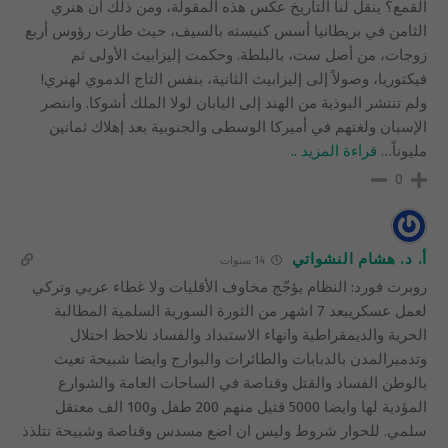
القمع؟ ينقل لنا التاريخ عكس هذه المقولة، ومن ذلك أن هنري
الثامن في بريطانيا أسس كنيسته بالسيف، حيث طارت رؤوس أربع
زوجات، من أصل ست، بالبلطة. وحكمت إليزابيث الأولى ثم
فيكتوريا، وصولاً إلى إليزابيث الثانية، بنفس التاج الدموي لهنري!
ولم تنتشر البوذية من الهند إلى اليابان لولا الملك أشوكا. وانتصر
الإسبان ولغتهم في أميركا الوسطى والجنوبية بعد إهلاك ثمانين
مليوناً
…
قراءة المزيد ..
0
أ. د. هشام النشواتي
14 سنوات
روبرت فورد: النظام يؤجّج مخاوف الأقليات ولا غطاء عربي وتركي
لعمل عسكريبعد 7 اشهر من الثورة السورية السلمية المطالبة
الحرية والديمقراطية وانهاء الاستبداد والفساد نلاحظ احتلال
وتدميرالمدن بالدبابات والطائرات والبوارج وايضا شبيحة تعيث
بالوطن الفساد والقتل وقناصة في الساحات العامة والشوارع
المؤدية لها وايضا 5000 قتيل منهم 200 طفل و100 الف معتقل
سلمي. للحوار شروط وليس ان اضع مسدس وقناصة وشبيحة تتلذذ