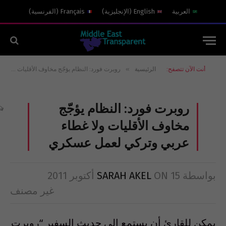
العربية
English
(
الإنجليزية
)
Français
(
الفرنسية
)
»
أنت الآن تتصفح:
الرئيسية
روبرت فورد: النظام يؤجّج مخاوف الأقليات ولا غطاء عربي وتركي لعمل عسكري
روبرت فورد: النظام يؤجّج
مخاوف الأقليات ولا غطاء
عربي وتركي لعمل عسكري
بواسطة
15 أكتوبر 2011
ON
SARAH AKEL
غير مصنف
يمكن للقارئ أن يستمع إلى حديث السفير “روبرت