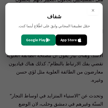
سيناريو عراقياً” حيث عانى المسيحيون تعصب
×
السلفيين السنة وعنفهم في العراق.
شفاف
حمّل تطبيقنا المجاني وابقَ على اطّلاع أينما كنت.
العلويون والتجار يبتعدون عن النظام
Google Play
App Store
ولاحظ ان “العلويين ليسوا متحدين وراء نظام
الاسد، وهناك تيار يقول ان مصلحة الطائفة العلوية
تقضي بفك الارتباط بالنظام”. كذلك هناك قياديون
معارضون من الطائفة العلوية مثل لؤي حسن
وغيره.
وتحدث عن “الاستياء المتزايد في اوساط التجار”
السنّة وغيرهم في دمشق وحلب، لان الوضع