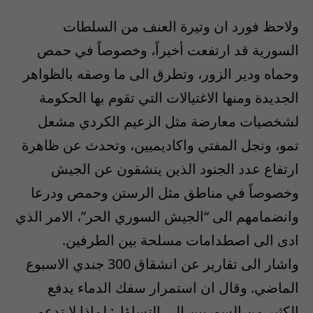
ولاحظ فورد ان وتيرة العنف من السلطات
السورية قد ارتفعت أخيراً، وخصوصاً في حمص
وحماه ودير الزور، وتطرق الى ما وصفه بالظواهر
الجديدة ومنها الاغتيالات التي تقوم بها الحكومة
لشخصيات معارضة مثل الزعيم الكردي مشعل
تمو، ونجل المفتي واكاديميين، وتحدث عن ظاهرة
ارتفاع عدد الجنود الذين ينشقون عن الجيش
وخصوصاً في مناطق مثل الرستن وحمص ودرعا
وانضمامهم الى “الجيش السوري الحر”، الامر الذي
ادى الى اصطدامات مسلحة بين الطرفين.
واشار الى تقارير عن انشقاق 300 جندي الاسبوع
الماضي. وقال ان استمرار سفك الدماء يدفع
الكثير من السوريين الى التساؤل: لماذا لا تدعو