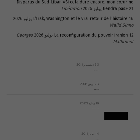
Disparus du Sud-Liban «Si cela dure encore, mon cœur ne
21 يوليو 2026
tiendra pas»
Libération
16 يوليو 2026
L’Irak, Washington et le vrai retour de l’histoire
Walid Sinno
12 يوليو 2026
La reconfiguration du pouvoir iranien
Georges
Malbrunot
23 ديسمبر 2011
عائلة المهندس طارق الربعة: أين دولة القانون والموسسات؟
8 مارس 2008
رسالة مفتوحة لقداسة البابا شنوده الثالث
19 يوليو 2023
إشكاليات التقويم الهجري، وهل يجدي هذا التقويم أيُ نفع؟
14 يناير 2011
ماذا يحدث في ليبيا اليوم الجمعة؟