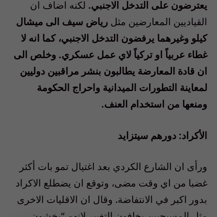
يعترضون على التدخل الاجنبي.
لكنه اضاف ان
القياديين المعارضين مثل
رياض سيف الى ميشال
كيلو وغيرهما يرفضون التدخل الاجنبي، كما انه لا
غطاء عربياً او تركياً لاي عمل عسكري. وخلص الى
ان قادة المعارضة يطالبون بنشر مراقبين دوليين
لمعاينة التطورات الميدانية واحراج الحكومة
ومنعها من استخدام العنف.
الأكراد: دورهم سيتزايد
ورأى ان الشارع الكردي بعد اغتيال تمو بات أكثر
غضبا من اي وقت مضى، وتوقع ان يضطلع الاكراد
بدور اكبر في الانتفاضة. وقال ان الاقليات الاخرى
مثل المسيحيين يخافون التغيير لانهم “يخشون