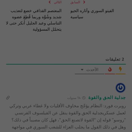
السابق
التالي
الفيتو السوري وآثاره الجيو
المعتصم القذافي خضع لتعذيب
سياسية
شديد وشُوَّه وربما قُطِعَ عضوه
التناسلي وعبد الجليل أنكر حتى لا
يتحمّل المسؤولية
2
تعليقات
الأحدث
جدلية الحق والقوة
14 سنوات
روبرت فورد: النظام يؤجّج مخاوف الأقليات ولا غطاء عربي وتركي
لعمل عسكريجدلية الحق والقوة ينقل عن الفيلسوف الفرنسي
“روسو” قوله إن “القوة لاتصنع الحق”، فهل كان مصيباً في ذلك؟
وهل في ذلك القول ما يجلب العزاء للشعب السوري في مواجهة