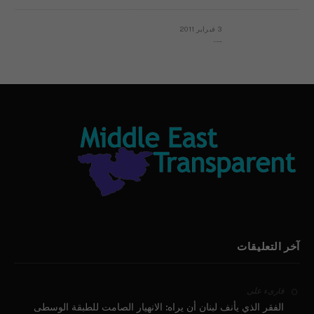
3 فبراير 2011
بيان الأقباط وحتمية التغيير ودعوة للتوقيع
آخر التعليقات
على
قارىء
الفقر الذي يأنف لبنان أن يراه: الانهيار الصامت للطبقة الوسطى