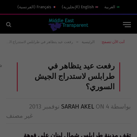
العربية
English
(
الإنجليزية
)
Français
(
الفرنسية
)
»
أنت الآن تتصفح:
الرئيسية
رفعت عيد يتظاهر في طرابلس لاستدراج الجيش السوري؟
رفعت عيد يتظاهر في
طرابلس لاستدراج الجيش
السوري؟
بواسطة
4 نوفمبر 2013
ON
SARAH AKEL
غير مصنف
تقف مدينة طرابلس شمال لبنان على فوهة