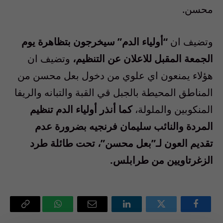
محسن.
وتضيف ان
“أولياء الدم” سيخرجون بتظاهرة يوم
الجمعة المقبل للاعلان عن التنظيم،
وتضيف ان
هؤلاء يمنعون اي علوي من دخول بعل محسن من
المناطق المحيطة بالجبل قي القبة والتبانه والريفا
المنكوبين والملولة،
كما أنذر أولياء الدم تنظيم
المردة والنائب سليمان فرنجيه بضرورة عدم
تقديم العون لـ”بعل محسن”، تحت طائلة طرد
الزغرتاويين من طرابلس.
فيسبوك
تويتر
لينكدإن
البريد
واتساب
Copy