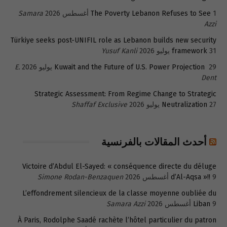
1 أغسطس 2026
The Poverty Lebanon Refuses to See
Samara
Azzi
Türkiye seeks post-UNIFIL role as Lebanon builds new security
31 يوليو 2026
framework
Yusuf Kanli
29 يوليو 2026
Kuwait and the Future of U.S. Power Projection
E.
Dent
Strategic Assessment: From Regime Change to Strategic
27 يوليو 2026
Neutralization
Shaffaf Exclusive
أحدث المقالات بالفرنسية
Victoire d’Abdul El-Sayed: « conséquence directe du déluge
9 أغسطس 2026
d’Al-Aqsa »!!
Simone Rodan-Benzaquen
L’effondrement silencieux de la classe moyenne oubliée du
9 أغسطس 2026
Liban
Samara Azzi
À Paris, Rodolphe Saadé rachète l’hôtel particulier du patron