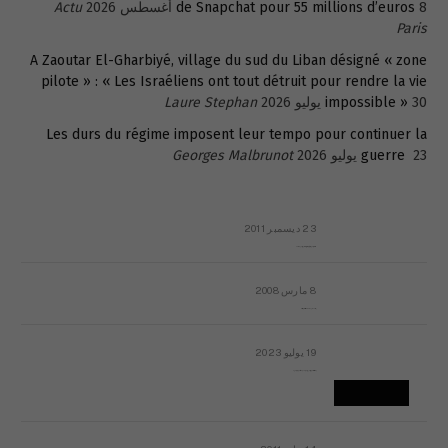
8 أغسطس 2026
de Snapchat pour 55 millions d’euros
Actu
Paris
A Zaoutar El-Gharbiyé, village du sud du Liban désigné « zone
pilote » : « Les Israéliens ont tout détruit pour rendre la vie
30 يوليو 2026
impossible »
Laure Stephan
Les durs du régime imposent leur tempo pour continuer la
23 يوليو 2026
guerre
Georges Malbrunot
23 ديسمبر 2011
عائلة المهندس طارق الربعة: أين دولة القانون والموسسات؟
8 مارس 2008
رسالة مفتوحة لقداسة البابا شنوده الثالث
19 يوليو 2023
إشكاليات التقويم الهجري، وهل يجدي هذا التقويم أيُ نفع؟