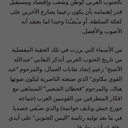
بالجنوب العربي كوطن وشعب وإقتصاد ومستقبل
قدر إهتمامه بأن يكون زعيما يصارع الآخرين على
كعكة السلطة، أو مـُنفـّذا وحيدا لما يعتقد أنه
الأصوب والأفضل.
من الأسماء التي برزت في تلك الحقبة المفصلية
من تاريخ الجنوب العربي أتذكر النقابي “عبدالله
الأصنج” زعيم إتحاد نقابات العمال، والمرحوم “عبد
القوي مكاوي” الذي صنعته الناصرية ليكون صوتها
هناك، والمرحوم “قحطان الشعبي” المتماهي مع
افكار المتطرفين من القوميين العرب (جماعة
جورج حبش ونايف حواتمة) والذي صـُفي جسديا
في ما بعد توليه رئاسة “اليمن الجنوبي” على أيدي
رفاق له أشد تطرفا.