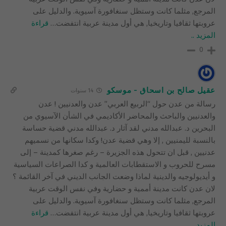
المرجع, مثلما كانت وستظل سنغافورة آسيوية. والدليل على
عروبتها ثقافيا وتاريخيا, هي أول مدينة عربية انتفضت
…
قراءة
المزيد ..
0
عقيل صالح بن اسحاق - موسكو
14 سنوات
رسالة من عدن حول “الربيع العربي” عدن والعدنيين ! عدن
والعدنيين والباحث والمحاضر الأكاديمي في الشأن الآسيوي من
البحرين د. عبدالله مدني لقد آثار د. عبدالله مدني قضية حساسة
بالنسبة لليمنيين , إلا وهي قضية عدن! وكدا سكانها من نسميهم
عدنيين , قبل ان تتحول هذه الجزيرة – رغم صغرها كمدينة – إلى
مسرح للحروب و الاستقطابات العالمية و كدا الصراعات السياسية
و أيديولوجيه والدينية لماذا وضعت الجانب الديني في آخر القائمة ؟
لان عدن كانت مدينة أممية و حضارية وفي نفس الوقت عربية
المرجع, مثلما كانت وستظل سنغافورة آسيوية. والدليل على
عروبتها ثقافيا وتاريخيا, هي أول مدينة عربية انتفضت
…
قراءة
المزيد ..