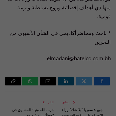
منها ذي أهداف إقصائية وروح تسلطية ونزعة
قومية.
* باحث ومحاضرأكاديمي في الشأن الآسيوي من
البحرين
elmadani@batelco.com.bh
فيسبوك
تويتر
لينكدإن
البريد
واتساب
Copy
الإلكتروني
Link
السابق
التالي
جوبيه: سوريا “بلا شك” وراء
حزب الله ونهاد المشنوق في
الاعتداء على القوة الفرنسية
“خطأ” شيعيّ واحد