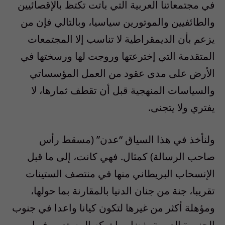
في مجتمعاتنا العربية التي باتت تكتظ بالإقصائيين
والطائفيين والموتورين سياسيا، وبالتالي فإن من
يزعم بأن الديمقراطية لا تناسب إلا المجتمعات
المتقدمة التي إخترعتها وروجت لها ورسختها في
الأرض على مدى عقود من العمل المؤسساتي
والسياسات المنهجية قبل أن تقطف ثمارها، لا
يفتري ولا يتجنى.
ولنأخذ في هذا السياق “عدن” (مسقط رأس
صاحب الرسالة) كمثال. فهي كانت، إلى ما قبل
الإنسحاب البريطاني منها في منتصف الستينات
تقريبا، جنة من جنان الدنيا بالمقارنة بما حولها،
ومؤهلة أكثر من غيرها لتكون كيانا واعدا في جنوب
الجزيرة العربية بفضل ما تركه المستعمر فيها من