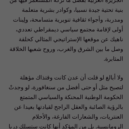
بنية تحتية جيدة نسبيا، وكوادر بشرية متعلمة
ومدربة، وأجواء ثقافية تنويرية متسامحة، ولِبنات
أولى لإقامة مجتمع سياسي ديمقراطي تعددي،
ناهيك عن موقعها الإستراتيجي المثالي كحلقة
وصل ما بين الشرق والغرب، وروح شعبها الخلاقة
المثابرة.
ولا أبالغ لو قلت أن عدن كانت وقتذاك مؤهلة
لتصبح مثل أو حتى أفضل من سنغافورة، لو وجدتْ
الحكومة الوطنية المحنكة والسياسي المتمتع
بالرؤية الصائبة والعقل الراجح لقيادتها بعيدا عن
العنتريات، والشعارات الفارغة، والأحلام
الرومانسية. بل من المؤكد أنها كانت ستسلك دربا