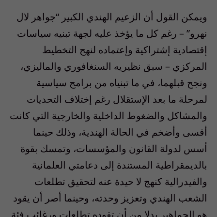
ويمكن القول أن الزعيم الهندي الكبير “جواهر لال
نهرو” – رغم كل ما يؤخذ عليه لجهة تبنيه سياسات
إقتصادية إشتراكية وإعتماده لنهج التخطيط
المركزي – سبق نظيريه السنغافوري والماليزي،
ونجح قبلهما، في ما تبنياه من برامج سياسية
لمرحلة ما بعد الإستقلال رغم إختلاف التحديات
والمشاكل والضغوط الداخلية والخارجية التي كانت
أقسى وأضخم في الحالة الهندية، وذلك حينما
أسس لدولة القانون والمؤسسات، وتمسك بقوة
بالديمقراطية المستندة إلى دعامتي العلمانية
والفيدرالية كنهج لا حيدة عنه لتحقيق تطلعات
الشعب الهندي وتعزيز وحدته، وحينما أصر أن يقود
هو الجماهير بدلا من أن تقوده تطلعات ورغائب فئة