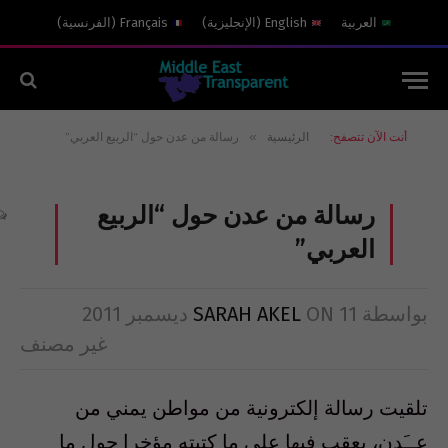
العربية
English
(
الإنجليزية
)
Français
(
الفرنسية
)
»
أنت الآن تتصفح:
الرئيسية
رسالة من عدن حول “الربيع العربي”
رسالة من عدن حول “الربيع
العربي”
بواسطة
11 ديسمبر 2011
ON
SARAH AKEL
غير مصنف
تلقيت رسالة إلكترونية من مواطن يمني من
عــَدن، يعقب فيها على ما كتبته مؤخرا حول ما