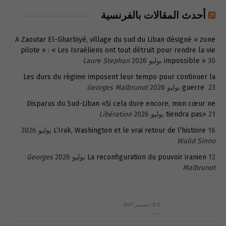
أحدث المقالات بالفرنسية
A Zaoutar El-Gharbiyé, village du sud du Liban désigné « zone
pilote » : « Les Israéliens ont tout détruit pour rendre la vie
30 يوليو 2026
impossible »
Laure Stephan
Les durs du régime imposent leur tempo pour continuer la
23 يوليو 2026
guerre
Georges Malbrunot
Disparus du Sud-Liban «Si cela dure encore, mon cœur ne
21 يوليو 2026
tiendra pas»
Libération
16 يوليو 2026
L’Irak, Washington et le vrai retour de l’histoire
Walid Sinno
12 يوليو 2026
La reconfiguration du pouvoir iranien
Georges
Malbrunot
23 ديسمبر 2011
عائلة المهندس طارق الربعة: أين دولة القانون والموسسات؟