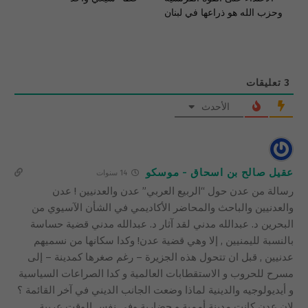
وحزب الله هو ذراعها في لبنان
3
تعليقات
الأحدث
عقيل صالح بن اسحاق - موسكو
14 سنوات
رسالة من عدن حول “الربيع العربي” عدن والعدنيين ! عدن
والعدنيين والباحث والمحاضر الأكاديمي في الشأن الآسيوي من
البحرين د. عبدالله مدني لقد آثار د. عبدالله مدني قضية حساسة
بالنسبة لليمنيين , إلا وهي قضية عدن! وكدا سكانها من نسميهم
عدنيين , قبل ان تتحول هذه الجزيرة – رغم صغرها كمدينة – إلى
مسرح للحروب و الاستقطابات العالمية و كدا الصراعات السياسية
و أيديولوجيه والدينية لماذا وضعت الجانب الديني في آخر القائمة ؟
لان عدن كانت مدينة أممية و حضارية وفي نفس الوقت عربية