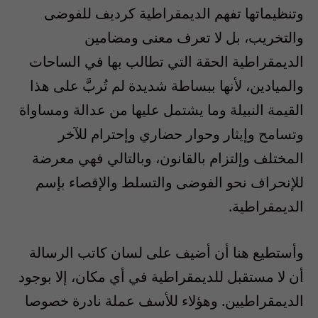
وتنظيماتها تفهم الديمقراطية كرديف للفوضى
والتخريب، بل لا تعرف معنى ومضامين
الديمقراطية الحقة التي تطالب بها في الساحات
والميادين، لأنها ببساطة شديدة لم تُربَّ على هذا
القيمة النبيلة وما يشتمل عليها من عدالة ومساواة
وتسامح وإيثار وحوار حضاري وإحترام للآخر
المختلف وإلتزام بالقانون، وبالتالي فهي معرضة
للإنحراف نحو الفوضى والتسلط والإقصاء بإسم
الديمقراطية.
وأستطيع هنا أن أضيف على لسان كاتب الرسالة
أن لا مستقبل للديمقراطية في أي مكان، إلا بوجود
الديمقراطيين. وهؤلاء للأسف عملة نادرة خصوصا