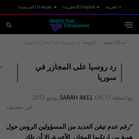
العربية
English
(
الإنجليزية
)
Français
(
الفرنسية
)
»
أنت الآن تتصفح:
الرئيسية
رد روسيا على المجازر في سوريا
رد روسيا على المجازر في
سوريا
بواسطة
17 يونيو 2012
ON
SARAH AKEL
غير مصنف
“رغم عدم تيقن العديد من المسؤولين الروس حول
هوية من ارتكبوا المجازر الأخيرة، إلا أن تلك