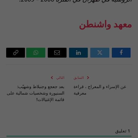
معهد واشنطن
فيسبوك
تويتر
لينكدإن
البريد
واتساب
Copy
الإلكتروني
Link
السابق
التالي
عن الإسراء و المعراج ، قراءة
بعد جعجع وجنبلاط وشهيّب:
معرفية
السنيورة وشخصيات شمالية على
قائمة الإغتيالات!
1
تعليق