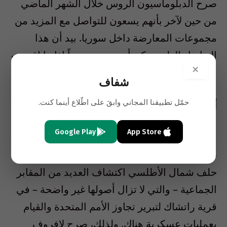
صرح الدبلوماسيون الروس خلال الشهر الماضي
من حين لآخر بأنهم يسعون للتواصل مع المزيد من
مجموعات المعارضة داخل سوريا. بيد أن هذا
التواصل الوليد يمكن أن ينتهي سريعاً إذا ما اقتنعت
×
موسكو بتورط المتطرفين في هذه المجازر.
شفاف
حمّل تطبيقنا المجاني وابقَ على اطّلاع أينما كنت.
أشباح يوغوسلافيا
Google Play
App Store
وأخيراً وليس آخراً، تخشى روسيا من تكرار ما
حدث مع يوغوسلافيا في عام 1999، عندما استغل
حلف شمال الأطلسي اكتشاف العديد من المقابر
الجماعية – والتي لا تزال أصولها غير واضحة – في
قرية راتشاك لتبرير تجاوز الأمم المتحدة والقيام
بعمليات عسكرية هناك. ولذلك، صرح لافروف