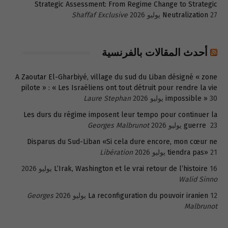
Strategic Assessment: From Regime Change to Strategic
27 يوليو 2026
Neutralization
Shaffaf Exclusive
أحدث المقالات بالفرنسية
A Zaoutar El-Gharbiyé, village du sud du Liban désigné « zone
pilote » : « Les Israéliens ont tout détruit pour rendre la vie
30 يوليو 2026
impossible »
Laure Stephan
Les durs du régime imposent leur tempo pour continuer la
23 يوليو 2026
guerre
Georges Malbrunot
Disparus du Sud-Liban «Si cela dure encore, mon cœur ne
21 يوليو 2026
tiendra pas»
Libération
16 يوليو 2026
L’Irak, Washington et le vrai retour de l’histoire
Walid Sinno
12 يوليو 2026
La reconfiguration du pouvoir iranien
Georges
Malbrunot