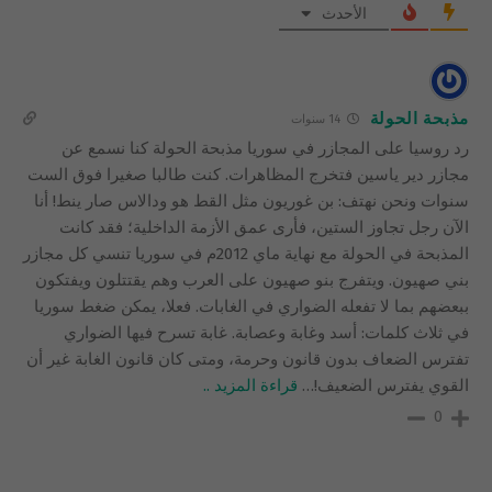
الأحدث
مذبحة الحولة
14 سنوات
رد روسيا على المجازر في سوريا مذبحة الحولة كنا نسمع عن
مجازر دير ياسين فتخرج المظاهرات. كنت طالبا صغيرا فوق الست
سنوات ونحن نهتف: بن غوريون مثل القط هو ودالاس صار ينط! أنا
الآن رجل تجاوز الستين، فأرى عمق الأزمة الداخلية؛ فقد كانت
المذبحة في الحولة مع نهاية ماي 2012م في سوريا تنسي كل مجازر
بني صهيون. ويتفرج بنو صهيون على العرب وهم يقتتلون ويفتكون
ببعضهم بما لا تفعله الضواري في الغابات. فعلا، يمكن ضغط سوريا
في ثلاث كلمات: أسد وغابة وعصابة. غابة تسرح فيها الضواري
تفترس الضعاف بدون قانون وحرمة، ومتى كان قانون الغابة غير أن
القوي يفترس الضعيف!
…
قراءة المزيد ..
0