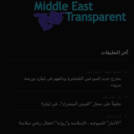
آخر التعليقات
على
فضيل حمّود - باريس
مخرج جديد للمودعين المُحتجزة ودائعهم في لبنان: بورصة
بيروت
على
بيار عقل
تعليقاً على شعار “العيش المشترك”.. في لبنان!
على
قارىء
“الأخبار” الشيوعية ـ الإسلامية و”رواية” اعتقال رياض سلامة!