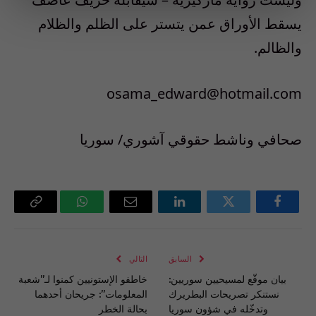
يسقط الأوراق عمن يتستر على الظلم والظلام
والظالم.
osama_edward@hotmail.com
صحافي وناشط حقوقي آشوري/ سوريا
فيسبوك
تويتر
لينكدإن
البريد
واتساب
Copy
الإلكتروني
Link
السابق
التالي
بيان موقّع لمسيحيين سوريين:
خاطفو الإستونيين كمنوا لـ”شعبة
نستنكر تصريحات البطريرك
المعلومات”: جريحان أحدهما
وتدخّله في شؤون سوريا
بحالة الخطر