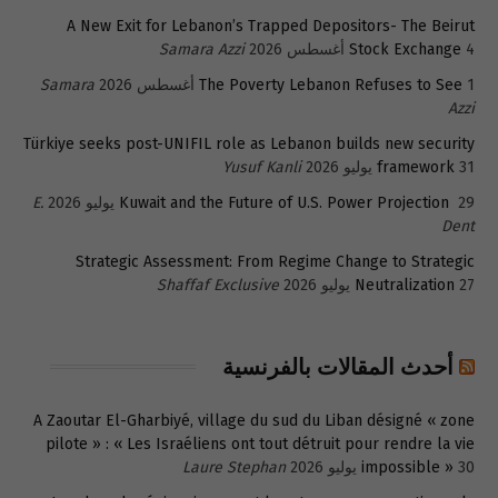
A New Exit for Lebanon’s Trapped Depositors- The Beirut
4 أغسطس 2026
Stock Exchange
Samara Azzi
1 أغسطس 2026
The Poverty Lebanon Refuses to See
Samara
Azzi
Türkiye seeks post-UNIFIL role as Lebanon builds new security
31 يوليو 2026
framework
Yusuf Kanli
29 يوليو 2026
Kuwait and the Future of U.S. Power Projection
E.
Dent
Strategic Assessment: From Regime Change to Strategic
27 يوليو 2026
Neutralization
Shaffaf Exclusive
أحدث المقالات بالفرنسية
A Zaoutar El-Gharbiyé, village du sud du Liban désigné « zone
pilote » : « Les Israéliens ont tout détruit pour rendre la vie
30 يوليو 2026
impossible »
Laure Stephan