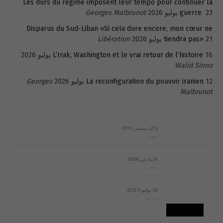
Les durs du régime imposent leur tempo pour continuer la
23 يوليو 2026
guerre
Georges Malbrunot
Disparus du Sud-Liban «Si cela dure encore, mon cœur ne
21 يوليو 2026
tiendra pas»
Libération
16 يوليو 2026
L’Irak, Washington et le vrai retour de l’histoire
Walid Sinno
12 يوليو 2026
La reconfiguration du pouvoir iranien
Georges
Malbrunot
23 ديسمبر 2011
عائلة المهندس طارق الربعة: أين دولة القانون والموسسات؟
8 مارس 2008
رسالة مفتوحة لقداسة البابا شنوده الثالث
19 يوليو 2023
إشكاليات التقويم الهجري، وهل يجدي هذا التقويم أيُ نفع؟