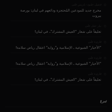
على
فضيل حمّود - باريس
مخرج جديد للمودعين المُحتجزة ودائعهم في لبنان: بورصة
بيروت
على
بيار عقل
تعليقاً على شعار “العيش المشترك”.. في لبنان!
على
قارىء
“الأخبار” الشيوعية ـ الإسلامية و”رواية” اعتقال رياض سلامة!
على
قارىء
“الأخبار” الشيوعية ـ الإسلامية و”رواية” اعتقال رياض سلامة!
على
قارىء
تعليقاً على شعار “العيش المشترك”.. في لبنان!
تبرع