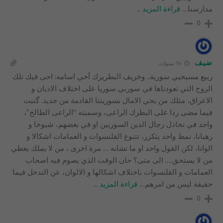
مدارسنا
…
قراءة المزيد ..
0
ضيف
14 سنوات
ربيع مسيحيي سورية.. وخريف البطريرك آخي اسامه: احى فيك تلك
الروح التي تعودناها في سورىي سوريا على اختلاف الاديان و
الاعراق، مثلك من يحي الامال بسوريتنا القادمة من جديد. گتبت
فيما مضى ردا على البطرك الراعى، وسميته “الراعى الطالح”،
واجد في تخاذل رجال الدين السوريين او في بعضهم، شيوخا و
رهبانا، نمط واحد يتكرر، تتنوع القلنسوات و العمامات اشكالا و
الوانا، لكن القول واحد او ما تشابه … مرة اخرى ، من لا يملك يعطي
من لا يستحق…. الى متى؟ حان الوقت الذي يصوم فيه اصحاب
العمامات و القلنسوات باختلاف اشكالها و الالوان، عن التدخل فيما
حقيقة ليس من امرهم
…
قراءة المزيد ..
0