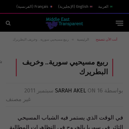
العربية
English
(
الإنجليزية
)
Français
(
الفرنسية
)
»
أنت الآن تتصفح:
الرئيسية
ربيع مسيحيي سورية.. وخريف البطريرك
ربيع مسيحيي سورية.. وخريف
البطريرك
بواسطة
16 سبتمبر 2011
ON
SARAH AKEL
غير مصنف
في الوقت الذي يستمر فيه الشباب المسيحي
الثائر في سوريا بالخروج في التظاهرات المطالبة