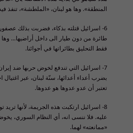
المنطقة». وها هو لبنان، «الملطشة»، تنفذ في
6- اسرائيل قتلته بذكاء، فضربت بذلك عصف
طائرة من دون طيار الى داخل أراضيها… وها
فقط التحليق بطائراتها في أجوائنا.
7- اسرائيل التي تندفع لخوض حربها ضد إيران،
بضرب أعداء أعدائها، سنّة لبنان، عبر اغتيال 
تعتبر أن عدو عدوها هو عدوها.
8- اسرائيل ارتكبت هذه الجريمة، لأنها تريد 
عليه. فلا ننسى انه، أي النظام السوري، يخوض
«ممانعته» لهما.