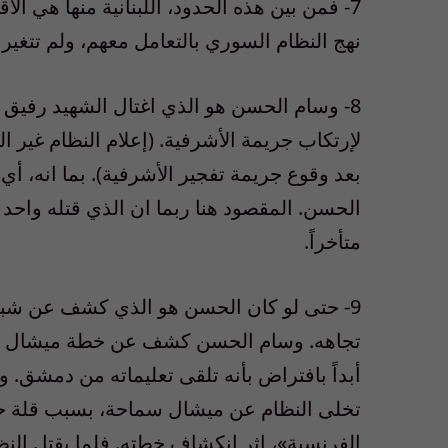
7- فمن بين هذه الحدود، اللبنانية منها هي الأق
نهج النظام السوري بالتعامل معهم، ولم تتغير
8- وسام الحسن هو الذي اغتال الشهيد رفيق 
لإرتكاب جريمة الأشرفية. (إعلام النظام غير
بعد وقوع جريمة تفجير الأشرفية). بما انه، أي
متأخراً.
9- حتى لو كان الحسن هو الذي كشف عن شبك
تجاهه. وسام الحسن كشف عن خطة ميشال سم
أبداً بافتراض بأنه تلقى تعليماته من دمشق. و
تخلى النظام عن ميشال سماحة، بسبب قلة حيلت
الفرنسية»، اثر انكشاف خطته. فلما يقتل ال