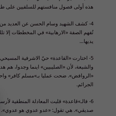
هذه أولى فصول منافستهم للسلفيين على طري
4- كشف الشهيد وسام الحسن عن العديد من الع
تُفهم الصفة «الارهابية» في المخططات إلا تلك
يديها…
5- اختارت «القاعدة» حيّ الاشرفية المسيحي
والشيعة، لأن «الصليبيين» اينما وجدوا، هم هدفه
«الروافض». ضحت عمليا بـ»مسلم كافر» واحد
الجرائم.
6- فالـ»قاعدة» قلبت المعادلة المنطقية لأر
صديقي». هي تقول: «عدو عدوي هو عدوي». بناء