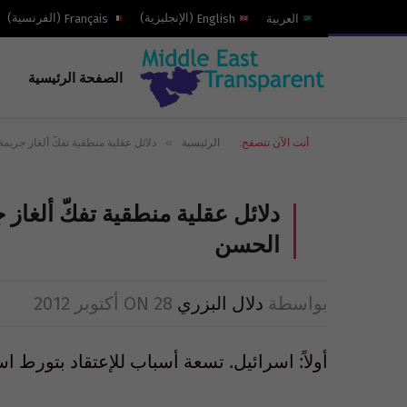
العربية
English
(
الإنجليزية
)
Français
(
الفرنسية
)
الصفحة الرئيسية
»
أنت الآن تتصفح:
الرئيسية
دلائل عقلية منطقية تفكّ ألغاز جري
دلائل عقلية منطقية تفكّ ألغاز
الحسن
بواسطة
دلال البزري
28 أكتوبر 2012
ON
أولاً: اسرائيل. تسعة أسباب للإعتقاد بتورط ا