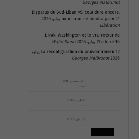
Georges Malbrunot
Disparus du Sud-Liban «Si cela dure encore,
21 يوليو 2026
mon cœur ne tiendra pas»
Libération
L’Irak, Washington et le vrai retour de
16 يوليو 2026
l’histoire
Walid Sinno
La reconfiguration du pouvoir iranien
12 يوليو
Georges Malbrunot
2026
23 ديسمبر 2011
عائلة المهندس طارق الربعة: أين دولة القانون والموسسات؟
8 مارس 2008
رسالة مفتوحة لقداسة البابا شنوده الثالث
19 يوليو 2023
إشكاليات التقويم الهجري، وهل يجدي هذا التقويم أيُ نفع؟