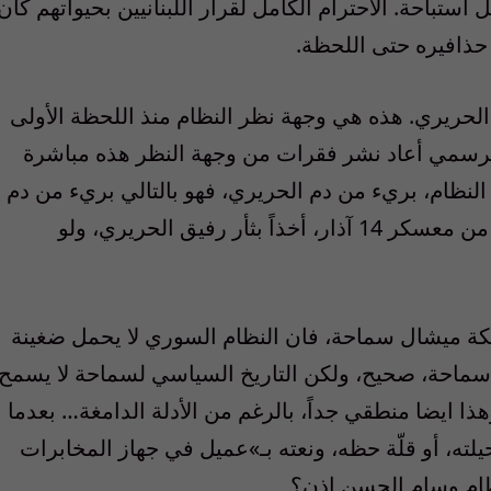
ل استباحة. الاحترام الكامل لقرار اللبنانيين بحيواتهم كان
 حذافيره حتى اللحظة.
الحريري. هذه هي وجهة نظر النظام منذ اللحظة الأولى
 الرسمي أعاد نشر فقرات من وجهة النظر هذه مباشرة
 النظام، بريء من دم الحريري، فهو بالتالي بريء من دم
الحسن. المقصود هنا ربما ان الذي قتله واحد من معسكر 14 آذار، أخذاً بثأر رفيق الحريري، ولو
ة ميشال سماحة، فان النظام السوري لا يحمل ضغينة
احة، صحيح، ولكن التاريخ السياسي لسماحة لا يسمح
هذا ايضا منطقي جداً، بالرغم من الأدلة الدامغة… بعدما
ه، أو قلّة حظه، ونعته بـ»عميل في جهاز المخابرات
نظام وسام الحسن اذن؟