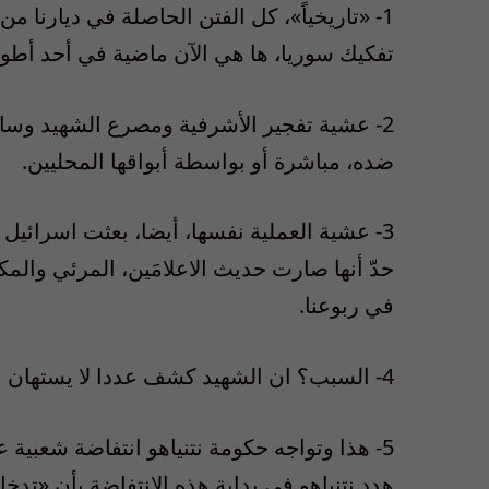
1- «تاريخياً»، كل الفتن الحاصلة في ديارنا
تفكيك سوريا، ها هي الآن ماضية في أحد أطوار
2- عشية تفجير الأشرفية ومصرع الشهيد وسا
ضده، مباشرة أو بواسطة أبواقها المحليين.
3- عشية العملية نفسها، أيضا، بعثت اسرائي
حدّ أنها صارت حديث الاعلامَين، المرئي وال
في ربوعنا.
4- السبب؟ ان الشهيد كشف عددا لا يستهان به من شبكات التجسس تعمل لصالح اسرائيل.
5- هذا وتواجه حكومة نتنياهو انتفاضة شعبية
هدد نتنياهو في بداية هذه الانتفاضة بأن «ت