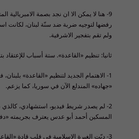
9- هنا لا يمكن الا ان نجد بصمة الامبريالية ا
رفضها لتوجيه ضربة ضد سنّة لبنان، لكانت اس
ولم تقم بتفجير الاشرفية.
ثانيا: تنظيم «القاعدة». ستة أسباب للإعتقاد 
1- الاهتمام الجديد لتنظيم «القاعدة» بلبنان
«جهاده» المندلع الآن في سوريا، كما يزعم.
2- لم يصدر شريط فيديو، استشهادي، كالذي ص
المسكين أحمد أبو عدس يعترف بجريمته «دفاعا
3- دبّت الغيرة الإسلامية في قلب قادة «القا