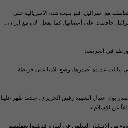
لمتعاطفة مع اسرائيل. فلو بقيت هذه الامبريالية على
رائيل حافظت على أعصابها، كما تفعل الآن مع ايران…
بتورطه في الجريمة:
، في بيانات عديدة أصدرها، وضع بلادنا على خريطة
در يوم اغتيال الشهيد رفيق الحريري، عندما ظهر علينا
ً عن الإسلام«.
عدة» من الانتشار السلفي في لبنان، فدشنوا بعمليتهم