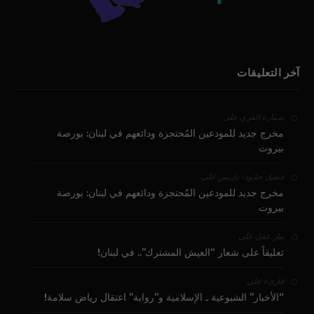
آخر التعليقات
على
سمارة القزي
مخرج جديد للمودعين المُحتجزة ودائعهم في لبنان: بورصة
بيروت
على
فضيل حمّود - باريس
مخرج جديد للمودعين المُحتجزة ودائعهم في لبنان: بورصة
بيروت
على
بيار عقل
تعليقاً على شعار “العيش المشترك”.. في لبنان!
على
قارىء
“الأخبار” الشيوعية ـ الإسلامية و”رواية” اعتقال رياض سلامة!