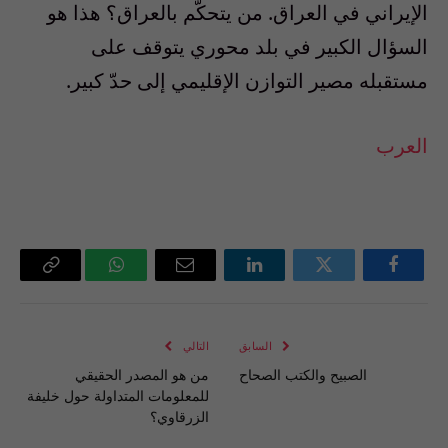
الإيراني في العراق. من يتحكّم بالعراق؟ هذا هو
السؤال الكبير في بلد محوري يتوقف على
مستقبله مصير التوازن الإقليمي إلى حدّ كبير.
العرب
فيسبوك
تويتر
لينكدإن
البريد
واتساب
Copy
الإلكتروني
Link
السابق
التالي
الصبيح والكتب الصحاح
من هو المصدر الحقيقي
للمعلومات المتداولة حول خليفة
الزرقاوي؟