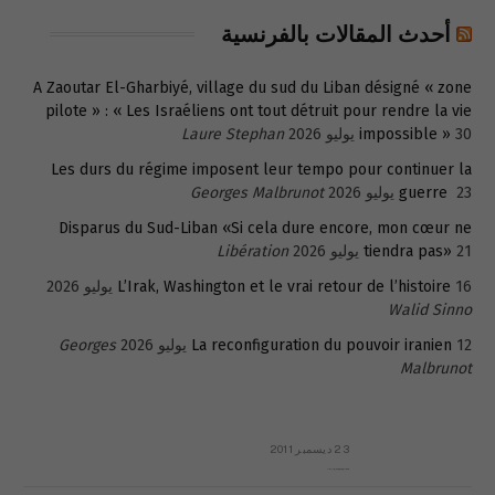
أحدث المقالات بالفرنسية
A Zaoutar El-Gharbiyé, village du sud du Liban désigné « zone
pilote » : « Les Israéliens ont tout détruit pour rendre la vie
30 يوليو 2026
impossible »
Laure Stephan
Les durs du régime imposent leur tempo pour continuer la
23 يوليو 2026
guerre
Georges Malbrunot
Disparus du Sud-Liban «Si cela dure encore, mon cœur ne
21 يوليو 2026
tiendra pas»
Libération
16 يوليو 2026
L’Irak, Washington et le vrai retour de l’histoire
Walid Sinno
12 يوليو 2026
La reconfiguration du pouvoir iranien
Georges
Malbrunot
23 ديسمبر 2011
عائلة المهندس طارق الربعة: أين دولة القانون والموسسات؟