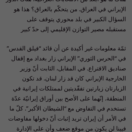
الإيراني في العراق. من يتحكّم بالعراق؟ هذا هو
السؤال الكبير في بلد محوري يتوقف على
مستقبله مصير التوازن الإقليمي إلى حدّ كبير
ثمّة معلومات غير أكيدة عن أن قائد “فيلق القدس”
في “الحرس الثوري” الإيراني زار بغداد مع إقفال
صناديق الاقتراع. في المقابل، الثابت أنّ وزير
الخارجية الإيراني كان قد زار لبنان. قد تكون
الزيارتان زيارتين تفقّديتين لممتلكات إيرانية في
المنطقة. إنّهما على الأصح بين أوراق إيرانيّة عدّة
تستخدم في التفاوض مع “الشيطان الأكبر”. كلّ ما
في الأمر أن إيران تريد إثبات أنّ دخولها مفاوضات
فيينا لن يكون من موقع ضعف وأن على الإدارة