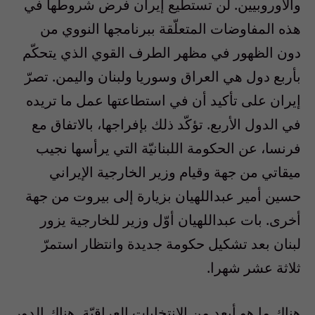
والأوروبيين. لن تستطيع إيران فرض شروطها في
هذه المفاوضات المتعلّقة ببرنامجها النووي من
دون الظهور في مظهر الطرف القوي الذي يتحكّم
بأربع دول هي العراق وسوريا ولبنان واليمن. تصرّ
إيران على تأكيد أن في استطاعتها عمل ما تريده
في الدول الأربع. تؤكّد ذلك بإفراجها، بالاتفاق مع
فرنسا، عن الحكومة اللبنانيّة التي يرأسها نجيب
ميقاتي من جهة وقيام وزير الخارجية الإيراني
حسين أمير عبداللهيان بزيارة إلى بيروت من جهة
أخرى. بات عبداللهيان أوّل وزير للخارجية يزور
لبنان بعد تشكيل حكومة جديدة وانتظار استمرّ
ثلاثة عشر شهرا.
هناك ما هو أبعد من الانتخابات العراقيّة. هناك الدور