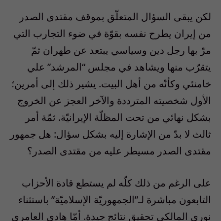
لكن يبقى السؤال المتعلّق بموقف مقتدى الصدر
من إيران يطرح نفسه بقوّة في ضوء التجارب التي
مرّ بها رجل دين وسياسي يبتعد عن طهران ثمّ
يتقرّب منها ويشاهد في مجلس “المرشد” علي
خامنئي وكأنّه من أهل البيت. يشير ذلك إلى أمرين؛
الأول شخصيته المترددة والآخر العجز عن الخروج
بشكل نهائي من تحت المظلّة الإيرانيّة. ثمّة أمر
ثالث لا بدّ من الإشارة إليه بشكل سؤال: هل جمهور
مقتدى الصدر مسيطر عليه من مقتدى الصدر؟
على الرغم من ذلك كلّه لم يستطع قادة الأحزاب
التابعون مباشرة لـ”الجمهوريّة الإسلاميّة” باستثناء
نوري المالكي تحقيق نتائج جيدة. أمّا هادي العامري