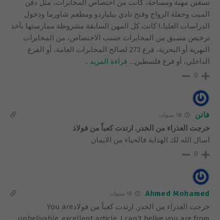
تسعين مهنة ومساحة، كانت من اختصاص المخابرات، مثل دفن
الميت وحفلة الزواج وفتح نادي بيلياردو ومطعم شاورما ودخول
الدراسات العليا..! كانت كل المهن السابقة مشروطة ممارستها بأخذ
ترخيص مسبق من المخابرات حسب الاختصاص، من المخابرات
النهرية أو البحرية، فرع 273 لصالح المخابرات العامة، أو الفرع
الداخلي، أو فرع فلسطين
…
قراءة المزيد ..
0
فاتن
18 سنوات
خرجت العذراء من الخدر. ارتدت كعباً من فولاذ
اسال الله لك الهداية فالحياء من الايمان
0
Ahmed Mohamed
18 سنوات
خرجت العذراء من الخدر. ارتدت كعباً من فولاذYou are
unbelivable, excellent article. I can’t belive you are from