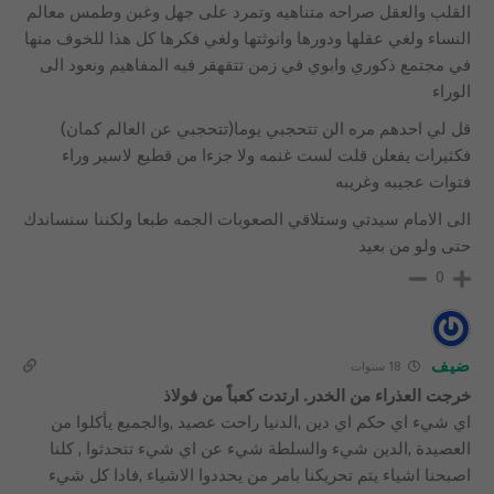
القلب والعقل صراحه متناهيه وتمرد على جهل وغبن وطمس معالم
النساء ولغي عقلها ودورها وانوثتها ولغي فكرها كل هذا للخوف منها
في مجتمع ذكوري وابوي في زمن تتقهقر فيه المفاهيم ونعود الى
الوراء
قل لي احدهم مره الن تتحجبي يوما(تتحجبي عن العالم كمان)
فكثيرات يفعلن قلت لست غنمه ولا جزءا من قطيع لاسير وراء
فتوات عجيبه وغريبه
الى الامام سيدتي وستلاقي الصعوبات الجمه طبعا ولكننا سنساندك
حتى ولو من بعيد
0
ضيف
18 سنوات
خرجت العذراء من الخدر. ارتدت كعباً من فولاذ
اي شيء اي حكم اي دين ,الدنيا راحت عصيد ,والجميع يأكلوا من
العصيدة ,الدين شيء والسلطة شيء عن اي شيء تتحدثوا , كلنا
اصبحنا اشياء يتم تحريكنا بامر من يحددوا الاشياء ,فادا كل شيء