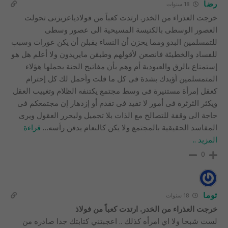
رضا
18 سنوات
خرجت العذراء من الخدر. ارتدت كعباً من فولاذياعزيزتى تحولت
العصور الوسطى بالكنيسة المسيحية الى عصور وسطى
للتمسلمين البدو ومما يحزن أن النساء يقبلن أن يكن عورات وسبب
للفساد والخطيئة فانصعن لأقولهم وطبقن مايريدون ولا أعلم هل هو
إستمتاع بالرق والعبودية أم وهم بأن مفاتيح الجنة يحملها هؤلاء
المتمسلمين أؤيدك بشدة فى كل ما قلت وأحمل لك كل إحترام
كعقل إمرأة مستنيرة فى وسط مجتمع يكتنفه الظلام وتغييب العقل
ويكثر الثرثرة فى أمور لا تفيد فى تقدم أو إزدهار إن مجتمعكم فى
حاجة الى وقفة للتصالح مع الذات بلا تجميل وليحرر العقول ويرى
المفاسد الحقيقية بالمجتمع ولا يكن كالنعام يدفن رأسه
…
قراءة
المزيد ..
0
ثوما
18 سنوات
خرجت العذراء من الخدر. ارتدت كعباً من فولاذ
لست شبحا ولا اي امرأه كذلك .. اعجبتني كتابتك جدا صادره من