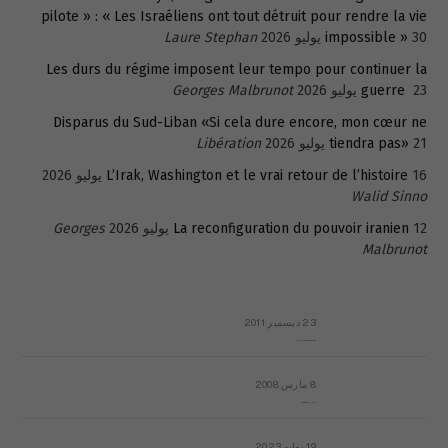
pilote » : « Les Israéliens ont tout détruit pour rendre la vie
30 يوليو 2026
impossible »
Laure Stephan
Les durs du régime imposent leur tempo pour continuer la
23 يوليو 2026
guerre
Georges Malbrunot
Disparus du Sud-Liban «Si cela dure encore, mon cœur ne
21 يوليو 2026
tiendra pas»
Libération
16 يوليو 2026
L’Irak, Washington et le vrai retour de l’histoire
Walid Sinno
12 يوليو 2026
La reconfiguration du pouvoir iranien
Georges
Malbrunot
23 ديسمبر 2011
عائلة المهندس طارق الربعة: أين دولة القانون والموسسات؟
8 مارس 2008
رسالة مفتوحة لقداسة البابا شنوده الثالث
19 يوليو 2023