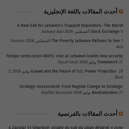
أحدث المقالات باللغة الإنجليزية
A New Exit for Lebanon’s Trapped Depositors- The Beirut
4 أغسطس 2026
Stock Exchange
Samara Azzi
1 أغسطس 2026
The Poverty Lebanon Refuses to See
Samara
Azzi
Türkiye seeks post-UNIFIL role as Lebanon builds new security
31 يوليو 2026
framework
Yusuf Kanli
29 يوليو 2026
Kuwait and the Future of U.S. Power Projection
E.
Dent
Strategic Assessment: From Regime Change to Strategic
27 يوليو 2026
Neutralization
Shaffaf Exclusive
أحدث المقالات بالفرنسية
A Zaoutar El-Gharbiyé, village du sud du Liban désigné « zone