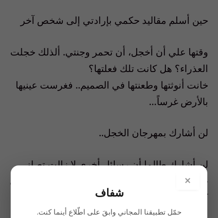
حين أسلم مقاليد حكمي بإرادتي إلى شخص آخر
وقتها علي أن أخجل، أن تحمر وجنتي. ألذلك خجلت
العذراء؟ هل كانت تلك فعلتها؟
خانت أنوثتها وطعنتها في الصميم.. فغرست عينيها
بالأرض غرساً…
لن أشارك بمهرجان الخجل..
لن أشارك طالما أن رسائل أخرى لا زالت تصلني
×
حتى اللحظة، لا تخجل من تأييد عدم خجلي لأنها هي
شفاف
كذلك ما عادت تخجل..
حمّل تطبيقنا المجاني وابقَ على اطّلاع أينما كنت.