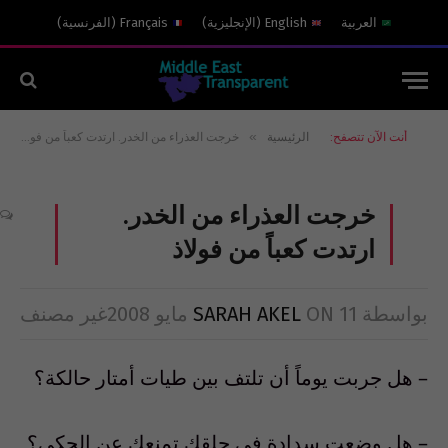
العربية
English
(
الإنجليزية
)
Français
(
الفرنسية
)
»
أنت الآن تتصفح:
الرئيسية
خرجت العذراء من الخدر. ارتدت كعباً من فولاذ
خرجت العذراء من الخدر.
ارتدت كعباً من فولاذ
بواسطة
11 مايو 2008
ON
SARAH AKEL
غير مصنف
– هل جربت يوماً أن تلتف بين طيات أمتار حالكة؟
– هل وضعت سدادة في حلقك تمنعك عن الحكي؟