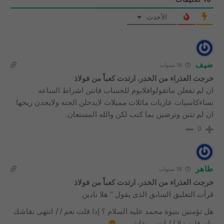
الأحدث
ضيف
16 سنوات
خرجت العذراء من الخدر. ارتدت كعباً من فولاذ
ان لم تفعلن ماتقولوافلايوم للحساب فانتن اشراط الساعه
نساءكاسيات عاريات مائلات مميلات لايدخلن الجنه ولايجدن ريحها
ان لم تتبن وترضين بما كتب لكن والله المستعان.
0
طاهر
18 سنوات
خرجت العذراء من الخدر. ارتدت كعباً من فولاذ
قرأت التعليق السابق الذى يقول ” هلا نادين
هل تؤمنين بنبوة محمد عليه السلام ؟ إذا قلت نعم // انتهى نقاشك
وإن قلت : لا // انتهى نقاشي …