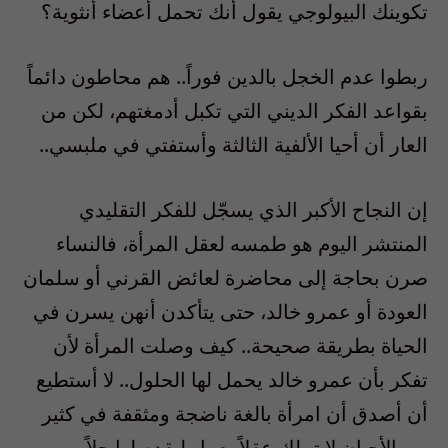
تكوينك البيولوجي يقول أنك تحمل أعضاء أنثوية؟
ربطوا عدم الخجل بالدين فوراً.. هم محاطون دائماً
بقواعد الفكر الديني التي تكبل أدمغتهم، لكن من
العار أن أحيا الألفية الثالثة وأستفتي في ملبسي..
إن النجاح الأكبر الذي يسجّل للفكر التقليدي
المنتشر اليوم هو طمسه لعقل المرأة، فالنساء
صرن بحاجة إلى محاضرة لعائض القرني أو سلمان
العودة أو عمرو خالد، حتى يتأكدن أنهن يسرن في
الحياة بطريقة صحيحة.. كيف وصلت المرأة لأن
تفكر بأن عمرو خالد يحمل لها الحلول.. لا أستطيع
أن أصدق أن امرأة بالغة ناضجة ومثقفة في كثير
من الأحيان لا تملك عقلاً يعمل ليقدم لها حلاً..