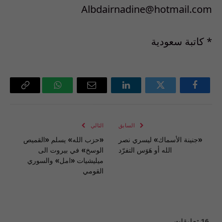
Albdairnadine@hotmail.com
* كاتبة سعودية
فيسبوك
تويتر
لينكدإن
البريد
واتساب
Copy
الإلكتروني
Link
السابق
التالي
«جنينة الأسماك» ليسري نصر
«حزب الله» يسلم «القميص
الله أو هَوَس التفرّد
الوسخ» في بيروت الى
ميليشيات «امل» والسوري
القومي
16
تعليقات