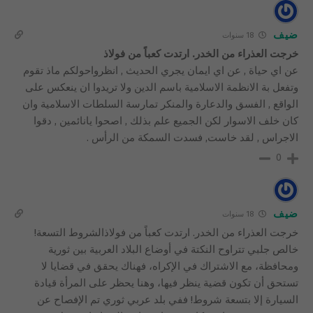
ضيف
18 سنوات
خرجت العذراء من الخدر. ارتدت كعباً من فولاذ
عن اي حياة , عن اي ايمان يجري الحديث , انظرواحولكم ماذ تقوم
وتفعل بة الانظمة الاسلامية باسم الدين ولا تريدوا ان ينعكس على
الواقع , الفسق والدعارة والمنكر تمارسة السلطات الاسلامية وان
كان خلف الاسوار لكن الجميع علم بذلك , اصحوا يانائمين , دقوا
الاجراس , لقد خاست, فسدت السمكة من الرأس .
0
ضيف
18 سنوات
خرجت العذراء من الخدر. ارتدت كعباً من فولاذالشروط التسعة!
خالص جلبي تتراوح النكتة في أوضاع البلاد العربية بين ثورية
ومحافظة، مع الاشتراك في الإكراه، فهناك يحقق في قضايا لا
تستحق أن تكون قضية ينظر فيها، وهنا يحظر على المرأة قيادة
السيارة إلا بتسعة شروط! ففي بلد عربي ثوري تم الإفصاح عن