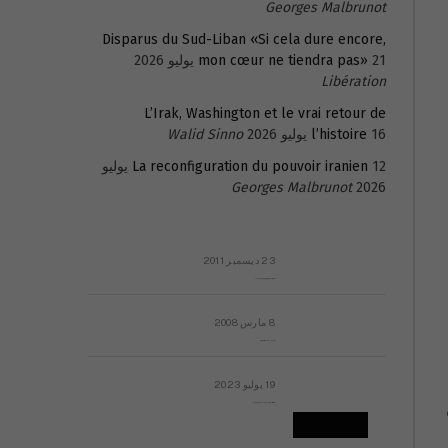
Georges Malbrunot
Disparus du Sud-Liban «Si cela dure encore,
21 يوليو 2026
mon cœur ne tiendra pas»
Libération
L’Irak, Washington et le vrai retour de
16 يوليو 2026
l’histoire
Walid Sinno
La reconfiguration du pouvoir iranien
12 يوليو
Georges Malbrunot
2026
23 ديسمبر 2011
عائلة المهندس طارق الربعة: أين دولة القانون والموسسات؟
8 مارس 2008
رسالة مفتوحة لقداسة البابا شنوده الثالث
19 يوليو 2023
إشكاليات التقويم الهجري، وهل يجدي هذا التقويم أيُ نفع؟