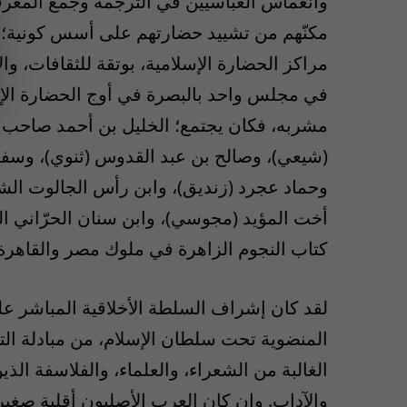
وانغماس العباسيين في الترجمة وجمع المعرفة 
مكنّهم من تشييد حضارتهم على أسس كونية؛ س
مراكز الحضارة الإسلامية، بوتقة للثقافات، وال
في مجلس واحد بالبصرة في أوج الحضارة الإس
مشربه، فكان يجتمع؛ الخليل بن أحمد صاحب ا
(شيعي)، وصالح بن عبد القدوس (ثنوي)، وسفيا
وحماد عجرد (زنديق)، وابن رأس الجالوت الشا
أخت المؤيد (مجوسي)، وابن سنان الحرّاني الشا
كتاب النجوم الزاهرة في ملوك مصر والقاهرة 
لقد كان إشراف السلطة الأخلاقية المباشر على
المنضوية تحت سلطان الإسلام، من مبادلة الت
الغالبة من الشعراء، والعلماء، والفلاسفة الذي
والآداب. وإن كان العرب الأصليون أقلية صغيرة