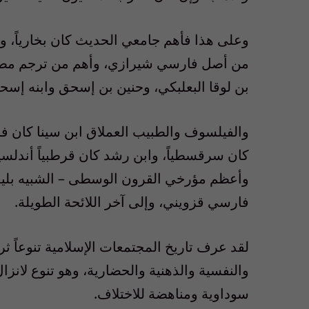
وعلى هذا فأهم جامعي الحديث كان بخارياً، ووا
من أصل فارسي شيرازي، وأهم من ترجم مصنفات
بن لوقا البعلبكي، وحنين بن إسحق وابنه إسحق
والفيلسوف والطبيب العملاق ابن سينا كان فار
كان سرقسطياً، وابن رشد كان قرطبياً أندلسياً، 
وأعظم مؤرخي القرون الوسطى – الشبيه بلي
فارسي قزويني، وإلى آخر اللائحة الطويلة.
لقد عرف تاريخ المجتمعات الإسلامية تنوعاً ثريا
والنفسية والذهنية والحضارية، وهو تنوع لانز
سوداوية ومناهضة للاختلاف.