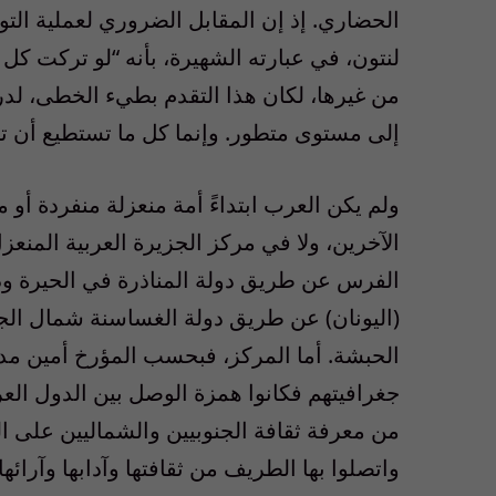
الحضاري. إذ إن المقابل الضروري لعملية التوا
لنتون، في عبارته الشهيرة، بأنه “لو تركت كل
من غيرها، لكان هذا التقدم بطيء الخطى، ل
إلى مستوى متطور. وإنما كل ما تستطيع أن تن
ولم يكن العرب ابتداءً أمة منعزلة منفردة أو 
الآخرين، ولا في مركز الجزيرة العربية المنع
الفرس عن طريق دولة المناذرة في الحيرة ودو
(اليونان) عن طريق دولة الغساسنة شمال الجزي
الحبشة. أما المركز، فبحسب المؤرخ أمين مد
جغرافيتهم فكانوا همزة الوصل بين الدول الع
من معرفة ثقافة الجنوبيين والشماليين على ال
واتصلوا بها الطريف من ثقافتها وآدابها وآرائها