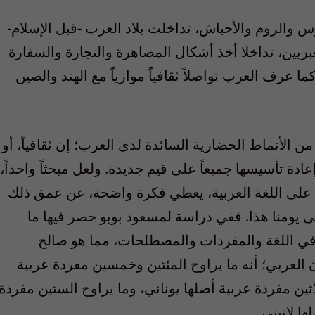
 والروم والأحباش، تداخلت بلاد العرب -قبل الإسلام-
عبريين، تداخلا أخذ أشكال المصاهرة والتجارة والسفارة
 عرف العرب تواصلاً ثقافياً موازياً مع الهند والصين
 الأنماط الحضارية السائدة لدى العرب؛ إن ثقافياً، أو
إعادة تأسيسها جميعاً على قيم جديدة. ولعل مبحثاً واحداً،
في على اللغة العربية، يعطي فكرة واضحة، عن عمق ذلك
لى يومنا هذا. ففي دراسة لمسعود بوبو حصر فيها ما
 في اللغة والمفردات والمصطلحات، مما هو صالح
لعربي؛ أنه ما يراوح المئتين وخمسين مفردة عربية
ثين مفردة عربية أصلها يوناني، وما يراوح الستين مفردة
ا لاتيني.