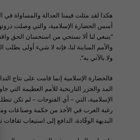
هكذا لقد مثلت قيمتا العدالة والمساواة في الع
أسس الحضارة الإسلامية، والتي وصلت ذروتها 
“ينبغي لنا ألا نستحي من استحسان الحق واقتن
والأمم المباينة لنا، فإنه لا شيء أولى بطلب
ولا بالآتي به”.
فالحضارة الإسلامية إنما قامت على نتاج التد
المد والجزر التاريخية للأمم العظيمة التي جاور
الإسلامية، التي – أي الفتوحات – لم تكن تنطل
رغبة العرب في الأخذ من حكمة وصناعات ومعا
البديهة الوقّادة، الدافع إلى استيعاب ثقافات ت