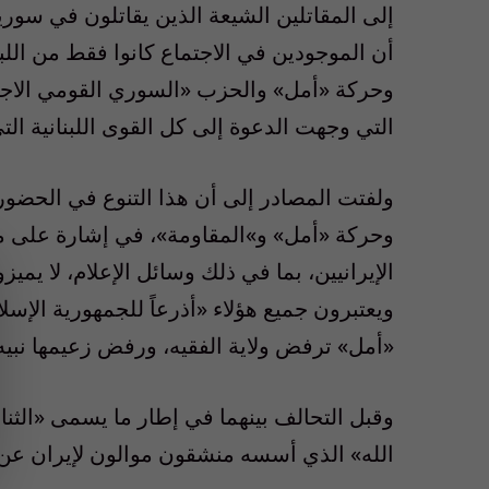
إلى المقاتلين الشيعة الذين يقاتلون في سوري
أن الموجودين في الاجتماع كانوا فقط من اللب
وحركة «أمل» والحزب «السوري القومي الاجت
التي وجهت الدعوة إلى كل القوى اللبنانية ال
ولفتت المصادر إلى أن هذا التنوع في الحضو
وحركة «أمل» و»المقاومة»، في إشارة على م
الإيرانيين، بما في ذلك وسائل الإعلام، لا يميزو
ويعتبرون جميع هؤلاء «أذرعاً للجمهورية الإس
«أمل» ترفض ولاية الفقيه، ورفض زعيمها نبيه 
وقبل التحالف بينهما في إطار ما يسمى «الث
الله» الذي أسسه منشقون موالون لإيران عن 