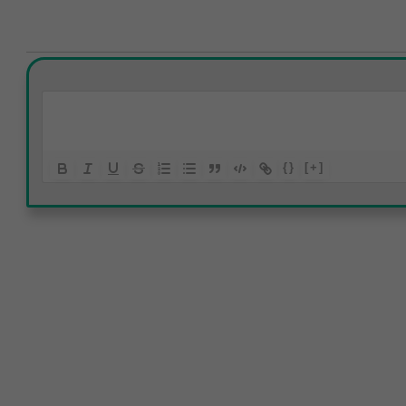
{}
[+]