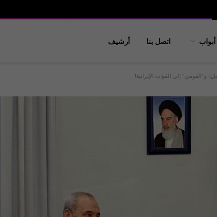
أبواب
اتصل بنا
أرشيف
» و”القومي” إلى القوات الإيرانية!