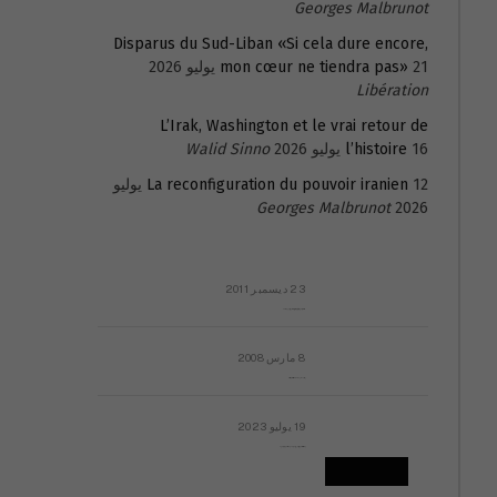
Georges Malbrunot
Disparus du Sud-Liban «Si cela dure encore,
21 يوليو 2026
mon cœur ne tiendra pas»
Libération
L’Irak, Washington et le vrai retour de
16 يوليو 2026
l’histoire
Walid Sinno
La reconfiguration du pouvoir iranien
12 يوليو
Georges Malbrunot
2026
23 ديسمبر 2011
عائلة المهندس طارق الربعة: أين دولة القانون والموسسات؟
8 مارس 2008
رسالة مفتوحة لقداسة البابا شنوده الثالث
19 يوليو 2023
إشكاليات التقويم الهجري، وهل يجدي هذا التقويم أيُ نفع؟