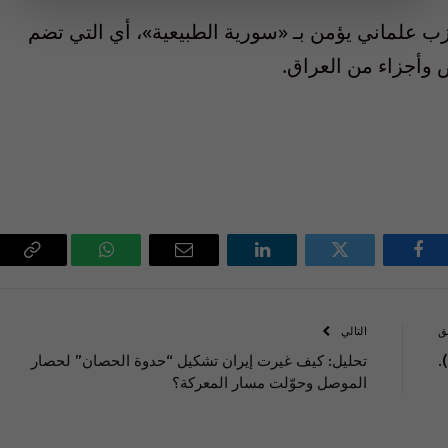
ب علماني يؤمن بـ «سورية الطبيعية»، أي التي تضم
 وأجزاء من العراق.
فيسبوك
تويتر
لينكدإن
البريد
واتساب
Copy
الإلكتروني
Link
ق
التالي
تحليل: كيف غيرت إيران تشكيل “حدوة الحصان” لحصار
الموصل وحوّلت مسار المعركة؟