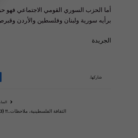
أما الحزب السوري القومي الاجتماعي فهو حز
برأيه سورية ولبنان وفلسطين والأردن وقبرص
الجريدة
شاركها.
الساب
الثقافة الفلسطينية، ملاحظات..!! (3).