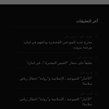
آخر التعليقات
على
فضيل حمّود - باريس
مخرج جديد للمودعين المُحتجزة ودائعهم في لبنان:
بورصة بيروت
على
بيار عقل
تعليقاً على شعار “العيش المشترك”.. في لبنان!
على
قارىء
“الأخبار” الشيوعية ـ الإسلامية و”رواية” اعتقال رياض
سلامة!
على
قارىء
“الأخبار” الشيوعية ـ الإسلامية و”رواية” اعتقال رياض
سلامة!