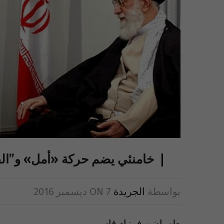
خامنئي يضم حركة «أمل» و”القو
بواسطة
الجريدة
7 ديسمبر 2016
ON
طهران – فرزاد قاسمي