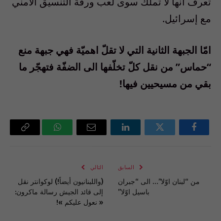
تعرف انّها لا تملك سوى لعب ورقة التنسيق الأمني
مع إسرائيل.
امّا الجبهة الثانية التي لا تقلّ اهميّة فهي جبهة منع
“حماس” من نقل كلّ تخلّفها الى الضفّة فتهجّر ما
بقي من مسيحيين فيها!
فيسبوك
تويتر
لينكدإن
البريد
واتساب
Copy
الإلكتروني
Link
السابق
التالي
من “لبنان اوّلا”… الى “جبران
(واللبنانيون أيضاً!) لوكوانتر نقل
باسيل اوّلا”
إلى قائد الجيش رسالة ماكرون:
« نعول عليكم »!