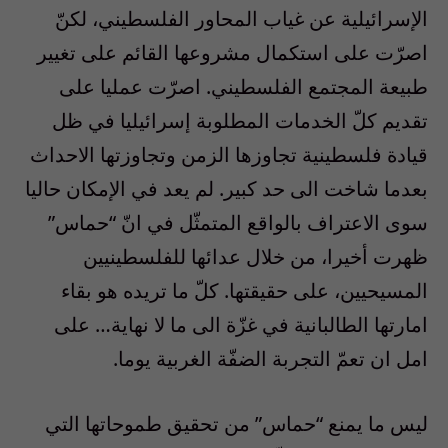
الإسرائيلية عن غياب المحاور الفلسطيني، لكنّ
اصرّت على استكمال مشروعها القائم على تغيير
طبيعة المجتمع الفلسطيني. اصرّت عمليا على
تقديم كلّ الخدمات المطلوبة إسرائيليا في ظل
قيادة فلسطينية تجاوزها الزمن وتجاوزتها الاحداث
بعدما شاخت الى حد كبير. لم يعد في الإمكان حاليا
سوى الاعتراف بالواقع المتمثّل في انّ “حماس”
ظهرت أخيرا، من خلال عدائها للفلسطينيين
المسيحيين، على حقيقتها. كلّ ما تريده هو بقاء
امارتها الطالبانية في غزّة الى ما لا نهاية… على
امل ان تعمّ التجربة الضفّة الغربية يوما.
ليس ما يمنع “حماس” من تحقيق طموحاتها التي