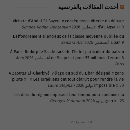
أحدث المقالات بالفرنسية
Victoire d’Abdul El-Sayed: « conséquence directe du déluge
9 أغسطس 2026
d’Al-Aqsa »!!
Simone Rodan-Benzaquen
L’effondrement silencieux de la classe moyenne oubliée du
9 أغسطس 2026
Liban
Samara Azzi
À Paris, Rodolphe Saadé rachète l’hôtel particulier du patron
8 أغسطس 2026
de Snapchat pour 55 millions d’euros
Actu
Paris
A Zaoutar El-Gharbiyé, village du sud du Liban désigné « zone
pilote » : « Les Israéliens ont tout détruit pour rendre la vie
30 يوليو 2026
impossible »
Laure Stephan
Les durs du régime imposent leur tempo pour continuer la
23 يوليو 2026
guerre
Georges Malbrunot
23 ديسمبر 2011
عائلة المهندس طارق الربعة: أين دولة القانون والموسسات؟