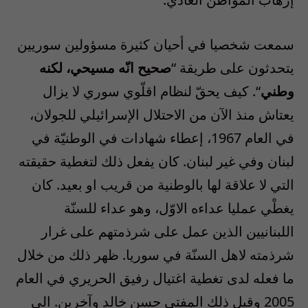
سمعت شخصيا في أحيان كثيرة مسؤولين سوريين
يتحدثون على طريقة “
صحيح انّه مسيحي، لكنه
وطني
“. كيف يحقّ لنظام اقلّوي سوري لا يزال
يعتاش منذ الآن من الاحتلال الإسرائيلي للجولان،
في العام 1967، إعطاء شهادات في الوطنيّة في
لبنان وفي غير لبنان. كان يفعل ذلك لتغطية حقيقته
التي لا علاقة لها بالوطنية من قريب او بعيد. كان
يغطْي عمليا عداءه الاوّل، وهو عداء للسنّة
اللبنانيين الذين عمل على شرذمتهم على غرار
شرذمته لاهل السنّة في سوريا. ظهر ذلك من خلال
ما فعله لدى تغطية اغتيال رفيق الحريري في العام
2005 وقبل ذلك المفتي حسن خالد وآخرين. الى