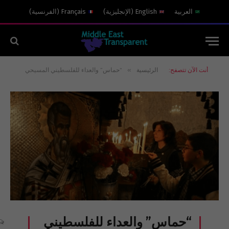
العربية
English
(
الإنجليزية
)
Français
(
الفرنسية
)
»
أنت الآن تتصفح:
الرئيسية
“حماس” والعداء للفلسطيني المسيحي
“حماس” والعداء للفلسطيني