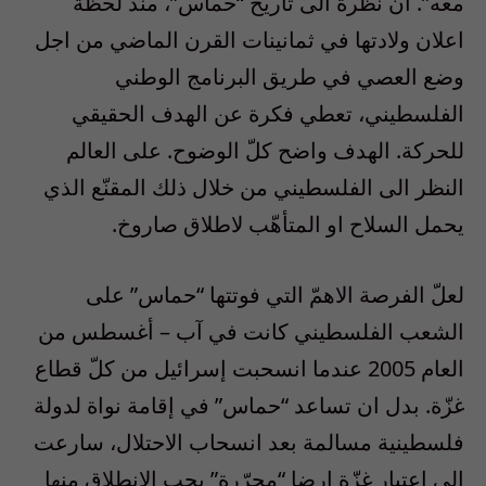
معه”. ان نظرة الى تاريخ “حماس”، منذ لحظة
اعلان ولادتها في ثمانينات القرن الماضي من اجل
وضع العصي في طريق البرنامج الوطني
الفلسطيني، تعطي فكرة عن الهدف الحقيقي
للحركة. الهدف واضح كلّ الوضوح. على العالم
النظر الى الفلسطيني من خلال ذلك المقنّع الذي
يحمل السلاح او المتأهّب لاطلاق صاروخ.
لعلّ الفرصة الاهمّ التي فوتتها “حماس” على
الشعب الفلسطيني كانت في آب – أغسطس من
العام 2005 عندما انسحبت إسرائيل من كلّ قطاع
غزّة. بدل ان تساعد “حماس” في إقامة نواة لدولة
فلسطينية مسالمة بعد انسحاب الاحتلال، سارعت
الى اعتبار غزّة ارضا “محرّرة” يجب الانطلاق منها