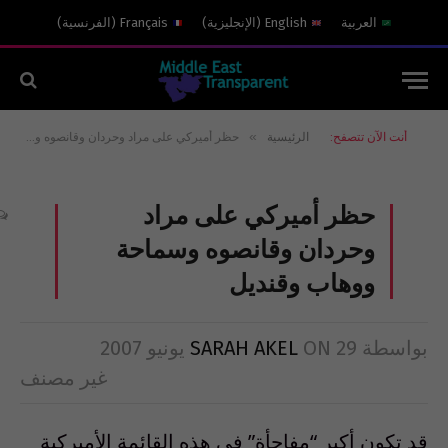
العربية
English
(
الإنجليزية
)
Français
(
الفرنسية
)
»
أنت الآن تتصفح:
الرئيسية
حظر أميركي على مراد وحردان وقانصوه وسماحة ووهاب وقنديل
حظر أميركي على مراد
وحردان وقانصوه وسماحة
ووهاب وقنديل
بواسطة
29 يونيو 2007
ON
SARAH AKEL
غير مصنف
قد تكون أكبر “مفاجأة” في هذه القائمة الأميركية