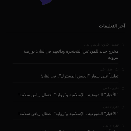
آخر التعليقات
على
فضيل حمّود - باريس
مخرج جديد للمودعين المُحتجزة ودائعهم في لبنان: بورصة
بيروت
على
بيار عقل
تعليقاً على شعار “العيش المشترك”.. في لبنان!
على
قارىء
“الأخبار” الشيوعية ـ الإسلامية و”رواية” اعتقال رياض سلامة!
على
قارىء
“الأخبار” الشيوعية ـ الإسلامية و”رواية” اعتقال رياض سلامة!
على
قارىء