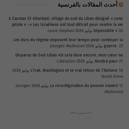
أحدث المقالات بالفرنسية
A Zaoutar El-Gharbiyé, village du sud du Liban désigné « zone
pilote » : « Les Israéliens ont tout détruit pour rendre la vie
30 يوليو 2026
impossible »
Laure Stephan
Les durs du régime imposent leur tempo pour continuer la
23 يوليو 2026
guerre
Georges Malbrunot
Disparus du Sud-Liban «Si cela dure encore, mon cœur ne
21 يوليو 2026
tiendra pas»
Libération
16 يوليو 2026
L’Irak, Washington et le vrai retour de l’histoire
Walid Sinno
12 يوليو 2026
La reconfiguration du pouvoir iranien
Georges
Malbrunot
23 ديسمبر 2011
عائلة المهندس طارق الربعة: أين دولة القانون والموسسات؟