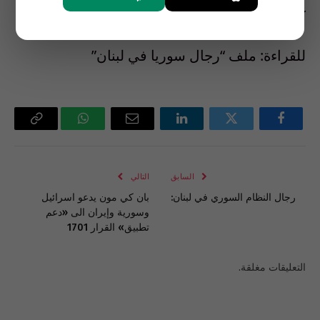
غزالي ومساعده السابق في بيروت جامع جامع.
للقراءة: ملف “رجال سوريا في لبنان”
فيسبوك
تويتر
لينكدإن
البريد
واتساب
Copy
الإلكتروني
Link
السابق
التالي
رجال النظام السوري في لبنان:
بان كي مون يدعو اسرائيل
وسورية وإيران الى «دعم
تطبيق» القرار 1701
التعليقات مغلقة.