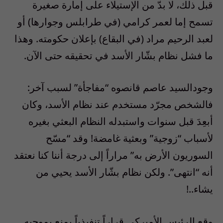
قبل ذلك، لا بدّ من الإستيلاء على إمارة صغيرة
تسمح إما لعمر كرامي (في طرابلس وجوارها) أو
لعبد الرحيم مراد (في البقاع) بإعلان حكومته. وهذا
ما فشل نظام بشّار الأسد في تحقيقه حتى الآن.
وجودالسيد عاصم قانصوه “مفاجأة” لسبب آخر:
فالشخص مجرّد مستخدم عند نظام الأسد، وكان
أبعِدَ قبل سنوات واستبدله النظام البعثي بغيره
لأسباب “زوجية” وبعثية غامضة! وقد “مسّح
السوريون الأرض به” مراراً إلى درجة أننا كنا نعتقد
أنه “انتهى”. ولكن نظام بشّار الأسد يحيي من
يشاء..!
وقع الرئيس الأميركي قراراً تنفيذياً يمنع بموجبه