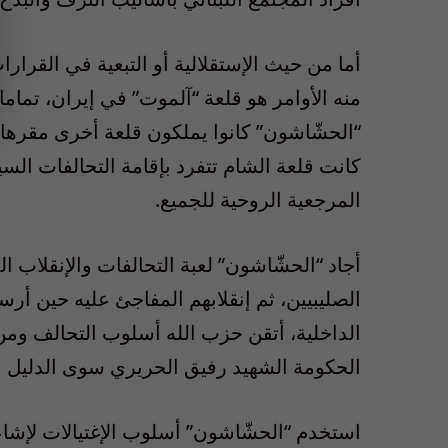
أما من حيث الإستقلالية أو التبعية في القرار
منه الأوامر هو قلعة “آلموت” في إيران، تماما 
“الحشّاشون” كانوا يملكون قلعة أخرى مقرها “
كانت قلعة الشام تتفرد بإقامة التحالفات الس
المرجعية الروحية للجميع.
أجاد “الحشّاشون” لعبة التحالفات والإنقلاب ا
الصليبيين، ثم إنقلابهم المفاجئ عليه حين أرس
الداخلية، أتقن حزب الله أسلوب التحالف ومن
الحكومة الشهيد رفيق الحريري سوى الدليل 
استخدم “الحشّاشون” أسلوب الإغتيالات لإشا