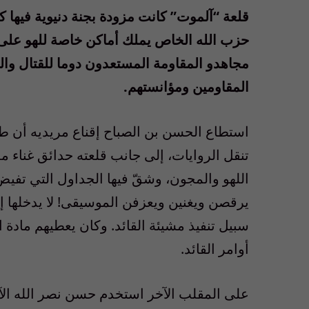
قلعة “آلموت” كانت مزودة بجنة دنيوية فيها 
حزب الله الخاص يملك أماكن خاصة للهو على ا
مجاهدو المقاومة المستعدون دوما للقتال وال
المقاومين ومؤانستهم.
استطاع الحسن بن الصباح إقناع مريديه أن طاع
تنقل الروايات، إلى جانب قلعته حدائق غناء م
اللهو والمجون، وشقّ فيها الجداول التي تفيض
يرقصن ويغنين ويعزفن الموسيقى! لا يدخلها إل
سبيل تنفيذ مشيئة القائد. وكان يعطيهم مادة 
أوامر القائد.
على المقلب الآخر استخدم حسن نصر الله الآي