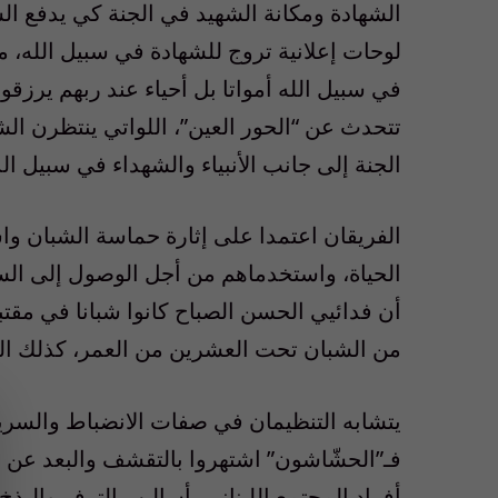
الشهادة ومكانة الشهيد في الجنة كي يدفع الشب
لوحات إعلانية تروج للشهادة في سبيل الله، مث
في سبيل الله أمواتا بل أحياء عند ربهم يرزقو
تتحدث عن “الحور العين”، اللواتي ينتظرن ال
الجنة إلى جانب الأنبياء والشهداء في سبيل ال
الفريقان اعتمدا على إثارة حماسة الشبان و
الحياة، واستخدماهم من أجل الوصول إلى السلط
أن فدائيي الحسن الصباح كانوا شبانا في مقت
من الشبان تحت العشرين من العمر، كذلك ال
يتشابه التنظيمان في صفات الانضباط والسرية 
فـ”الحشّاشون” اشتهروا بالتقشف والبعد عن الن
أفراد المجتمع اللبناني بأساليب الترف والبذخ