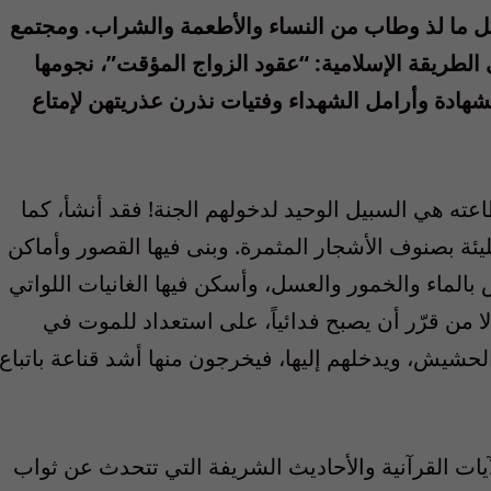
كل ما لذ وطاب من النساء والأطعمة والشراب. ومجتمع
لطريقة الإسلامية: “عقود الزواج المؤقت”، نجومها
شهادة وأرامل الشهداء وفتيات نذرن عذريتهن لإمتاع
ته هي السبيل الوحيد لدخولهم الجنة! فقد أنشأ، كما
ليئة بصنوف الأشجار المثمرة. وبنى فيها القصور وأماكن
 بالماء والخمور والعسل، وأسكن فيها الغانيات اللواتي
ا من قرّر أن يصبح فدائياً، على استعداد للموت في
الحشيش، ويدخلهم إليها، فيخرجون منها أشد قناعة باتباع
ات القرآنية والأحاديث الشريفة التي تتحدث عن ثواب