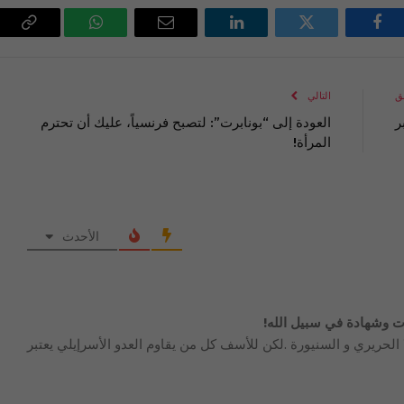
فيسبوك
تويتر
لينكدإن
البريد
واتساب
Copy
الإلكتروني
Link
ق
التالي
ر
العودة إلى “بونابرت”: لتصبح فرنسياً، عليك أن تحترم
المرأة!
الأحدث
ات وشهادة في سبيل الله!
الحريري و السنيورة .لكن للأسف كل من يقاوم العدو الأسرإيلي يعتبر