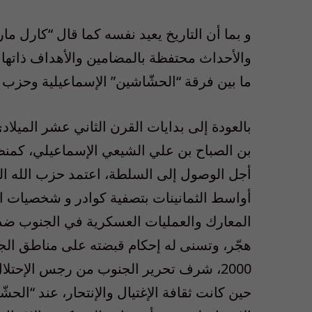
و بما أن التاريخ يعيد نفسه كما قال “كارل م
والأحداث محتفظة بالمضامين والأهداف ذاتها ل
ما بين فرقة “الحشّاشين” الإسماعيلية وحزب ا
بالعودة إلى بدايات القرن الثاني عشر الميل
بن الصباح بن علي الشيعي الإسماعيلي، كمنظ
أجل الوصول إلى السلطة، اعتمد حزب الله ال
أواسط الثمانينات بتصفية كوادر و شخصيات الق
المعارك والعمليات العسكرية في الجنوب ضد ال
هجّر، وتسنى له إحكام قبضته على مناطق الجنوب
2000، شرف تحرير الجنوب من رجس الإحتل
حين كانت ثقافة الإغتيال والإنتحار، عند “الحشّ