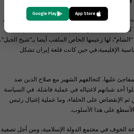
Google Play
App Store
ات، نجد أن المركز الرئيسي لـ”الحشاشين” الذي يتلقون
كما حزب الله التابع لمركزية “ولاية الفقيه” في إيران.
الشام”، لها زعيمها الخاص الملقب أيضا بـ”شيخ الجبل”.
ياسية الإقليمية،في حين كانت قلعة إيران تشكل
لمفاجئ عليها. كتحالفهم الشهير مع صلاح الدين ضد
لوا أحد شبانهم لاغتياله في عملية فاشلة. في السياسة
 ثم الإنقضاض على الحلفاء. وما عملية إغتيال رئيس
الأسطع على هذا الأسلوب.
عة الخوف في مجتمع الدولة الإسلامية، ومن أجل تصفية