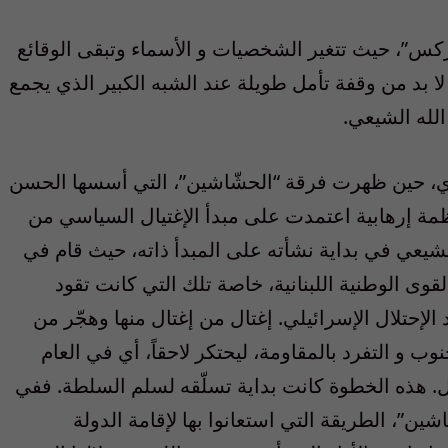
اركس”، حيث تتغير الشخصيات و الأسماء وتبقى الوقائع
ا بد من وقفة تأمل طويلة عند الشبه الكبير الذي يجمع
لله الشيعي.
ادي، حين ظهرت فرقة “الحشّاشين”، التي أسسها الحسن
مة إرهابية اعتمدت على مبدأ الإغتيال السياسي من
شيعي في بداية نشأته على المبدأ ذاته، حيث قام في
وى الوطنية اللبنانية، خاصة تلك التي كانت تقود
إحتلال الإسرائيلي. إغتال من إغتال منها وهجّر من
 و التفرد بالمقاومة، ليحتكر لاحقاً، أي في العام
ال. هذه الخطوة كانت بداية تسلّقه لسلم السلطة. ففي
اشين”، الطريقة التي استعانوا بها لإقامة الدولة