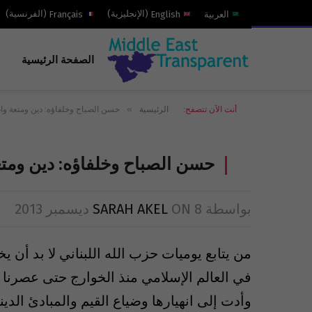
العربية
English
(
الإنجليزية
)
Français
(
الفرنسية
)
الصفحة الرئيسية
»
أنت الآن تتصفح:
الرئيسية
حسن الصباح وخلفاؤه: دين ومتعة واغ
حسن الصباح وخلفاؤه: دين ومتع
بواسطة
8 ديسمبر 2013
ON
SARAH AKEL
من يتابع يوميات حزب الله اللبناني لا بد أن ي
في العالم الإسلامي منذ الخوارج حتى عصرنا ا
وأدت إلى انهيارها وضياع القيم والمبادئ الدي