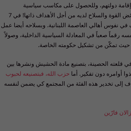
إقامة دولتهم، وللحصول على مكاسب سياسية
واقتصادية. “حزب الله” استخدم، من جهته، فائض القوة والسلاح لديه من أجل الأهداف ذاتها! في 7
 في نفوس أهالي العاصمة اللبنانية. وبسلاحه أيضا عمل
رقماً صعباً في المعادلة السياسية الداخلية، وصولاً
، حيث تمكّن من تشكيل حكومته الخاصة.
 قلعته الحصينة، بتصنيع مادة الحشيش ونشرها بين
ا أوامره دون تفكير. أما
حزب الله، فبتصنيعه لحبوب
 إلى تخدير هذه الفئة من المجتمع كي يضمن لنفسه
لان فارّين