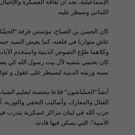
الإسماعيلية، نجد أن ثقافة العسكرة والإغتيال
اللبناني وسيطر عليه.
كان الحسن بن الصباح، مؤسس فرقة “الحشّاشين
عاش متواريا في قلعته، كما يعيش السيد حسن 
وكلاهما طوّع النصوص الدينية واستخدم الآيات 
كان يحتمي بنَسَبِه لآل بيت رسول الله كي يض
نسبه ورتبته الدينية ليسيطر على عقول و عو
أنشأ “الحشّاشون” قلاعا محصنة لتعليم الشب
القتال والمعارك، وأساليب التخفي والتورية. 
حزب الله في لبنان مراكز عسكرية يتدرب فيها
الأمنية”، التي يسكن فيها قادته.