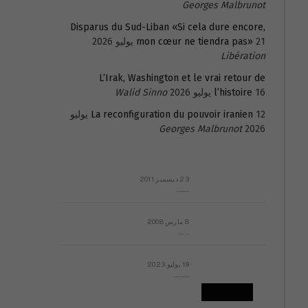
Georges Malbrunot
Disparus du Sud-Liban «Si cela dure encore,
21 يوليو 2026
mon cœur ne tiendra pas»
Libération
L’Irak, Washington et le vrai retour de
16 يوليو 2026
l’histoire
Walid Sinno
La reconfiguration du pouvoir iranien
12 يوليو
Georges Malbrunot
2026
23 ديسمبر 2011
عائلة المهندس طارق الربعة: أين دولة القانون والموسسات؟
8 مارس 2008
رسالة مفتوحة لقداسة البابا شنوده الثالث
19 يوليو 2023
إشكاليات التقويم الهجري، وهل يجدي هذا التقويم أيُ نفع؟