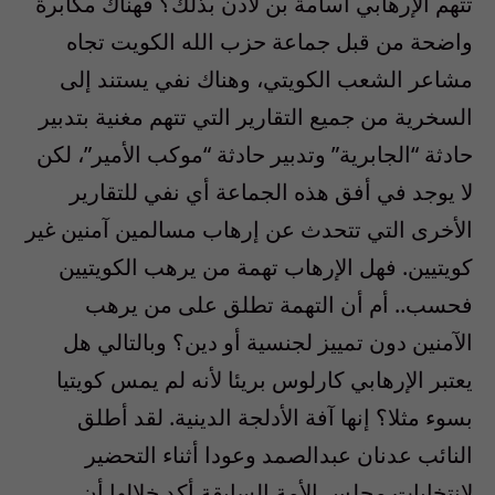
تتهم الإرهابي أسامة بن لادن بذلك؟ فهناك مكابرة
واضحة من قبل جماعة حزب الله الكويت تجاه
مشاعر الشعب الكويتي، وهناك نفي يستند إلى
السخرية من جميع التقارير التي تتهم مغنية بتدبير
حادثة “الجابرية” وتدبير حادثة “موكب الأمير”، لكن
لا يوجد في أفق هذه الجماعة أي نفي للتقارير
الأخرى التي تتحدث عن إرهاب مسالمين آمنين غير
كويتيين. فهل الإرهاب تهمة من يرهب الكويتيين
فحسب.. أم أن التهمة تطلق على من يرهب
الآمنين دون تمييز لجنسية أو دين؟ وبالتالي هل
يعتبر الإرهابي كارلوس بريئا لأنه لم يمس كويتيا
بسوء مثلا؟ إنها آفة الأدلجة الدينية. لقد أطلق
النائب عدنان عبدالصمد وعودا أثناء التحضير
لانتخابات مجلس الأمة السابقة أكد خلالها أن