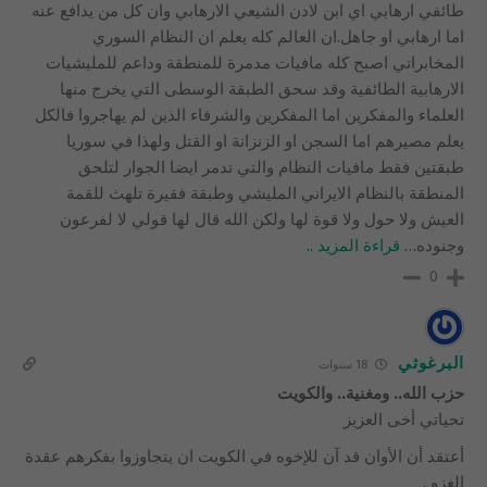
طائفي ارهابي اي ابن لادن الشيعي الارهابي وان كل من يدافع عنه
اما ارهابي او جاهل.ان العالم كله يعلم ان النظام السوري
المخابراتي اصبح كله مافيات مدمرة للمنطقة وداعم للمليشيات
الارهابية الطائفية وقد سحق الطبقة الوسطى التي يخرج منها
العلماء والمفكرين اما المفكرين والشرفاء الذين لم يهاجروا فالكل
يعلم مصيرهم اما السجن او الزنزانة او القتل ولهذا في سوريا
طبقتين فقط مافيات النظام والتي تدمر ايضا الجوار لتلحق
المنطقة بالنظام الايراني المليشي وطبقة فقيرة تلهث للقمة
العيش ولا حول ولا قوة لها ولكن الله قال لها قولي لا لفرعون
وجنوده
…
قراءة المزيد ..
0
البرغوثي
18 سنوات
حزب الله.. ومغنية.. والكويت
تحياتي أخى العزيز
أعتقد أن الأوان قد آن للإخوه في الكويت ان يتجاوزوا بفكرهم عقدة
الغزو .