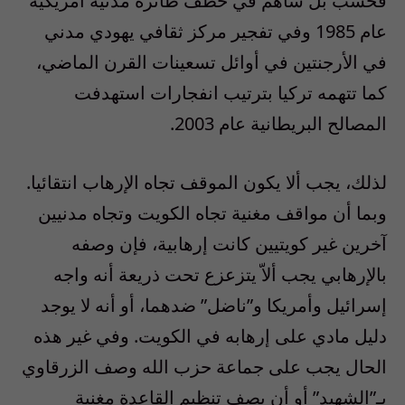
فحسب بل ساهم في خطف طائرة مدنية أمريكية
عام 1985 وفي تفجير مركز ثقافي يهودي مدني
في الأرجنتين في أوائل تسعينات القرن الماضي،
كما تتهمه تركيا بترتيب انفجارات استهدفت
المصالح البريطانية عام 2003.
لذلك، يجب ألا يكون الموقف تجاه الإرهاب انتقائيا.
وبما أن مواقف مغنية تجاه الكويت وتجاه مدنيين
آخرين غير كويتيين كانت إرهابية، فإن وصفه
بالإرهابي يجب ألاّ يتزعزع تحت ذريعة أنه واجه
إسرائيل وأمريكا و”ناضل” ضدهما، أو أنه لا يوجد
دليل مادي على إرهابه في الكويت. وفي غير هذه
الحال يجب على جماعة حزب الله وصف الزرقاوي
بـ”الشهيد” أو أن يصف تنظيم القاعدة مغنية