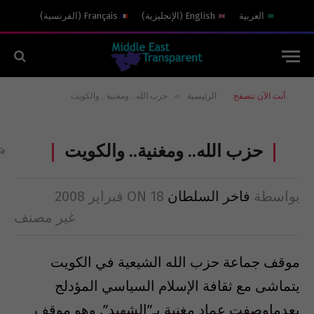
العربية
English
(
الإنجليزية
)
Français
(
الفرنسية
)
»
أنت الآن تتصفح:
الرئيسية
حزب الله.. ومغنية.. والكويت
حزب الله.. ومغنية.. والكويت
بواسطة
فاخر السلطان
18 فبراير 2008
ON
غير مصنف
موقف جماعة حزب الله الشيعية في الكويت
يتماشى مع ثقافة الإسلام السياسي المؤدلج
بعدماوصفت عماد مغنية بـ”الشهيد”. وهو موقف