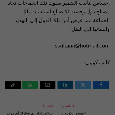
إحساس بتأنيب الضمير سلوك تلك الجماعات تجاه
مصالح دول رفضت الانصياع لسياسات تلك
الجماعة مما عرض أمن تلك الدول إلى التهديد
وإنسانها إلى القتل.
ssultann@hotmail.com
كاتب كويتي
فيسبوك
تويتر
لينكدإن
البريد
واتساب
Copy
الإلكتروني
Link
السابق
التالي
العقيدة الكونية 6
جنبلاط: لماذا لم يشارك أي موفد