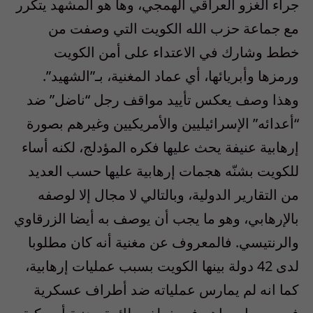
جراء الغزو العراقي الهمجي، وها هو المشهد يتكرر
مع جماعة حزب الله الكويت التي وصفت من
خطط وشارك في الاعتداء على أمن الكويت
ورمزها وأبريائها، أي عماد المغنية، بـ”الشهيد”.
وهذا وصف يعكس تأييد مواقف رجل “ناضل” ضد
“أعدائه” الإسرائيليين والأمريكيين وغيرهم بصورة
إرهابية عنيفة يحث عليها فكره المؤدلج، لكنه أساء
للكويت بشنّه هجمات إرهابية عليها حسب العديد
من التقارير الدولية، وبالتالي لا مجال إلا لوصفه
بالإرهابي، وهو ما يجب أن يوصف به أيضا الزرقاوي
والرنتيسي. فالمعروف عن مغنية أنه كان مطلوبا
لدى 42 دولة بينها الكويت بسبب عمليات إرهابية،
كما انه لم يمارس عملياته ضد أطراف عسكرية