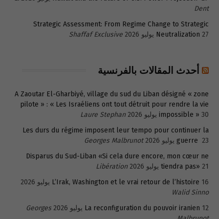
Dent
Strategic Assessment: From Regime Change to Strategic
27 يوليو 2026
Neutralization
Shaffaf Exclusive
أحدث المقالات بالفرنسية
A Zaoutar El-Gharbiyé, village du sud du Liban désigné « zone
pilote » : « Les Israéliens ont tout détruit pour rendre la vie
30 يوليو 2026
impossible »
Laure Stephan
Les durs du régime imposent leur tempo pour continuer la
23 يوليو 2026
guerre
Georges Malbrunot
Disparus du Sud-Liban «Si cela dure encore, mon cœur ne
21 يوليو 2026
tiendra pas»
Libération
16 يوليو 2026
L’Irak, Washington et le vrai retour de l’histoire
Walid Sinno
12 يوليو 2026
La reconfiguration du pouvoir iranien
Georges
Malbrunot