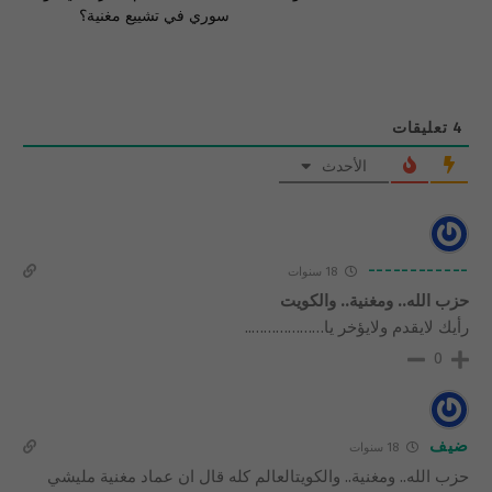
سوري في تشييع مغنية؟
4
تعليقات
الأحدث
------------
18 سنوات
حزب الله.. ومغنية.. والكويت
رأيك لايقدم ولايؤخر يا………………..
0
ضيف
18 سنوات
حزب الله.. ومغنية.. والكويتالعالم كله قال ان عماد مغنية مليشي