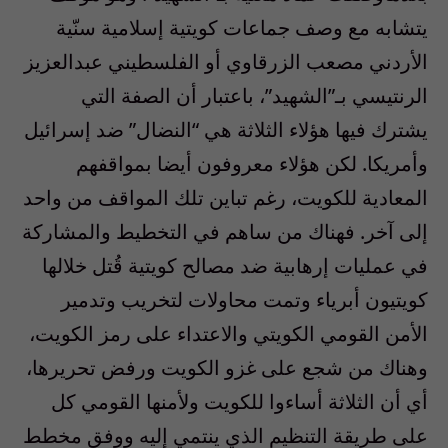
يتشابه مع وصف جماعات كويتية إسلامية سنّية
الأردني مصعب الزرقاوي أو الفلسطيني عبدالعزيز
الرنتيسي بـ”الشهيد”، باعتبار أن الصفة التي
يشترك فيها هؤلاء الثلاثة هي “النضال” ضد إسرائيل
وأمريكا. لكن هؤلاء معروفون أيضا بمواقفهم
المعادية للكويت، رغم تباين تلك المواقف من واحد
إلى آخر. فهناك من ساهم في التخطيط والمشاركة
في عمليات إرهابية ضد مصالح كويتية قُتل خلالها
كويتيون أبرياء وتمت محاولات لتخريب وتدمير
الأمن القومي الكويتي والاعتداء على رمز الكويت،
وهناك من شجع على غزو الكويت ورفض تحريرها،
أي أن الثلاثة أساءوا للكويت ولأمنها القومي كل
على طريقة التنظيم الذي ينتمي إليه ووفق مخطط