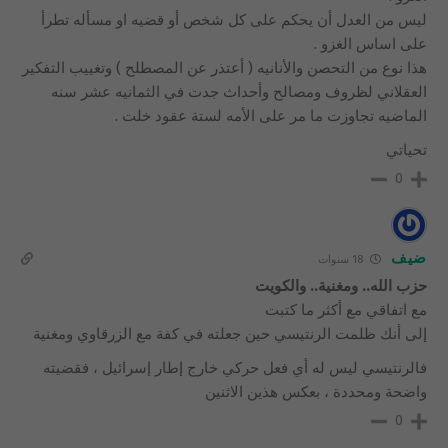
ليس من العدل أن يحكم على كل شخص أو قضيه او مسأله تطرأ
على اساس الغزو .
هذا نوع من التحصن والأنانيه ( أعتذر عن المصطلح ) وتغييب التفكير
العقلاني لظروف ومصالح وأحداث جدت في الثمانيه عشر سنه
الماضيه تجاوزت ما مر على الأمه لستة عقود خلت .
تحياتي
0
ضيف
18 سنوات
حزب الله.. ومغنية.. والكويت
مع اتفاقي مع أكثر ما كتبت
إلى أنك ظلمت الرنتيسي حين جعلته في كفة مع الزرقاوي ومغنية
فالرنتيسي ليس له أي فعل حركي خارج إطار إسرائيل ، فقضيته
واضحة ومحددة ، بعكس هذين الاثنين
0