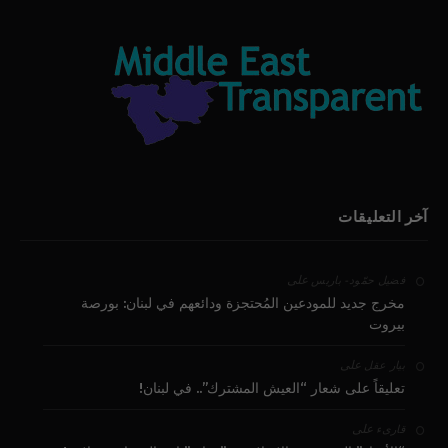
آخر التعليقات
على
فضيل حمّود - باريس
مخرج جديد للمودعين المُحتجزة ودائعهم في لبنان: بورصة
بيروت
على
بيار عقل
تعليقاً على شعار “العيش المشترك”.. في لبنان!
على
قارىء