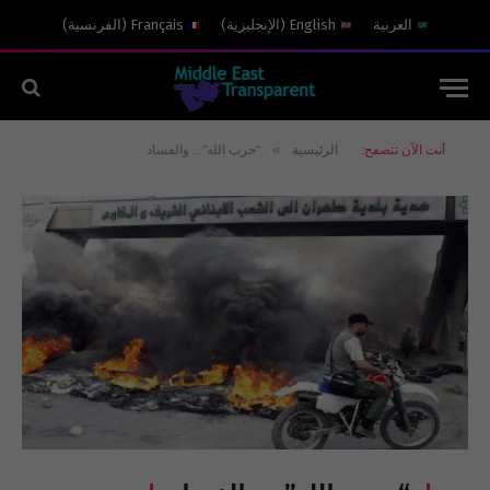
العربية
English
(
الإنجليزية
)
Français
(
الفرنسية
)
»
أنت الآن تتصفح:
الرئيسية
“حزب الله”… والفساد