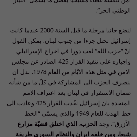
الوطني الحر”.
لنضع جانبا مرحلة ما قبل السنة 2000 عندما كانت
إسرائيل تحتل جزءا من جنوب لبنان. يمكن القول
انّ “حزب الله” لعب دورا في اخراج الإسرائيلي
واجباره على تنفيذ القرار 425 الصادر عن مجلس
الامن في مثل هذه الايّام من العام 1978. بدل ان
ينصرف الحزب الى المشاركة في كلّ ما من شأنه
ضمان الاستقرار في لبنان بعد اعتراف الامم
المتحدة بان إسرائيل نفّذت القرار 425 وعادت الى
خط الهدنة للعام 1949 والذي يسمّى “الخط
الأزرق”، وجد
الحزب، الذي اختلق قضيّة مزارع
شبعا، ومن خلفه ايران والنظام السوري طريقة