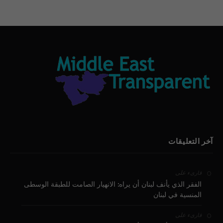
آخر التعليقات
على
قارىء
الفقر الذي يأنف لبنان أن يراه: الانهيار الصامت للطبقة الوسطى
المنسية في لبنان
على
قارىء