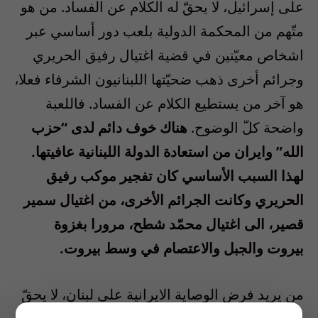
على إسرائيل، لا يحقّ له الكلام عن الفساد. من هو
متّهم من المحكمة الدولية بلعب دور أساسي عبر
اشخاص معيّنين في قضية اغتيال رفيق الحريري
وجرائم أخرى ذهب ضحيّتها اللبنانيون الشرفاء فعلا،
هو آخر من يستطيع الكلام عن الفساد. فاللعبة
واضحة كلّ الوضوح.
هناك خوف دائم لدى “حزب
الله” وايران من استعادة الدولة اللبنانية عافيتها.
لهذا السبب الأساسي كان تفجير موكب رفيق
الحريري وكانت الجرائم الأخرى، من اغتيال سمير
قصير، الى اغتيال محمّد شطح، مرورا بغزوة
بيروت والجبل والاعتصام في وسط بيروت.
من يريد فرض الوصاية الايرانية على لبنان، لا يحقّ