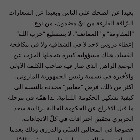
بعيدا عن الضحك على الناس وبعيدا عن الشعارات
البرّاقة الفارغة من ايّ مضمون، من نوع
“المقاومة” و “الممانعة”، لا يستطيع “حزب الله”
إعطاء دروس لاحد لا في الشفافية ولا في مكافحة
الفساد. هناك مسؤولية كبيرة يتحملها الحزب عن
الوضع الراهن الذي صار فيه صاحب الكلمة الاولى
والأخيرة في تسمية رئيس الجمهورية الماروني.
اكثر من ذلك، فرض “معايير” محددة بالنسبة الى
كيفية تشكيل الحكومة اللبنانية. بدا همّه في مرحلة
ما قبل الافراج عن الحكومة الحالية برئاسة سعد
الحريري تحقيق اختراقات في كلّ الاتجاهات،
خصوصا في المجالين السنّي والدرزي وذلك بعدما
امّن لنفسه غطاء مسيحيا بفضل ما يسمّى “التيّار