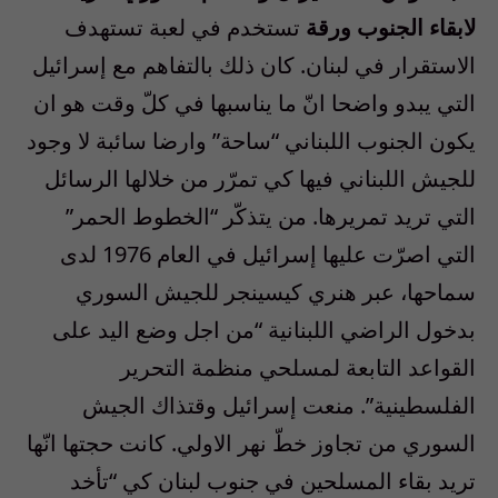
لابقاء الجنوب ورقة
تستخدم في لعبة تستهدف
الاستقرار في لبنان. كان ذلك بالتفاهم مع إسرائيل
التي يبدو واضحا انّ ما يناسبها في كلّ وقت هو ان
يكون الجنوب اللبناني “ساحة” وارضا سائبة لا وجود
للجيش اللبناني فيها كي تمرّر من خلالها الرسائل
التي تريد تمريرها. من يتذكّر “الخطوط الحمر”
التي اصرّت عليها إسرائيل في العام 1976 لدى
سماحها، عبر هنري كيسينجر للجيش السوري
بدخول الراضي اللبنانية “من اجل وضع اليد على
القواعد التابعة لمسلحي منظمة التحرير
الفلسطينية”. منعت إسرائيل وقتذاك الجيش
السوري من تجاوز خطّ نهر الاولي. كانت حجتها انّها
تريد بقاء المسلحين في جنوب لبنان كي “تأخد