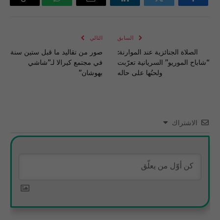
فيسبوك
تويتر
لينكدإن
البريد
واتساب
Copy
الإلكتروني
Link
السابق
التالي
الصلاة الجنائزية عند الموارنة:
صور من تقاليد ما قبل ستين سنة
“شاباح الموريو” السريانية تعرّبت
في مجتمع كيرالا لـ”شاشي
ولحنُها على حاله
بهوشان”
الاشتراك