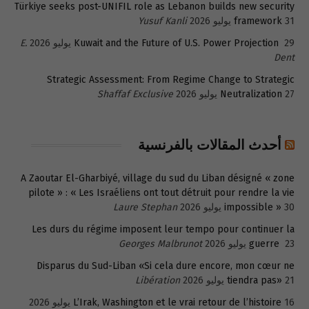
Türkiye seeks post-UNIFIL role as Lebanon builds new security
31 يوليو 2026
framework
Yusuf Kanli
29 يوليو 2026
Kuwait and the Future of U.S. Power Projection
E.
Dent
Strategic Assessment: From Regime Change to Strategic
27 يوليو 2026
Neutralization
Shaffaf Exclusive
أحدث المقالات بالفرنسية
A Zaoutar El-Gharbiyé, village du sud du Liban désigné « zone
pilote » : « Les Israéliens ont tout détruit pour rendre la vie
30 يوليو 2026
impossible »
Laure Stephan
Les durs du régime imposent leur tempo pour continuer la
23 يوليو 2026
guerre
Georges Malbrunot
Disparus du Sud-Liban «Si cela dure encore, mon cœur ne
21 يوليو 2026
tiendra pas»
Libération
16 يوليو 2026
L’Irak, Washington et le vrai retour de l’histoire