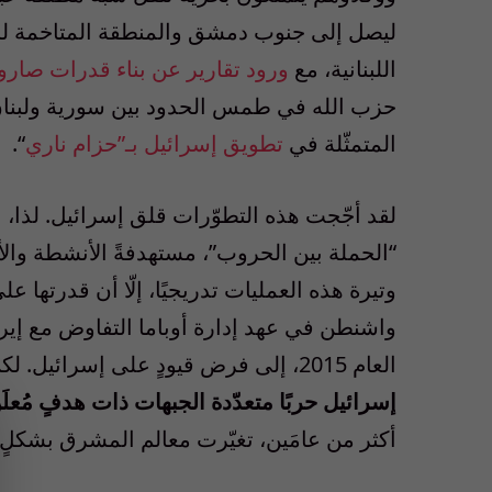
ليصل إلى جنوب دمشق والمنطقة المتاخمة لحدو
اللبنانية، مع
ورود تقارير عن بناء قدرات صارو
حزب الله في طمس الحدود بين سورية ولبنان 
المتمثّلة في
تطويق إسرائيل بـ”حزام ناري
“.
لقد أجّجت هذه التطوّرات قلق إسرائيل. لذا،
ن
“الحملة بين الحروب”، مستهدفةً الأنشطة وال
وتيرة هذه العمليات تدريجيًا، إلّا أن قدرتها 
واشنطن في عهد إدارة أوباما التفاوض مع إير
العام 2015، إلى فرض قيودٍ على إسرائيل. لكن
إسرائيل حربًا متعدّدة الجبهات ذات هدفٍ مُعل
أكثر من عامَين، تغيّرت معالم المشرق بشكلٍ ك