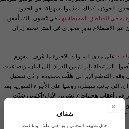
د الجولان. كذلك، تقدّموا بسهولة نحو الحدود
خية في المناطق المحيطة بها
. في غضون ذلك، أمعن
عبر الاضطلاع بدورٍ محوري في استراتيجية إيران
فّذت
على مدى السنوات الأخيرة ما عُرف بمفهوم
أصول المرتبطة بإيران من العراق إلى لبنان. وتصاعدت
على وقف التوسّع الإيراني ظلّت محدودة. وأدّى تفضيل
ان، إلى جانب سيطرة روسيا على الأجواء السورية بعد
في أعقاب هجمات 7 تشرين الأول/أكتوبر، شنّت
َن هو
إعادة تشكيل صورة جديدة للشرق الأوسط
. وبعد
×
شفاف
بير، وانهار محور المقاومة الموالي لإيران.
حمّل تطبيقنا المجاني وابقَ على اطّلاع أينما كنت.