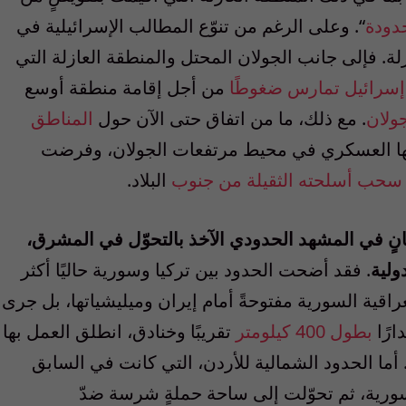
حدودة
“. وعلى الرغم من تنوّع المطالب الإسرائيلية في
ة. فإلى جانب الجولان المحتل والمنطقة العازلة التي
إسرائيل تمارس ضغوطًا
من أجل إقامة منطقة أوسع
جولان
. مع ذلك، ما من اتفاق حتى الآن حول
المناطق
ها العسكري في محيط مرتفعات الجولان، وفرضت
سحب أسلحته الثقيلة من جنوب
البلاد.
انٍ في المشهد الحدودي الآخذ بالتحوّل في المشرق،
ولية
. فقد أضحت الحدود بين تركيا وسورية حاليًا أكثر
اقية السورية مفتوحةً أمام إيران وميليشياتها، بل جرى
ارًا
بطول 400 كيلومتر
تقريبًا وخنادق، انطلق العمل بها
 سورية. أما الحدود الشمالية للأردن، التي كانت في السابق
 سورية، ثم تحوّلت إلى ساحة حملةٍ شرسة ضدّ