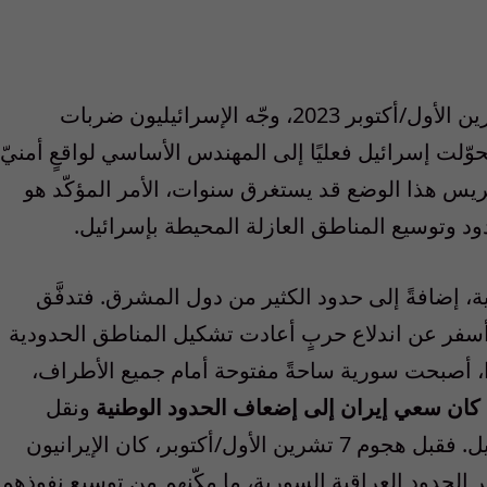
خلال السنة التي تلت هجوم حماس في 7 تشرين الأول/أكتوبر 2023، وجّه الإسرائيليون ضربات
وّلت إسرائيل فعليًا إلى المهندس الأساسي لواقعٍ أمنيّ
ريس هذا الوضع قد يستغرق سنوات، الأمر المؤكّد هو
دود وتوسيع المناطق العازلة المحيطة بإسرائيل.
ية، إضافةً إلى حدود الكثير من دول المشرق. فتدفَّق
 أسفر عن اندلاع حربٍ أعادت تشكيل المناطق الحدودية
، أصبحت سورية ساحةً مفتوحة أمام جميع الأطراف،
 كان سعي إيران إلى إضعاف الحدود الوطنية
ونقل
عملياتها إلى مناطق أقرب جغرافيًا من إسرائيل. فقبل هجوم 7 تشرين الأول/أكتوبر، كان الإيرانيون
ر الحدود العراقية السورية، ما مكّنهم من توسيع نفوذهم