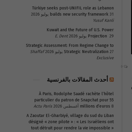
Türkiye seeks post-UNIFIL role as Lebanon
31 يوليو 2026
builds new security framework
Yusuf Kanli
Kuwait and the Future of U.S. Power
29 يوليو 2026
Projection
E. Dent
Strategic Assessment: From Regime Change to
27 يوليو 2026
Strategic Neutralization
Shaffaf
Exclusive
0
أحدث المقالات بالفرنسية
À Paris, Rodolphe Saadé rachète l’hôtel
particulier du patron de Snapchat pour 55
8 أغسطس 2026
millions d’euros
Actu Paris
A Zaoutar El-Gharbiyé, village du sud du Liban
désigné « zone pilote » : « Les Israéliens ont
tout détruit pour rendre la vie impossible »