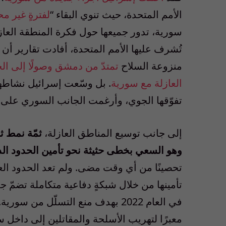
الأمم المتحدة، حيث تنوي البقاء “
لفترةٍ غير م
سورية، تدور جميعها حول فكرة المنطقة العازل
تُشرف عليها الأمم المتحدة، أفادت تقارير أن
منزوعة السلاح
تمتدّ من دمشق وصولًا إلى ال
العازلة مع سورية
. بل وسّعت إسرائيل نشاط
تفوّقها الجوي، وأرغمت الجانب السوري على
إلى جانب توسيع المناطق العازلة،
ثمّة نمط ث
وهو السعي بخطى حثيثة نحو تأمين الحدود الد
تحصينًا من أي وقت مضى. ولم تعد الحدود العر
تأمينها من خلال شبكةٍ دفاعية متكاملة تضمّ جد
في العام 2022 بهدف منع التسلّل من
معبرًا لتهريب الأسلحة والمقاتلين إلى داخل