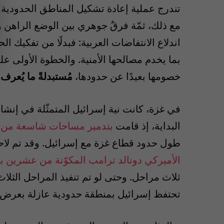
تندرج عملية إعادة تشكيل المناطق الحدودية 
مع ذلك، ثمّة فرقٌ جوهري بين الوضع الراهن 
اندلاع الانتفاضات العربية: فبدلًا من تفكيك 
بما يخدم مصالحها الأمنية. والخطوة الأولى ع
خصومها بعيدًا عن حدودها،
مُستبدلةً ما يُعرف 
في غزة، كانت نية إسرائيل المتمثّلة في إنش
البداية، إذ قامت
بتدمير مساحات شاسعة من 
طول حدود قطاع غزة مع إسرائيل. وقد تم لاحقًا
الأميركي دونالد ترامب المكوّنة من عشرين بند
ثلاث مراحل. وحتى لو تم تنفيذ المراحل الثلاث 
تحتفظ إسرائيل بمنطقة حدودية عازلة بعرض ن