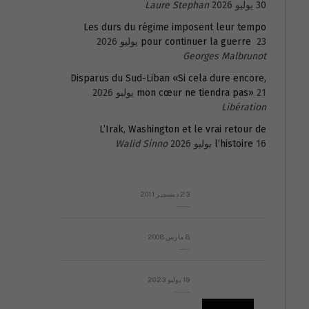
30 يوليو 2026
Laure Stephan
Les durs du régime imposent leur tempo
23 يوليو 2026
pour continuer la guerre
Georges Malbrunot
Disparus du Sud-Liban «Si cela dure encore,
21 يوليو 2026
mon cœur ne tiendra pas»
Libération
L’Irak, Washington et le vrai retour de
16 يوليو 2026
l’histoire
Walid Sinno
23 ديسمبر 2011
عائلة المهندس طارق الربعة: أين دولة القانون والموسسات؟
8 مارس 2008
رسالة مفتوحة لقداسة البابا شنوده الثالث
19 يوليو 2023
إشكاليات التقويم الهجري، وهل يجدي هذا التقويم أيُ نفع؟