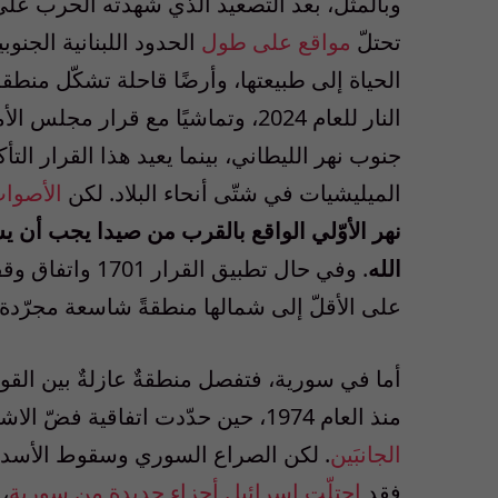
تحتلّ
مواقع على طول
الحدود اللبنانية الجنوبية
الحياة إلى طبيعتها، وأرضًا قاحلة تشكّل منطق
الميليشيات في شتّى أنحاء البلاد. لكن
الأصوات
نهر الأوّلي الواقع بالقرب من صيدا يجب أن يشك
الله
على الأقلّ إلى شمالها منطقةً شاسعة مجرّدة
أما في سورية، فتفصل منطقةٌ عازلةٌ بين القو
منذ العام 1974، حين حدّدت اتفاقية فضّ الاشتباك أيضًا
الجانبَين
. لكن الصراع السوري وسقوط الأسد قلب
فقد
احتلّت إسرائيل أجزاء جديدة من سورية
،