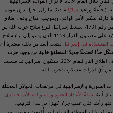
وبالمثل، بعد التصعيد الذي شهدته الحرب على لبنان خلال العام 2024، لا تزال القوات الإسرائيلية
، مُخلِّفةً وراءها
دمارًا
شديدًا ما زال يحول دون عودة
ةً عازلة بحكم الأمر الواقع. وبموجب اتفاق وقف إطلاق
النار للعام 2024، وتماشيًا مع قرار مجلس الأمن رقم 1701، تضغط إسرائيل لنزع سلاح حزب الله من
جنوب نهر الليطاني، بينما يعيد هذا القرار التأكيد على مضمون القرار 1559 الذي يدعو إلى نزع سلاح
 المتشدّدة في إسرائيل
ذهبت أبعد من ذلك، معتبرةً أن
ّل حدًّا مُحتملًا جديدًا لمنطقةٍ خالية من وجود حزب
. وفي حال تطبيق القرار 1701 واتفاق وقف إطلاق النار للعام 2024، ستكون إسرائيل قد ضمنت
 من أيّ قدرات عسكرية لحزب الله.
ات السورية والإسرائيلية في مرتفعات الجولان المحتلّة
سقفًا لأعداد الجنود ومستويات الأسلحة لدى
ا رأسًا على عقب جزءًا كبيرًا من هذا الترتيب.
 بما في ذلك المنطقة العازلة التي أُقيمت بتفويضٍ من