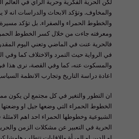
لكن الحرية الفكرية وحرية الرأي في العالم ا
والمخاوف. وتؤكد الابحاث والدراسات انه لا يو
والخطوط الحمراء والصفراء. بل تؤكد مسيرة ا
ومعرفته جاءت من خلال كسر الخطوط الحمراء ل
فالحرية عنت في الماضي وتعني اليوم المقدر
في الرواية حيث التمرد والاختلاف كما وفي ا
والمسكوت عنه، كما وفي القصة، نرى هذا في ا
اعادة دراسة التاريخ وتجارب الانظمة السياسية
ان التطور والتغير في كل مجتمع لن يكون ممكن
الخطوط الحمراء التي وضعها جيل او وضعتها 
الشيوعية وخطوطها الحمراء احد اهم الامثلة ف
الحرية في التعبير عن مشكلات الزمن والحرية 
او الدين او المرأة والاقليات تتطلب هامشا كب