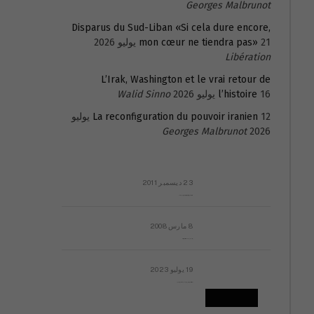
Georges Malbrunot
Disparus du Sud-Liban «Si cela dure encore,
21 يوليو 2026
mon cœur ne tiendra pas»
Libération
L’Irak, Washington et le vrai retour de
16 يوليو 2026
l’histoire
Walid Sinno
La reconfiguration du pouvoir iranien
12 يوليو
Georges Malbrunot
2026
23 ديسمبر 2011
عائلة المهندس طارق الربعة: أين دولة القانون والموسسات؟
8 مارس 2008
رسالة مفتوحة لقداسة البابا شنوده الثالث
19 يوليو 2023
إشكاليات التقويم الهجري، وهل يجدي هذا التقويم أيُ نفع؟