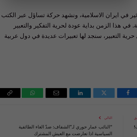
ثير في ايران الاسلامية، ونشهد حركة تساؤل عبر الكتب
في هذا الزمن بداية عودة لحرية التفكير والتعبير
حرية التعبير، سنجد لها تعبيرات عديدة في دول عربية
فيسبوك
تويتر
لينكدإن
البريد
واتساب
Copy
الإلكتروني
Link
ق
التالي
!
“النائب عمار حوري لـ”الشفاف: ضدّ الغاء الطائفية
السياسية اذا تعارضت مع العيش المشترك