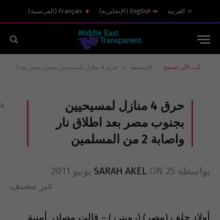
العربية
English
(
الإنجليزية
)
Français
(
الفرنسية
)
»
أنت الآن تتصفح:
الرئيسية
حرق 4 منازل لمسيحيين بجنوب مصر بعد اطلاق نار واصابة 2 من المسلمين
حرق 4 منازل لمسيحيين
بجنوب مصر بعد اطلاق نار
واصابة 2 من المسلمين
بواسطة
25 يونيو 2011
ON
SARAH AKEL
غير مصنف
أولاد خلف (مصر) (رويترز) – قالت مصادر أمنية