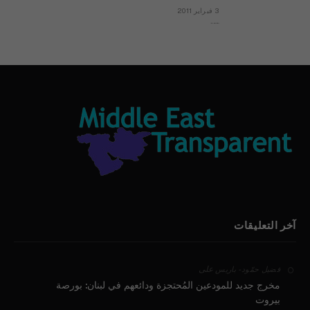
3 فبراير 2011
بيان الأقباط وحتمية التغيير ودعوة للتوقيع
آخر التعليقات
على
فضيل حمّود - باريس
مخرج جديد للمودعين المُحتجزة ودائعهم في لبنان: بورصة
بيروت