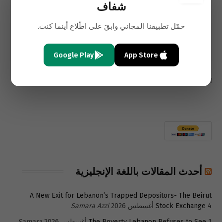
الإلكتروني
Link
شفاف
السابق
التالي
حمّل تطبيقنا المجاني وابقَ على اطّلاع أينما كنت.
أحرار سوريا في سجن “درعا”
مدير الإستخبارات العسكرية
يعلنون إضراباً عن الطعام
الإسرائيلية: “أوقفوا ضغوطكم
على الأسد”!
Google Play
App Store
التعليقات مغلقة.
أحدث المقالات باللغة الإنجليزية
A New Exit for Lebanon’s Trapped Depositors- The Beirut
4 أغسطس 2026
Stock Exchange
Samara Azzi
1 أغسطس 2026
The Poverty Lebanon Refuses to See
Samara