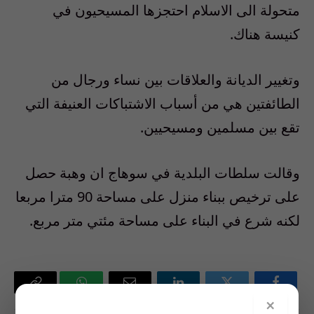
متحولة الى الاسلام احتجزها المسيحيون في
كنيسة هناك.
وتغيير الديانة والعلاقات بين نساء ورجال من
الطائفتين هي من أسباب الاشتباكات العنيفة التي
تقع بين مسلمين ومسيحيين.
وقالت سلطات البلدية في سوهاج ان وهبة حصل
على ترخيص ببناء منزل على مساحة 90 مترا مربعا
لكنه شرع في البناء على مساحة مئتي متر مربع.
فيسبوك
تويتر
لينكدإن
البريد
واتساب
Copy
×