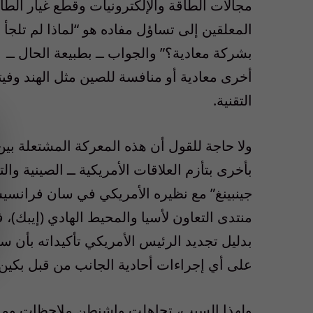
مجالات الطاقة والإلكترونيات وقطع غيار الطا
المعلقين إلى تساؤل مفاده هو
“
لماذا لم تلج
بشركة معادية؟
”
والجواب ــ بطبيعة الحال ــ
أخرى معادية أو منافسة للصين مثل الهند وفيتن
التقنية
.
ولا حاجة للقول أن هذه المعركة المشتعلة بين
بأخرى بتأزم العلاقات الأمريكية ــ الصينية وا
جينبينغ
”
مع نظيره الأمريكي في سان فرانسي
منتدى التعاون لأسيا والمحيط الهادي
(
إيبك
)
، 
بدليل تجديد الرئيس الأمريكي تأكيداته بأن س
على أي إجراءات أحادية الجانب من قبل بكين 
ولهذا السبب، تجاهلت واشنطن ملاحظات ومناش