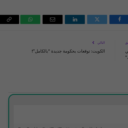
فيسبوك
تويتر
لينكدإن
البريد
واتساب
Copy
الإلكتروني
Link
ق
التالي
راحي
الكويت: توقعات بحكومة جديدة “بالكامل”!
”