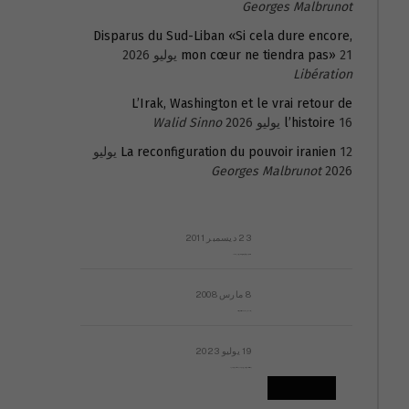
Georges Malbrunot
Disparus du Sud-Liban «Si cela dure encore,
21 يوليو 2026
mon cœur ne tiendra pas»
Libération
L’Irak, Washington et le vrai retour de
16 يوليو 2026
l’histoire
Walid Sinno
La reconfiguration du pouvoir iranien
12 يوليو
Georges Malbrunot
2026
23 ديسمبر 2011
عائلة المهندس طارق الربعة: أين دولة القانون والموسسات؟
8 مارس 2008
رسالة مفتوحة لقداسة البابا شنوده الثالث
19 يوليو 2023
إشكاليات التقويم الهجري، وهل يجدي هذا التقويم أيُ نفع؟