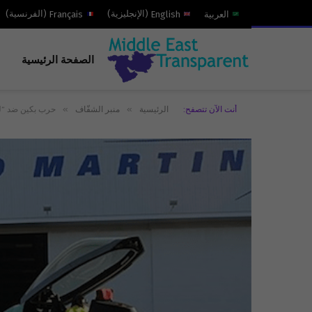
العربية
English
(
الإنجليزية
)
Français
(
الفرنسية
)
الصفحة الرئيسية
»
»
أنت الآن تتصفح:
الرئيسية
منبر الشفّاف
حرب بكين ضد “لو