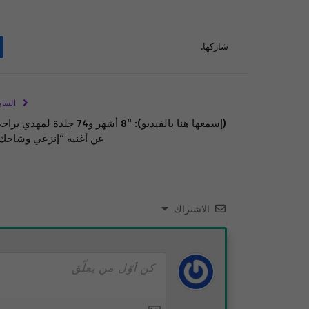
شاركها.
الساب
(إسمعها هنا بالفيديو): “8 أشهر و74 جلدة لمهدي ي
عن أغنية “إنزعي وشاحك
الاشتراك