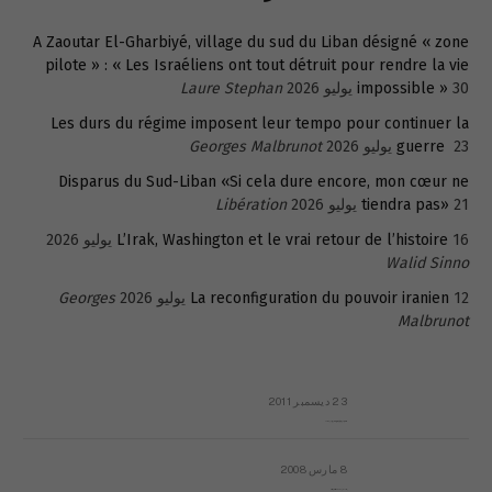
A Zaoutar El-Gharbiyé, village du sud du Liban désigné « zone
pilote » : « Les Israéliens ont tout détruit pour rendre la vie
30 يوليو 2026
impossible »
Laure Stephan
Les durs du régime imposent leur tempo pour continuer la
23 يوليو 2026
guerre
Georges Malbrunot
Disparus du Sud-Liban «Si cela dure encore, mon cœur ne
21 يوليو 2026
tiendra pas»
Libération
16 يوليو 2026
L’Irak, Washington et le vrai retour de l’histoire
Walid Sinno
12 يوليو 2026
La reconfiguration du pouvoir iranien
Georges
Malbrunot
23 ديسمبر 2011
عائلة المهندس طارق الربعة: أين دولة القانون والموسسات؟
8 مارس 2008
رسالة مفتوحة لقداسة البابا شنوده الثالث