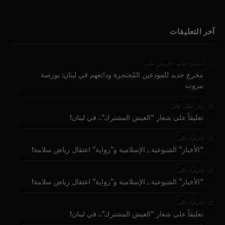
آخر التعليقات
على
فضيل حمّود - باريس
مخرج جديد للمودعين المُحتجزة ودائعهم في لبنان: بورصة
بيروت
على
بيار عقل
تعليقاً على شعار “العيش المشترك”.. في لبنان!
على
قارىء
“الأخبار” الشيوعية ـ الإسلامية و”رواية” اعتقال رياض سلامة!
على
قارىء
“الأخبار” الشيوعية ـ الإسلامية و”رواية” اعتقال رياض سلامة!
على
قارىء
تعليقاً على شعار “العيش المشترك”.. في لبنان!