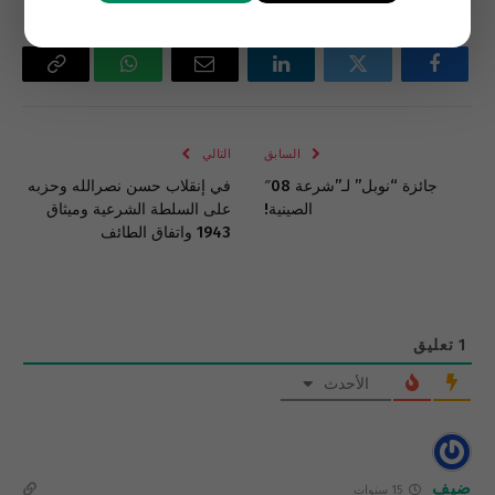
فيسبوك
تويتر
لينكدإن
البريد
واتساب
Copy
الإلكتروني
Link
السابق
التالي
جائزة “نوبل” لـ”شرعة 08″
في إنقلاب حسن نصرالله وحزبه
الصينية!
على السلطة الشرعية وميثاق
1943 واتفاق الطائف
1
تعليق
الأحدث
ضيف
15 سنوات