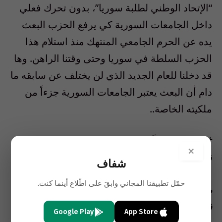
“الإتحاد الوطني لطلبة سوريا”، بدون تحرك فعلي
داخل الجامعات السورية كي يرفع الحزب البعث
يده عن الحرم الجامعي المنتهك منذ استلام هذا
الحزب السلطة في سوريا وحتى وقتنا الراهن. وها
قد دخلنا للعام الجديد الذي لن يختلف عن سابقه ما
دام أن البعث يعتبر الجامعات السورية جزءاً من
ملكيته الخاصة..
*مفصول سابقاً من جامعة دمشق بتهمة المشاركة
×
في أعمال ذات طابع سياسي
شفاف
حمّل تطبيقنا المجاني وابقَ على اطّلاع أينما كنت.
صورة المقال من أرشيف مظاهرة الطلبة الأكراد
في جامعة حلب 20004-3-13
Google Play
App Store