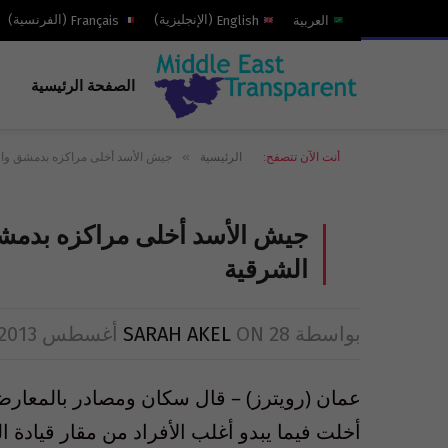
العربية
English
(
الإنجليزية
)
Français
(
الفرنسية
)
الصفحة الرئيسية
»
أنت الآن تتصفح:
الرئيسية
جيش الأسد أخلى مراكزه بدمشق والأ
جيش الأسد أخلى مراكزه بدمشق
الشرقية
بواسطة
28 أغسطس 2013
ON
SARAH AKEL
عمان (رويترز) – قال سكان ومصادر بالمعارضة
أخلت فيما يبدو أغلب الأفراد من مقار قياد