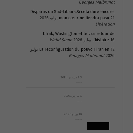
Georges Malbrunot
Disparus du Sud-Liban «Si cela dure encore,
21 يوليو 2026
mon cœur ne tiendra pas»
Libération
L’Irak, Washington et le vrai retour de
16 يوليو 2026
l’histoire
Walid Sinno
La reconfiguration du pouvoir iranien
12 يوليو
Georges Malbrunot
2026
23 ديسمبر 2011
عائلة المهندس طارق الربعة: أين دولة القانون والموسسات؟
8 مارس 2008
رسالة مفتوحة لقداسة البابا شنوده الثالث
19 يوليو 2023
إشكاليات التقويم الهجري، وهل يجدي هذا التقويم أيُ نفع؟