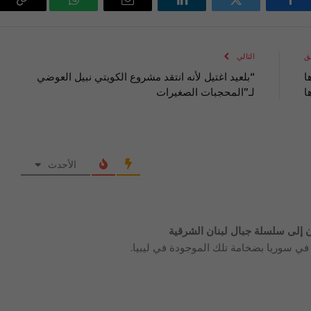
فيسبوك
تويتر
لينكدإن
البريد
واتساب
Copy
الإلكتروني
Link
ق
التالي
ا
“بلعيد اغتيل لأنه انتقد مشروع الكويتي نبيل العوضي
ا
لـ”المحجبات الصغيرات
الأحدث
 إلى سلسلة جبال لبنان الشرقية
في سوريا بضخامة تلك الموجودة في ليبيا.