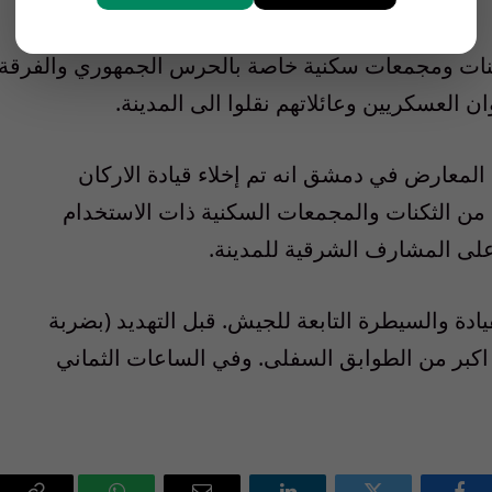
نات ومجمعات سكنية خاصة بالحرس الجمهوري والفرقة
العسكريين وعائلاتهم نقلوا الى المدينة.
م المعارض في دمشق انه تم إخلاء قيادة الاركان
د من الثكنات والمجمعات السكنية ذات الاستخدام
لى المشارف الشرقية للمدينة.
ادة والسيطرة التابعة للجيش. قبل التهديد (بضربة
 اكبر من الطوابق السفلى. وفي الساعات الثماني