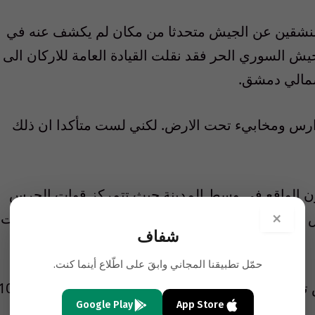
لمنشقين عن الجيش متحدثا من مكان لم يكشف عنه في
جيش السوري الحر فقد نقلت القيادة العامة للاركان الى
شمالي دمشق.
دارس ومخابيء تحت الارض. لكني لست متأكدا ان ذلك
 الواقع في وسط المدينة حيث تتمركز قوات الحرس
×
ن مدفعية الكتيبة رقم 105 للحرس الجمهوري توقفت عن القصف يوم الأربعاء بعدما كانت
شفاف
حمّل تطبيقنا المجاني وابقَ على اطّلاع أينما كنت.
وقال الساكن “لديهم كثير من شاحنات الجيش تنزل من جبل قاسيون. يبدو انهم أخلوا مقار الك
Google Play
App Store