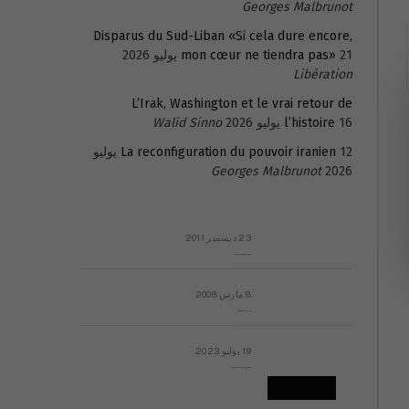
Georges Malbrunot
Disparus du Sud-Liban «Si cela dure encore,
21 يوليو 2026
mon cœur ne tiendra pas»
Libération
L’Irak, Washington et le vrai retour de
16 يوليو 2026
l’histoire
Walid Sinno
La reconfiguration du pouvoir iranien
12 يوليو
Georges Malbrunot
2026
23 ديسمبر 2011
عائلة المهندس طارق الربعة: أين دولة القانون والموسسات؟
8 مارس 2008
رسالة مفتوحة لقداسة البابا شنوده الثالث
19 يوليو 2023
إشكاليات التقويم الهجري، وهل يجدي هذا التقويم أيُ نفع؟