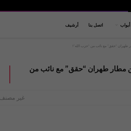
أبواب
اتصل بنا
أرشيف
ر طهران “حقق” مع نائب من “حزب الله”!
ن مطار طهران “حقق” مع نائب من
غير مصنف