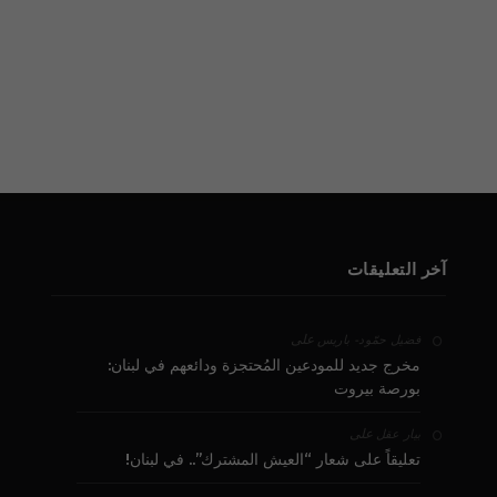
آخر التعليقات
على
فضيل حمّود - باريس
مخرج جديد للمودعين المُحتجزة ودائعهم في لبنان:
بورصة بيروت
على
بيار عقل
تعليقاً على شعار “العيش المشترك”.. في لبنان!