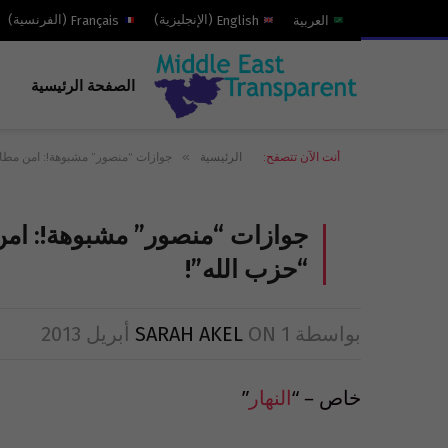
العربية
English
(
الإنجليزية
)
Français
(
الفرنسية
)
الصفحة الرئيسية
»
أنت الآن تتصفح:
الرئيسية
جوازات “منصور” مشبوهة!: امن مطا
جوازات “منصور” مشبوهة!: ام
“حزب الله”!
بواسطة
1 أبريل 2013
ON
SARAH AKEL
خاص – “
النهار
”