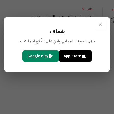
الإلكتروني
Link
ق
التالي
ر
“جنوب” نبيه برّي وحزب الله، استيقظوا!
!
×
شفاف
حمّل تطبيقنا المجاني وابقَ على اطّلاع أينما كنت.
Google Play
App Store