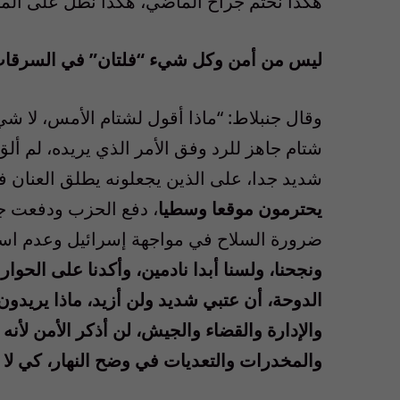
هكذا نختم جراح الماضي، هكذا نطل على الم
ليس من أمن وكل شيء “فلتان” في السرقات 
وقال جنبلاط: “ماذا أقول لشتام الأمس، لا ش
شتام جاهز للرد وفق الأمر الذي يريده، لم أل
شديد جدا، على الذين يجعلونه يطلق العنان في
يحترمون موقعا وسطيا
، دفع الحزب ودفعت جم
ضرورة السلاح في مواجهة إسرائيل وعدم اس
ونجحنا، ولسنا أبدا نادمين، وأكدنا على الحوا
الدوحة، أن عتبي شديد ولن أزيد، ماذا يريدون؟
والإدارة والقضاء والجيش، لن أذكر الأمن لأ
والمخدرات والتعديات في وضح النهار، كي لا أ