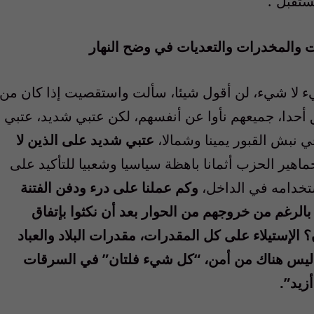
ستقبل”.
والمخدرات والتعديات في وضح النهار
يء لا شيء، لن أقول شيئا، سألت واستقصيت إذا كان من
ق أحدا، جميعهم نأوا عن أنفسهم، لكن عتبي شديد، عتبي
 نبش القبور يمينا وشمالا،
عتبي شديد على الذين لا
اهير الحزب أثمانا باهظة سياسيا وشعبيا للتأكيد على
تخدامه في الداخل،
وكم عملنا على درء ودفن الفتنة
ر بالرغم من خروجهم من الحوار بعد أن نكثوا بإتفاق
 الإستيلاء على كل المقدرات، مقدرات البلاد والعباد
نه ليس هناك من أمن، “كل شيء فلتان” في السرقات
زيد”.