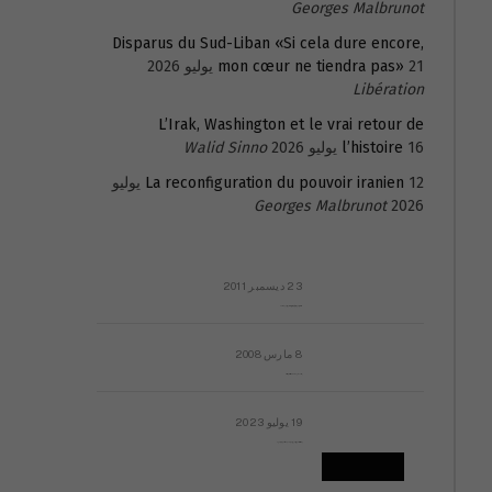
Georges Malbrunot
Disparus du Sud-Liban «Si cela dure encore,
21 يوليو 2026
mon cœur ne tiendra pas»
Libération
L’Irak, Washington et le vrai retour de
16 يوليو 2026
l’histoire
Walid Sinno
La reconfiguration du pouvoir iranien
12 يوليو
Georges Malbrunot
2026
23 ديسمبر 2011
عائلة المهندس طارق الربعة: أين دولة القانون والموسسات؟
8 مارس 2008
رسالة مفتوحة لقداسة البابا شنوده الثالث
19 يوليو 2023
إشكاليات التقويم الهجري، وهل يجدي هذا التقويم أيُ نفع؟