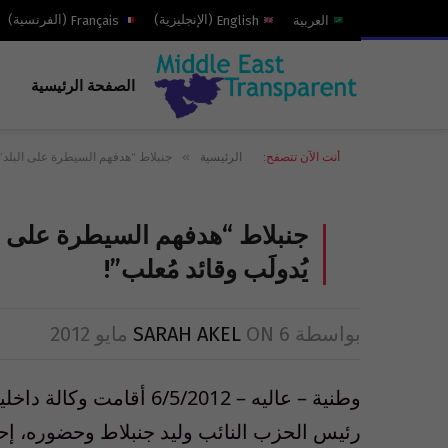
العربية
English
(
الإنجليزية
)
Français
(
الفرنسية
)
الصفحة الرئيسية
»
أنت الآن تتصفح:
الرئيسية
جنبلاط “هدفهم السيطرة على البلد”: 
جنبلاط “هدفهم السيطرة على ال
يُدولَب وقائد مُعلب”!
بواسطة
6 مايو 2012
ON
SARAH AKEL
وطنية – عاليه – 6/5/2012