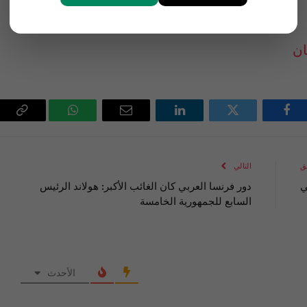
فيسبوك
تويتر
لينكدإن
البريد
واتساب
Copy
الإلكتروني
Link
ق
التالي
ي
دور فرنسا العربي كان الغائب الأكبر: هولاند الرئيس
السابع للجمهورية الخامسة
الأحدث