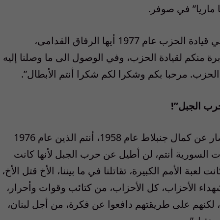
 ماريا” في صوفر.
وألقى جنبلاط كلمة، قال فيها: “عندما أوليتموني قيادة الحزب عام 1977 أيها الرفاق القدامى،
برة منكم لقيادة الحزب، وفي الوصول الى ما وصلنا إليه
حزب. مرحبا بكم وشكرا لكم شكرا أنتم الأبطال”.
حرب الجبل”!
أضاف: “أتذكرون أنتم، أنتم الذين فككتم الحصار عن كمال جنبلاط عام 1958، أنتم الذين عام 1976
ت السورية أنتم، لن أطيل عن حرب الجبل لأنها كانت
 لعبة الأمم الكبيرة، تقاتلنا في ما بيننا، الأخ قتل الأخ،
شهداء الأحزاب، كل الأحزاب، من كتائب وقوات وأحرار،
، لكنهم على طريقتهم دافعوا عن فكرة، من أجل لبنان،