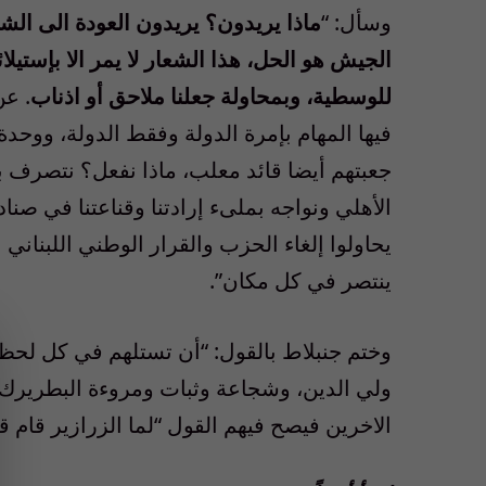
وسأل: “
ماذا يريدون؟ يريدون العودة الى الش
الجيش هو الحل، هذا الشعار لا يمر الا بإستي
للوسطية، وبمحاولة جعلنا ملاحق أو اذناب
. ع
فيها المهام بإمرة الدولة وفقط الدولة، ووح
جعبتهم أيضا قائد معلب، ماذا نفعل؟ نتصرف به
الأهلي ونواجه بملىء إرادتنا وقناعتنا في صناد
ينتصر في كل مكان”.
وختم جنبلاط بالقول: “أن تستلهم في كل لحظ
ولي الدين، وشجاعة وثبات ومروءة البطريرك ص
الاخرين فيصح فيهم القول “لما الزرازير قام قا