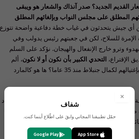
عار القديم الجديد؟ صدر آنذاك والشعار هو ويبقى
لائهم المطلق على مجلس النواب وبإلغائهم المطلق
ن أي جيش يتحدثون في غياب خطة دفاعية واضحة تتوزع
دة الإمرة للسلاح، لكن في جعبتهم رئيس يدولب وفي
دوء وترو خارج الإنفعال والهيجان. نؤكد على السلم
يق الإقتراع،
التحدي الكبير بأن نكون أو لا نكون
، ألم
يحاولوا إلغاء الحزب والقرار الوطني اللبناني بإغتيالهم لكمال جنبلاط منذ 35 عاما؟ ها هو كالمارد
×
ة من حكمة وصفاء عقل المرحوم الشيخ أبو محمد جواد
شفاف
فير، بفضلهما كانت المصالحة وستبقى الى الأبد، أما
حمّل تطبيقنا المجاني وابقَ على اطّلاع أينما كنت.
ئمها، نادت للصراصير لنجدتها”.
Google Play
App Store