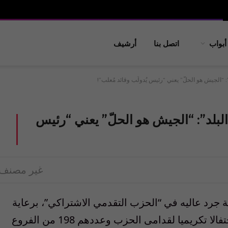
أبواب
اتصل بنا
أرشيف
“الجيش هو الحلّ” يعني “رئيس يُدولَب وقائد مُعلب”!
بلد”: “الجيش هو الحلّ” يعني “رئيس
غير مصنف
 أقامت وكالة داخلية جرد عاليه في “الحزب التقدمي الاشتراكي”، برعاية
رئيس الحزب النائب وليد جنبلاط وحضوره، إحتفالا تكريميا لقدامى الحزب وعددهم 198 من الفروع