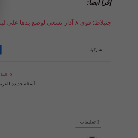
إقرأ أيضاً:
جنبلاط: قوى ٨ آذار تسعى لوضع يدها على لبنان
شاركها.
الساب
أسئلة جديدة للقرب
3
تعليقات