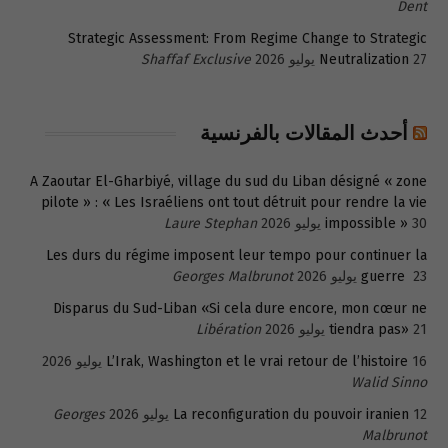
Dent
Strategic Assessment: From Regime Change to Strategic
27 يوليو 2026
Neutralization
Shaffaf Exclusive
أحدث المقالات بالفرنسية
A Zaoutar El-Gharbiyé, village du sud du Liban désigné « zone
pilote » : « Les Israéliens ont tout détruit pour rendre la vie
30 يوليو 2026
impossible »
Laure Stephan
Les durs du régime imposent leur tempo pour continuer la
23 يوليو 2026
guerre
Georges Malbrunot
Disparus du Sud-Liban «Si cela dure encore, mon cœur ne
21 يوليو 2026
tiendra pas»
Libération
16 يوليو 2026
L’Irak, Washington et le vrai retour de l’histoire
Walid Sinno
12 يوليو 2026
La reconfiguration du pouvoir iranien
Georges
Malbrunot