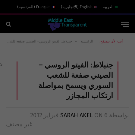
العربية
English
(
الإنجليزية
)
Français
(
الفرنسية
)
»
أنت الآن تتصفح:
الرئيسية
جنبلاط: الفيتو الروسي – الصيني صفعة للشعب السوري ويسمح بمواصلة ارتكاب المجازر
جنبلاط: الفيتو الروسي –
الصيني صفعة للشعب
السوري ويسمح بمواصلة
ارتكاب المجازر
بواسطة
6 فبراير 2012
ON
SARAH AKEL
غير مصنف