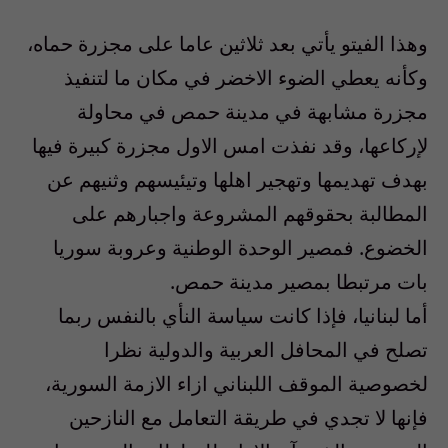
وهذا الفيتو يأتي بعد ثلاثين عاما على مجزرة حماه،
وكأنه يعطي الضوء الاخضر في مكان ما لتنفيذ
مجزرة مشابهة في مدينة حمص في محاولة
لإركاعها، وقد نفذت امس الاول مجزرة كبيرة فيها
بهدف تهديمها وتهجير اهلها وتيئيسهم وثنيهم عن
المطالبة بحقوقهم المشروعة واجبارهم على
الخضوع. فمصير الوحدة الوطنية وعروبة سوريا
بات مرتبطا بمصير مدينة حمص.
أما لبنانيا، فإذا كانت سياسة النأي بالنفس ربما
تصلح في المحافل العربية والدولية نظرا
لخصوصية الموقف اللبناني ازاء الازمة السورية،
فإنها لا تجدي في طريقة التعامل مع النازحين