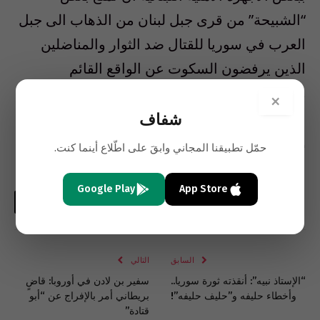
“الشبيحة” من قرى جبل لبنان من الذهاب الى جبل
العرب في سوريا للقتال ضد الثوار والمناضلين
الذين يرفضون السكوت عن الواقع القائم
ويناضلون في سبيل التغيير”.
×
شفاف
إم تي في
حمّل تطبيقنا المجاني وابقَ على اطّلاع أينما كنت.
Google Play
App Store
فيسبوك
تويتر
لينكدإن
البريد
واتساب
Copy
الإلكتروني
Link
السابق
التالي
“الإستاذ نبيه”: أنقذته ثورة سوريا..
سفير بن لادن في أوروبا: قاضٍ
وأخطاء حليفه و”حليف حليفه”!
بريطاني أمر بالإفراج عن “أبو
قتادة”