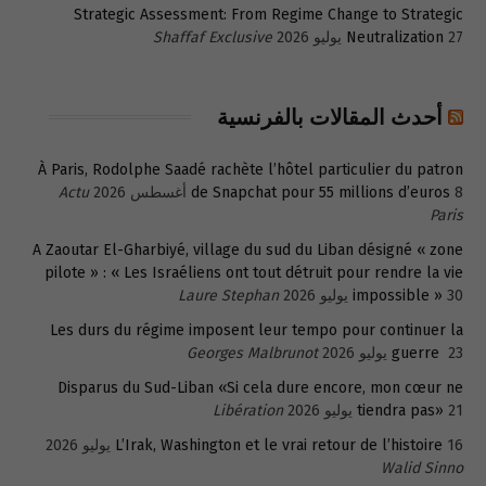
Strategic Assessment: From Regime Change to Strategic
27 يوليو 2026
Neutralization
Shaffaf Exclusive
أحدث المقالات بالفرنسية
À Paris, Rodolphe Saadé rachète l’hôtel particulier du patron
8 أغسطس 2026
de Snapchat pour 55 millions d’euros
Actu
Paris
A Zaoutar El-Gharbiyé, village du sud du Liban désigné « zone
pilote » : « Les Israéliens ont tout détruit pour rendre la vie
30 يوليو 2026
impossible »
Laure Stephan
Les durs du régime imposent leur tempo pour continuer la
23 يوليو 2026
guerre
Georges Malbrunot
Disparus du Sud-Liban «Si cela dure encore, mon cœur ne
21 يوليو 2026
tiendra pas»
Libération
16 يوليو 2026
L’Irak, Washington et le vrai retour de l’histoire
Walid Sinno