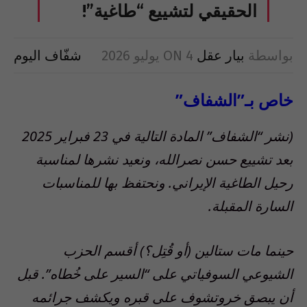
الحقيقي لتشييع “طاغية”!
بواسطة
بيار عقل
4 يوليو 2026
ON
شفّاف اليوم
خاص بـ”الشفاف”
(نشر “الشفاف” المادة التالية في 23 فبراير 2025
بعد تشييع حسن نصرالله، ونعيد نشرها لمناسبة
رحيل الطاغية الإيراني. ونحتفظ بها للمناسبات
السارة المقبلة.
حينما مات ستالين (أو قُتِل؟) أقسم الحزب
الشيوعي السوفياتي على “السير على خُطاه”. قبل
أن يبصق خروتشوف على قبره ويكشف جرائمه