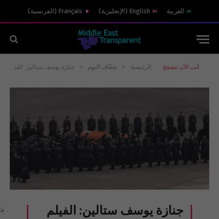
العربية
English
(
الإنجليزية
)
Français
(
الفرنسية
)
»
»
أنت الآن تتصفح:
الرئيسية
شفّاف اليوم
جنازة يوسف ستالين: الفيلم الحقيقي لتشييع “طاغية”!
جنازة يوسف ستالين: الفيلم