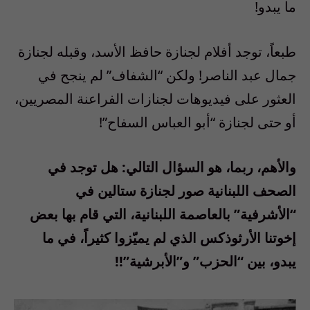
ما يبدو!
طبعاً، توجد أفلام لجنازة حافظ الأسد، وقبله لجنازة
جمال عبد الناصر! ولكن “الشفاف” لم ينجح في
العثور على فيديوهات لجنازات الفراعنة المصريين،
أو حتى لجنازة “أبو العباس السفاح”!
والأهم، ربما، هو السؤال التالي: هل توجد في
الصحف اللبنانية صور لجنازة ستالين في
“الأشرفية” بالعاصمة اللبنانية، التي قام بها بعض
إخوتنا الأرثوذكس الذي لم يميّزوا كثيراً، في ما
يبدو، بين “الحزب” و”الأبرشية”!!