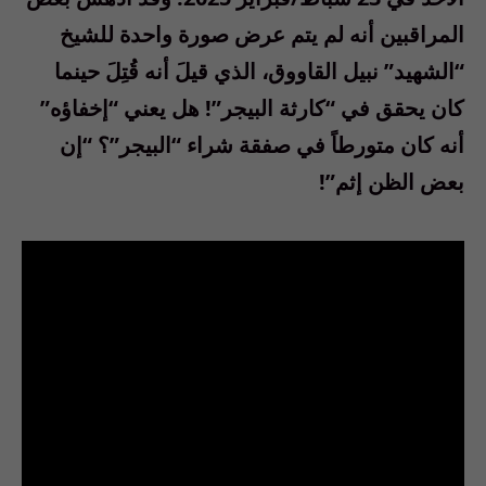
المراقبين أنه لم يتم عرض صورة واحدة للشيخ
“الشهيد” نبيل القاووق، الذي قيلَ أنه قُتِلَ حينما
كان يحقق في “كارثة البيجر”! هل يعني “إخفاؤه”
أنه كان متورطاً في صفقة شراء “البيجر”؟ “إن
بعض الظن إثم”!