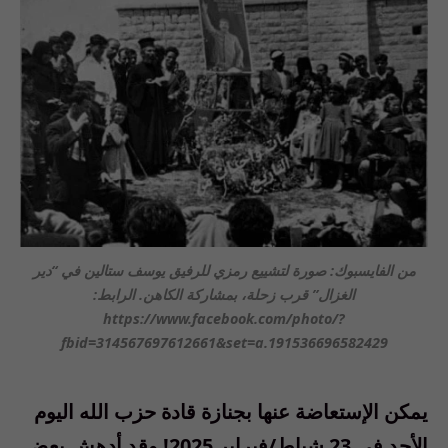
من الفايسبوك: صورة لتشييع رمزي للرفيق يوسف ستالين في “دير
الغزال” قرب زحلة، بمشاركة الكاهن. الرابط:
https://www.facebook.com/photo/?
fbid=314567697612661&set=a.191536696582429
يمكن الإستعاضة عنها بجنازة قادة حزب الله اليوم
الأحد في 23 شباط/فبراير 2025! وقد أدهش بعض