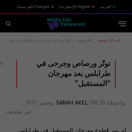
العربية
English
(
الإنجليزية
)
Français
(
الفرنسية
)
»
أنت الآن تتصفح:
الرئيسية
توتّر ورصاص وجرحى في طرابلس بعد مهرجان “المستقبل”
توتّر ورصاص وجرحى في
طرابلس بعد مهرجان
“المستقبل”
بواسطة
28 نوفمبر 2011
ON
SARAH AKEL
غير مصنف
لم يمر قطوع مهرجان المستقبل في طرابلس