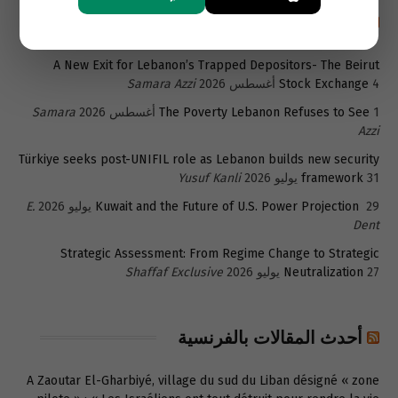
أحدث المقالات باللغة الإنجليزية
A New Exit for Lebanon’s Trapped Depositors- The Beirut
4 أغسطس 2026
Stock Exchange
Samara Azzi
1 أغسطس 2026
The Poverty Lebanon Refuses to See
Samara
Azzi
Türkiye seeks post-UNIFIL role as Lebanon builds new security
31 يوليو 2026
framework
Yusuf Kanli
29 يوليو 2026
Kuwait and the Future of U.S. Power Projection
E.
Dent
Strategic Assessment: From Regime Change to Strategic
27 يوليو 2026
Neutralization
Shaffaf Exclusive
أحدث المقالات بالفرنسية
A Zaoutar El-Gharbiyé, village du sud du Liban désigné « zone