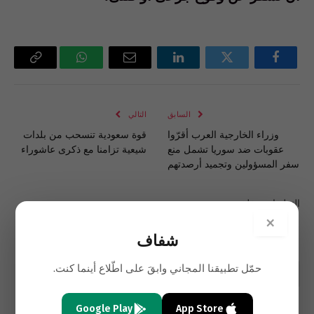
فيسبوك
تويتر
لينكدإن
البريد
واتساب
Copy
الإلكتروني
Link
السابق
التالي
وزراء الخارجية العرب أقرّوا
قوة سعودية تنسحب من بلدات
عقوبات ضد سوريا تشمل منع
شيعية تزامنا مع ذكرى عاشوراء
سفر المسؤولين وتجميد أرصدتهم
التعليقات مغلقة.
×
شفاف
حمّل تطبيقنا المجاني وابقَ على اطّلاع أينما كنت.
Google Play
App Store