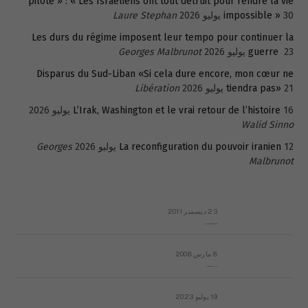
pilote » : « Les Israéliens ont tout détruit pour rendre la vie
30 يوليو 2026
impossible »
Laure Stephan
Les durs du régime imposent leur tempo pour continuer la
23 يوليو 2026
guerre
Georges Malbrunot
Disparus du Sud-Liban «Si cela dure encore, mon cœur ne
21 يوليو 2026
tiendra pas»
Libération
16 يوليو 2026
L’Irak, Washington et le vrai retour de l’histoire
Walid Sinno
12 يوليو 2026
La reconfiguration du pouvoir iranien
Georges
Malbrunot
23 ديسمبر 2011
عائلة المهندس طارق الربعة: أين دولة القانون والموسسات؟
8 مارس 2008
رسالة مفتوحة لقداسة البابا شنوده الثالث
19 يوليو 2023