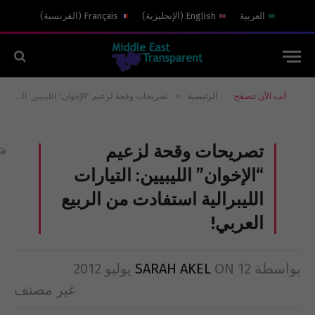
العربية
English
(
الإنجليزية
)
Français
(
الفرنسية
)
»
أنت الآن تتصفح:
الرئيسية
تصريحات وقحة لزعيم “الإخوان” الليبيين: التيارات الليبرالية استفادت من الربيع العربي!
تصريحات وقحة لزعيم
“الإخوان” الليبيين: التيارات
الليبرالية استفادت من الربيع
العربي!
بواسطة
12 يوليو 2012
ON
SARAH AKEL
غير مصنف