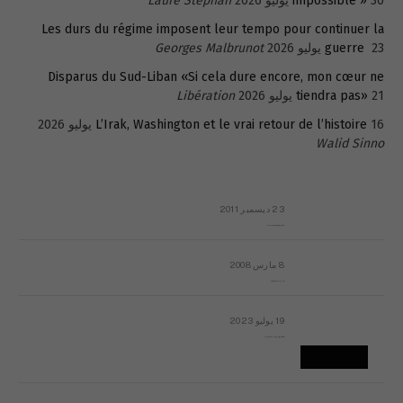
30 يوليو 2026
impossible »
Laure Stephan
Les durs du régime imposent leur tempo pour continuer la
23 يوليو 2026
guerre
Georges Malbrunot
Disparus du Sud-Liban «Si cela dure encore, mon cœur ne
21 يوليو 2026
tiendra pas»
Libération
16 يوليو 2026
L’Irak, Washington et le vrai retour de l’histoire
Walid Sinno
23 ديسمبر 2011
عائلة المهندس طارق الربعة: أين دولة القانون والموسسات؟
8 مارس 2008
رسالة مفتوحة لقداسة البابا شنوده الثالث
19 يوليو 2023
إشكاليات التقويم الهجري، وهل يجدي هذا التقويم أيُ نفع؟