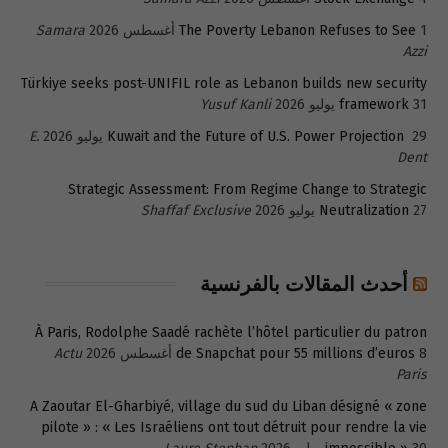
1 أغسطس 2026
The Poverty Lebanon Refuses to See
Samara
Azzi
Türkiye seeks post-UNIFIL role as Lebanon builds new security
31 يوليو 2026
framework
Yusuf Kanli
29 يوليو 2026
Kuwait and the Future of U.S. Power Projection
E.
Dent
Strategic Assessment: From Regime Change to Strategic
27 يوليو 2026
Neutralization
Shaffaf Exclusive
أحدث المقالات بالفرنسية
À Paris, Rodolphe Saadé rachète l’hôtel particulier du patron
8 أغسطس 2026
de Snapchat pour 55 millions d’euros
Actu
Paris
A Zaoutar El-Gharbiyé, village du sud du Liban désigné « zone
pilote » : « Les Israéliens ont tout détruit pour rendre la vie