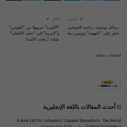
فيسبوك
تويتر
لينكدإن
البريد
واتساب
Copy
الإلكتروني
Link
السابق
التالي
رسائل تونسية : رئاسة الغنوشي
“الكورة” حروبها: من “القومي”
خطر على ” النهضة” وتونس معا
و”المردة” إلى “حلف الأقليات”
بقيادة “رفعت الأسد!
التعليقات مغلقة.
أحدث المقالات باللغة الإنجليزية
A New Exit for Lebanon’s Trapped Depositors- The Beirut
4 أغسطس 2026
Stock Exchange
Samara Azzi