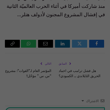
منذ شاركت أميركا في أثناء الحرب العالميّة الثانية
في إفشال المشروع المجنون لأدولف هتلر…
فيسبوك
تويتر
لينكدإن
البريد
واتساب
Copy
الإلكتروني
Link
السابق
التالي
هل فشل ترامب في اخماد
المؤتمر العام لـ”القوات”: مشروع
الحريق التايلاندي ــ الكمبودي؟
“س. س ” مؤجّل!
الاشتراك