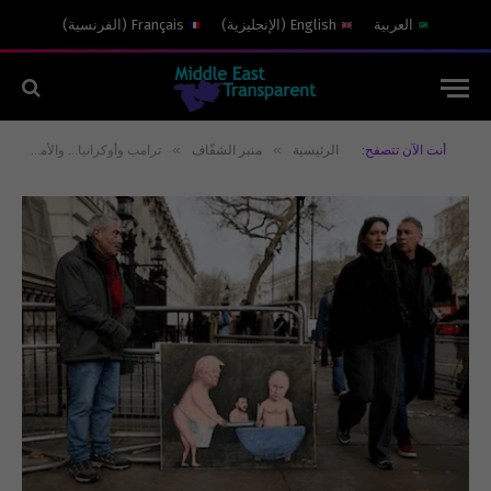
العربية
English
(
الإنجليزية
)
Français
(
الفرنسية
)
»
»
أنت الآن تتصفح:
الرئيسية
منبر الشفّاف
ترامب وأوكرانيا… والأمن الأوروبي