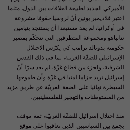
الأميركي الجديد لطبيعة العلاقات بين الدول. مثلما
اعتبر فلاديمير بوتين أنّ لروسيا حقوقا مشروعة
في أوكرانيا، لم يعد مستبعدا أن يستنجد بنيامين
نتانياهو ومجموعة المتطرفين التي تتحكّم بمصير
حكومته بدونالد ترامب كي يكرّس الاحتلال
الإسرائيلي للضفّة الغربية، بما في ذلك القدس
الشرقية، ولجزء من قطاع غزّة. لم يعد سرّا أنّ
إسرائيل تريد حزاما امنيا في غزّة وأن طموحها
السيطرة نهائيا على الضفة الغربيّة عن طريق مزيد
من المستوطنات والتهجير للفلسطينيين.
منذ احتلال إسرائيل للضفّة الغربيّة، ثمة موقف
يجمع بين السياسيين الذين تعاقبوا على موقع