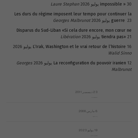
30 يوليو 2026
impossible »
Laure Stephan
Les durs du régime imposent leur tempo pour continuer la
23 يوليو 2026
guerre
Georges Malbrunot
Disparus du Sud-Liban «Si cela dure encore, mon cœur ne
21 يوليو 2026
tiendra pas»
Libération
16 يوليو 2026
L’Irak, Washington et le vrai retour de l’histoire
Walid Sinno
12 يوليو 2026
La reconfiguration du pouvoir iranien
Georges
Malbrunot
23 ديسمبر 2011
عائلة المهندس طارق الربعة: أين دولة القانون والموسسات؟
8 مارس 2008
رسالة مفتوحة لقداسة البابا شنوده الثالث
19 يوليو 2023
إشكاليات التقويم الهجري، وهل يجدي هذا التقويم أيُ نفع؟