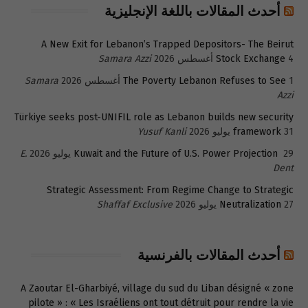
أحدث المقالات باللغة الإنجليزية
A New Exit for Lebanon’s Trapped Depositors- The Beirut
4 أغسطس 2026
Stock Exchange
Samara Azzi
1 أغسطس 2026
The Poverty Lebanon Refuses to See
Samara
Azzi
Türkiye seeks post-UNIFIL role as Lebanon builds new security
31 يوليو 2026
framework
Yusuf Kanli
29 يوليو 2026
Kuwait and the Future of U.S. Power Projection
E.
Dent
Strategic Assessment: From Regime Change to Strategic
27 يوليو 2026
Neutralization
Shaffaf Exclusive
أحدث المقالات بالفرنسية
A Zaoutar El-Gharbiyé, village du sud du Liban désigné « zone
pilote » : « Les Israéliens ont tout détruit pour rendre la vie