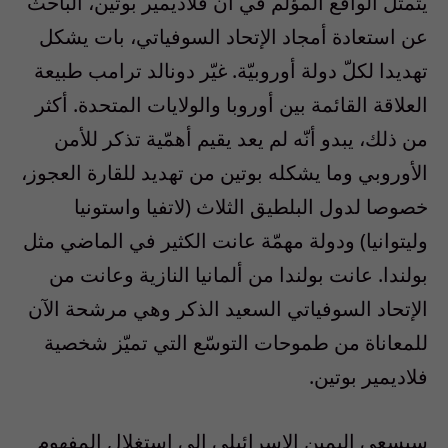
يتمثل الواقع المؤلم في أن فلاديمير بوتين، الباحث
عن استعادة أمجاد الإتحاد السوفياتي، بات يشكل
تهديدا لكلّ دولة أوروبيّة. غيّر دونالد ترامب طبيعة
العلاقة القائمة بين أوروبا والولايات المتحدة. أكثر
من ذلك، يبدو أنّه لم يعد يقيم أهمّية تذكر للأمن
الأوروبي وما يشكله بوتين من تهديد للقارة العجوز،
خصوصا لدول البلطيق الثلاث (لاتفيا واستونيا
وليتوانيا) ودولة مهمّة عانت الكثير في الماضي مثل
بولندا. عانت بولندا من ألمانيا النازية وعانت من
الإتحاد السوفياتي السعيد الذكر وهي مرشحة الآن
للمعاناة من طموحات التوسّع التي تميّز شخصية
فلاديمير بوتين.
سيسعى اليمين الإسرائيلي إلى استغلال المفهوم