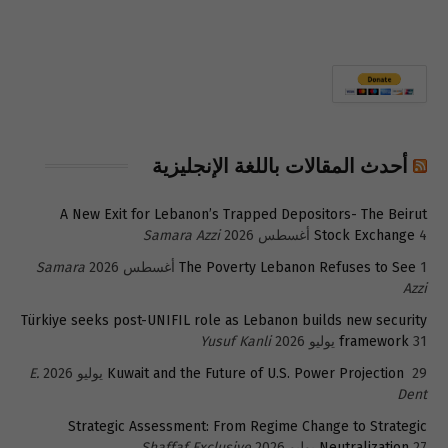
أحدث المقالات باللغة الإنجليزية
A New Exit for Lebanon’s Trapped Depositors- The Beirut
4 أغسطس 2026
Stock Exchange
Samara Azzi
1 أغسطس 2026
The Poverty Lebanon Refuses to See
Samara
Azzi
Türkiye seeks post-UNIFIL role as Lebanon builds new security
31 يوليو 2026
framework
Yusuf Kanli
29 يوليو 2026
Kuwait and the Future of U.S. Power Projection
E.
Dent
Strategic Assessment: From Regime Change to Strategic
27 يوليو 2026
Neutralization
Shaffaf Exclusive