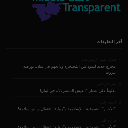
آخر التعليقات
على
فضيل حمّود - باريس
مخرج جديد للمودعين المُحتجزة ودائعهم في لبنان: بورصة
بيروت
على
بيار عقل
تعليقاً على شعار “العيش المشترك”.. في لبنان!
على
قارىء
“الأخبار” الشيوعية ـ الإسلامية و”رواية” اعتقال رياض سلامة!
على
قارىء
“الأخبار” الشيوعية ـ الإسلامية و”رواية” اعتقال رياض سلامة!