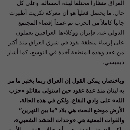
العراق منظاراً مختلفاً لهذه المسألة. وعلى كل
حال، ما يحصل فعلياً هو أن معركة تكريت أظهرت
جانباً كاملاً من الحرب تم عمداً إقصاء المجتمع
الدولي عنه. فإيران ووكلاءها العراقيين يعملون
على إرساء منطقة نفوذ في شرق العراق منذ أكثر
من عقد وهذه المنطقة آخذة في التوسع، كما أشار
ديمبسي.
وباختصار، يمكن القول إن العراق ربما يختبر ما مر
به لبنان منذ عدة عقود حين استولى مقاتلو «حزب
الله» على وادي البقاع. ولكن في هذه الحالة،
الأرض موضع البحث هي بلاد “ما بين النهرين”
والقوات المعنية هي «وحدات الحشد الشعبي»،
ولكن النتيجة واحدة وهي، أن هناك رقعة من الأرض