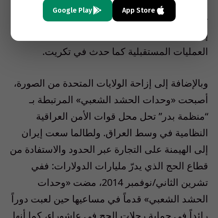
ما إذا كانت هذه الوحدات مستعدة للعمل إلى
Google Play
App Store
جانب التحالف الذي تتزعمه الولايات المتحدة أو ما
إذا كانت ستسعى للحلول محل الدعم الغربي في
العمليات المستقبلية كما حدث في تكريت.
وبالإضافة إلى إزاحة الولايات المتحدة من الصورة،
أصبحت «وحدات الحشد الشعبي» المرتبطة بـ
“منظمة بدر” تحل محل قوات الأمن العراقية
النظامية في وسط العراق. ولطالما سعت إيران
إلى الهيمنة على التجارة عبر الحدود والاستفادة من
قطاع الحج الذي يدرّ مليارات الدولارات: ففي
تشرين الثاني/نوفمبر 2014، مضت «وحدات
الحشد الشعبي» قدماً في مساعيها حين لعبت دوراً
رائداً في حماية رحلات الحج في عاشوراء، كما أنها