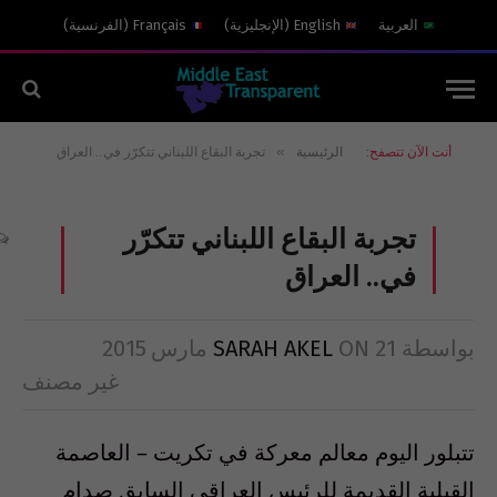
العربية
English
(
الإنجليزية
)
Français
(
الفرنسية
)
»
أنت الآن تتصفح:
الرئيسية
تجربة البقاع اللبناني تتكرّر في.. العراق
تجربة البقاع اللبناني تتكرّر
في.. العراق
بواسطة
21 مارس 2015
ON
SARAH AKEL
غير مصنف
تتبلور اليوم معالم معركة في تكريت – العاصمة
القبلية القديمة للرئيس العراقي السابق صدام