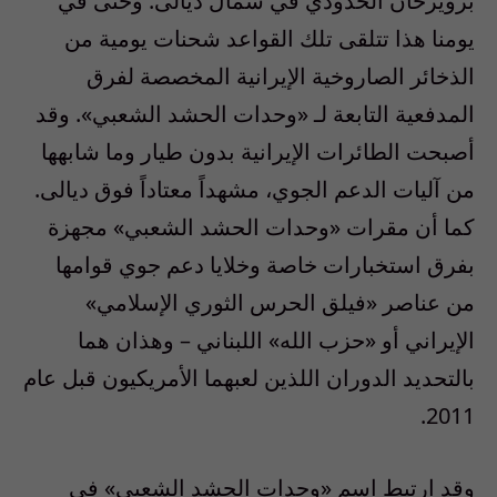
برويزخان الحدودي في شمال ديالى. وحتى في
يومنا هذا تتلقى تلك القواعد شحنات يومية من
الذخائر الصاروخية الإيرانية المخصصة لفرق
المدفعية التابعة لـ «وحدات الحشد الشعبي». وقد
أصبحت الطائرات الإيرانية بدون طيار وما شابهها
من آليات الدعم الجوي، مشهداً معتاداً فوق ديالى.
كما أن مقرات «وحدات الحشد الشعبي» مجهزة
بفرق استخبارات خاصة وخلايا دعم جوي قوامها
من عناصر «فيلق الحرس الثوري الإسلامي»
الإيراني أو «حزب الله» اللبناني – وهذان هما
بالتحديد الدوران اللذين لعبهما الأمريكيون قبل عام
2011.
وقد ارتبط اسم «وحدات الحشد الشعبي» في