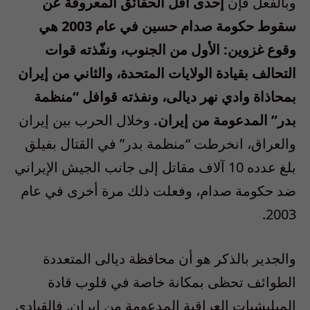
وبالفعل فإن
إحدى أقل الحقائق المعروفة عن
سقوط حكومة صدام حسين في عام 2003 هي
وقوع غزوين: الأول من الجنوب، ونفّذته قوات
التحالف بقيادة الولايات المتحدة، والثاني من إيران
بمحاذاة وادي نهر ديالى، ونفذته قوافل “منظمة
بدر” المدعومة من إيران.
وخلال الحرب بين إيران
والعراق، انخرطت “منظمة بدر” في القتال بفيلق
بلغ عدده 10 آلاف مقاتل إلى جانب الجيش الإيراني
ضد حكومة صدام، وفعلت ذلك مرة أخرى في عام
2003.
والجدير بالذكر هو أن محافظة ديالى المتعددة
الطوائف تحظى بمكانة خاصة في قلوب قادة
الميليشيات العراقية المدعومة من إيران. فالقيادي