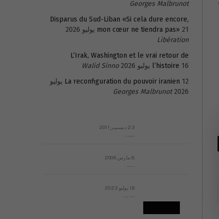
Georges Malbrunot
Disparus du Sud-Liban «Si cela dure encore,
21 يوليو 2026
mon cœur ne tiendra pas»
Libération
L’Irak, Washington et le vrai retour de
16 يوليو 2026
l’histoire
Walid Sinno
La reconfiguration du pouvoir iranien
12 يوليو
Georges Malbrunot
2026
23 ديسمبر 2011
عائلة المهندس طارق الربعة: أين دولة القانون والموسسات؟
8 مارس 2008
رسالة مفتوحة لقداسة البابا شنوده الثالث
19 يوليو 2023
إشكاليات التقويم الهجري، وهل يجدي هذا التقويم أيُ نفع؟