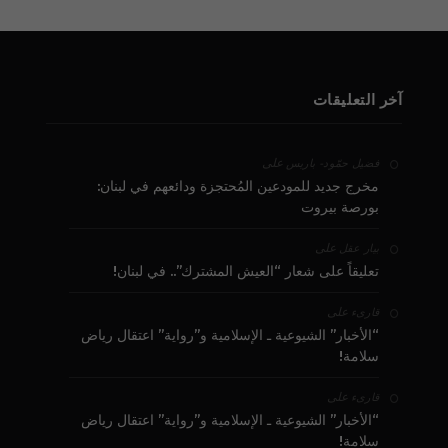
آخر التعليقات
على
فضيل حمّود - باريس
مخرج جديد للمودعين المُحتجزة ودائعهم في لبنان:
بورصة بيروت
على
بيار عقل
تعليقاً على شعار “العيش المشترك”.. في لبنان!
على
قارىء
“الأخبار” الشيوعية ـ الإسلامية و”رواية” اعتقال رياض
سلامة!
على
قارىء
“الأخبار” الشيوعية ـ الإسلامية و”رواية” اعتقال رياض
سلامة!