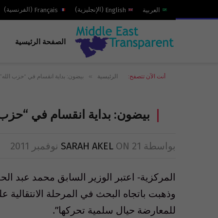
العربية
English
(
الإنجليزية
)
Français
(
الفرنسية
)
الصفحة الرئيسية
»
أنت الآن تتصفح:
الرئيسية
بيضون: بداية انقسام في “حزب الله”
بيضون: بداية انقسام في “حزب 
بواسطة
21 نوفمبر 2011
ON
SARAH AKEL
المركزية- اعتبر الوزير السابق محمد عبد ال
وذهبت باتجاه البحث في المرحلة الانتقالي
للمعارضة حيال سلمية تحركها”.