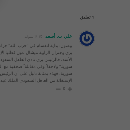
1
تعليق
علي ب. أسعد
14 سنوات
بيضون: بداية انقسام في “حزب الله” جراء 
بري وجنرال الرابية ميشال عون فطلبا الإ
الأسد، فالرئيس بري نادى العاهل السعودي 
سوريا.” ولاحقا ً وفي مقابلة ً صحفية مع ا
سورية، فهذه بمثابة دليل على أن الرئي
الإستغاثة من العاهل السعودي الملك عبد ا
0