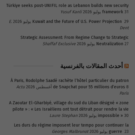
Türkiye seeks post-UNIFIL role as Lebanon builds new security
31 يوليو 2026
framework
Yusuf Kanli
29 يوليو 2026
Kuwait and the Future of U.S. Power Projection
E.
Dent
Strategic Assessment: From Regime Change to Strategic
27 يوليو 2026
Neutralization
Shaffaf Exclusive
أحدث المقالات بالفرنسية
À Paris, Rodolphe Saadé rachète l’hôtel particulier du patron
8 أغسطس 2026
de Snapchat pour 55 millions d’euros
Actu
Paris
A Zaoutar El-Gharbiyé, village du sud du Liban désigné « zone
pilote » : « Les Israéliens ont tout détruit pour rendre la vie
30 يوليو 2026
impossible »
Laure Stephan
Les durs du régime imposent leur tempo pour continuer la
23 يوليو 2026
guerre
Georges Malbrunot