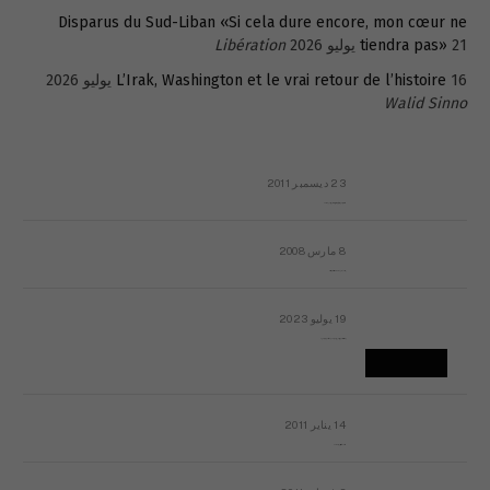
Disparus du Sud-Liban «Si cela dure encore, mon cœur ne
21 يوليو 2026
tiendra pas»
Libération
16 يوليو 2026
L’Irak, Washington et le vrai retour de l’histoire
Walid Sinno
23 ديسمبر 2011
عائلة المهندس طارق الربعة: أين دولة القانون والموسسات؟
8 مارس 2008
رسالة مفتوحة لقداسة البابا شنوده الثالث
19 يوليو 2023
إشكاليات التقويم الهجري، وهل يجدي هذا التقويم أيُ نفع؟
14 يناير 2011
ماذا يحدث في ليبيا اليوم الجمعة؟