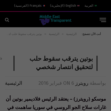
العربية
English
(
الإنجليزية
)
Français
(
الفرنسية
)
»
»
أنت الآن تتصفح:
الرئيسية
الرئيسية
بوتين يترقب سقوط حلب لتحقيق انتصار شخصي
بوتين يترقب سقوط حلب
لتحقيق انتصار شخصي
بواسطة
رويترز
6 فبراير 2016
ON
الرئيسية
موسكو (رويترز) – يعتقد الرئيس فلاديمير بوتين أن
غارات سلاح الجو الروسي في سوريا ساهمت في