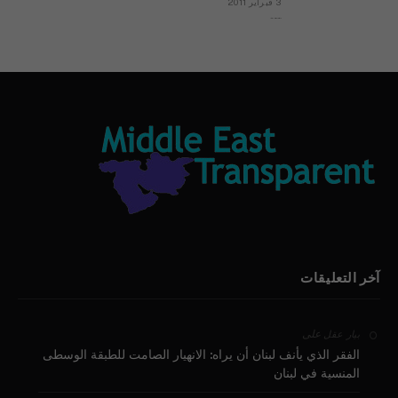
3 فبراير 2011
بيان الأقباط وحتمية التغيير ودعوة للتوقيع
آخر التعليقات
على
بيار عقل
الفقر الذي يأنف لبنان أن يراه: الانهيار الصامت للطبقة الوسطى
المنسية في لبنان