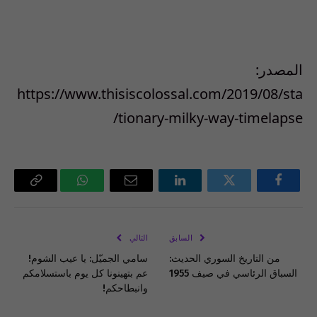
المصدر:
https://www.thisiscolossal.com/2019/08/sta
tionary-milky-way-timelapse/
فيسبوك
تويتر
لينكدإن
البريد
واتساب
Copy
الإلكتروني
Link
السابق
التالي
من التاريخ السوري الحديث:
سامي الجميّل: يا عيب الشوم!
السباق الرئاسي في صيف 1955
عم بتهينونا كل يوم باستسلامكم
وانبطاحكم!