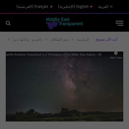
العربية
English
(
الإنجليزية
)
Français
(
الفرنسية
)
»
»
أنت الآن تتصفح:
الرئيسية
منبر الشفّاف
بالفيديو: “ولكنّها تدور”..!!