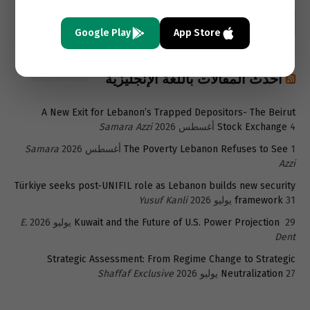
Google Play
App Store
أحدث المقالات باللغة الإنجليزية
A New Exit for Lebanon’s Trapped Depositors- The Beirut
4 أغسطس 2026
Stock Exchange
Samara Azzi
1 أغسطس 2026
The Poverty Lebanon Refuses to See
Samara
Azzi
Türkiye seeks post-UNIFIL role as Lebanon builds new security
31 يوليو 2026
framework
Yusuf Kanli
29 يوليو 2026
Kuwait and the Future of U.S. Power Projection
E.
Dent
Strategic Assessment: From Regime Change to Strategic
27 يوليو 2026
Neutralization
Shaffaf Exclusive