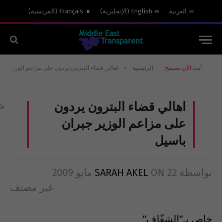
العربية
English
(
الإنجليزية
)
Français
(
الفرنسية
)
»
أنت الآن تتصفح:
الرئيسية
اهالي قضاء البترون يردون على مزاعم الوزير جبران باسيل
اهالي قضاء البترون يردون
على مزاعم الوزير جبران
باسيل
بواسطة
22 مايو 2009
ON
SARAH AKEL
غير مصنف
خاص بـ”الشفّاف”