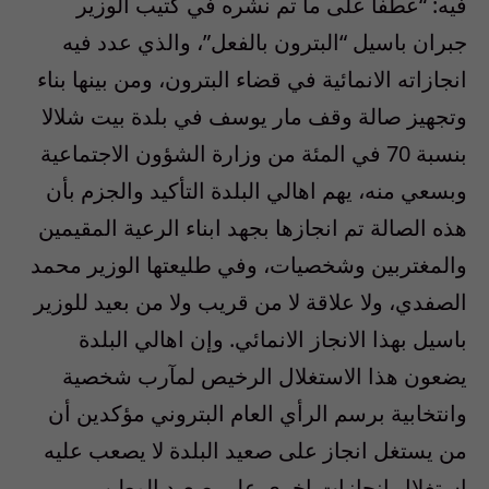
فيه: “عطفا على ما تم نشره في كتيب الوزير
جبران باسيل “البترون بالفعل”، والذي عدد فيه
انجازاته الانمائية في قضاء البترون، ومن بينها بناء
وتجهيز صالة وقف مار يوسف في بلدة بيت شلالا
بنسبة 70 في المئة من وزارة الشؤون الاجتماعية
وبسعي منه، يهم اهالي البلدة التأكيد والجزم بأن
هذه الصالة تم انجازها بجهد ابناء الرعية المقيمين
والمغتربين وشخصيات، وفي طليعتها الوزير محمد
الصفدي، ولا علاقة لا من قريب ولا من بعيد للوزير
باسيل بهذا الانجاز الانمائي. وإن اهالي البلدة
يضعون هذا الاستغلال الرخيص لمآرب شخصية
وانتخابية برسم الرأي العام البتروني مؤكدين أن
من يستغل انجاز على صعيد البلدة لا يصعب عليه
استغلال انجازات اخرى على صعيد الوطن.