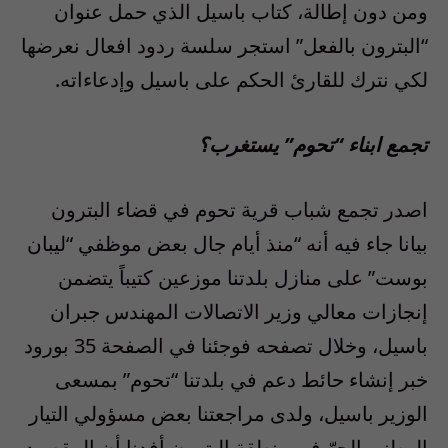
ومن دون إطالة، كتاب باسيل الذي حمل عنوان
“البترون بالفعل” استجر سلسة ردود افعال نعرضها
لكي نترك للقارئ الحكم على باسيل وإدعاءاته.
تجمع ابناء “تحوم” يستغرب؟
اصدر تجمع شباب قرية تحوم في قضاء البترون
بيانا جاء فيه أنه “منذ أيام جال بعض موظفي “ليبان
بوست” على منازل بلدتنا موزعين كتيباً يتضمن
إنجازات معالي وزير الاتصالات المهندس جبران
باسيل، وخلال تصفحه فوجئنا في الصفحة 35 بورود
خبر إنشاء حائط دعم في بلدتنا “تحوم” بمسعى
الوزير باسيل، ولدى مراجعتنا بعض مسؤولي التيار
الوطني الحرّ في منطقة البترون أفدنا أن المقصود