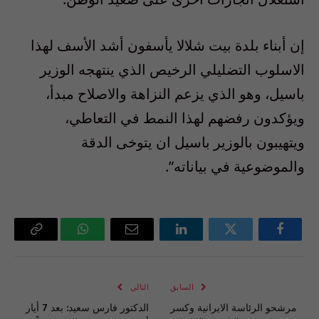
إن أبناء بلدة بيت شلالا يأسفون أشد الأسف لهذا
الاسلوب التضليلي الرخيص الذي ينتهجه الوزير
باسيل، وهو الذي يزعم النزاهة والاصلاح مبدأ،
ويؤكدون رفضهم لهذا النمط في التعاطي،
ويتهيبون بالوزير باسيل ان يتوخى الدقة
والموضوعية في بياناته”.
فيسبوك
تويتر
لينكدإن
البريد
واتساب
Copy
الإلكتروني
Link
السابق
التالي
مرشحو الرئاسة الايرانية وكسر
الدكتور فارس سعيد: بعد 7 أيار