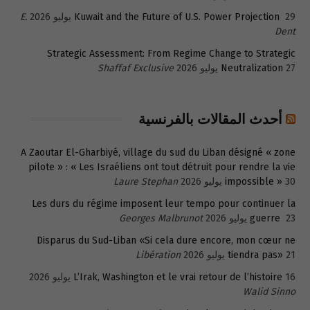
29 يوليو 2026
Kuwait and the Future of U.S. Power Projection
E.
Dent
Strategic Assessment: From Regime Change to Strategic
27 يوليو 2026
Neutralization
Shaffaf Exclusive
أحدث المقالات بالفرنسية
A Zaoutar El-Gharbiyé, village du sud du Liban désigné « zone
pilote » : « Les Israéliens ont tout détruit pour rendre la vie
30 يوليو 2026
impossible »
Laure Stephan
Les durs du régime imposent leur tempo pour continuer la
23 يوليو 2026
guerre
Georges Malbrunot
Disparus du Sud-Liban «Si cela dure encore, mon cœur ne
21 يوليو 2026
tiendra pas»
Libération
16 يوليو 2026
L’Irak, Washington et le vrai retour de l’histoire
Walid Sinno