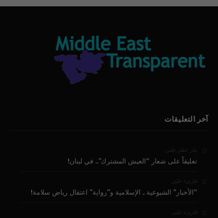
آخر التعليقات
على
بيار عقل
تعليقاً على شعار “العيش المشترك”.. في لبنان!
على
قارىء
“الأخبار” الشيوعية ـ الإسلامية و”رواية” اعتقال رياض سلامة!
على
قارىء