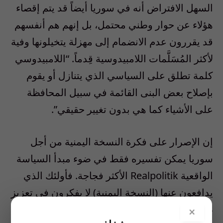
السهل الافتراض أنه في سوريا أيضاً قد يتم إقصاء
هؤلاء عن حوار وطني محتمل، بل إنهم هم أنفسهم
قد يقررون عدم الانضمام إلى مهزلة يتخيلونها وفية
لأكثر المُسَلَّمات اللامبيدوسية قِدماً. “اللامبيدوسي
كلمة تطلق على السياسي الذي يتنازل أو يقوم
بإصلاح بعض البنى القائمة في سبيل المحافظة
على الأشياء كما هي بدون تغيير حقيقي”.
إن الإصرار على فكرة النسخة اليمنية من أجل
سوريا يمكن تفسيره فقط في ضوء مبدأ السياسة
الواقعية Realpolitik الأكثر فجاجة. فأولئك الذي
يدافعون عنها (النسخة اليمنية) لا يفكرون في تعزيز
ظهور دولة الحق والقانون التي تعمل على تحقيق
×