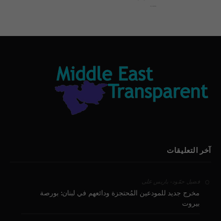
بيان الأقباط وحتمية التغيير ودعوة للتوقيع
آخر التعليقات
على
فضيل حمّود - باريس
مخرج جديد للمودعين المُحتجزة ودائعهم في لبنان: بورصة
بيروت