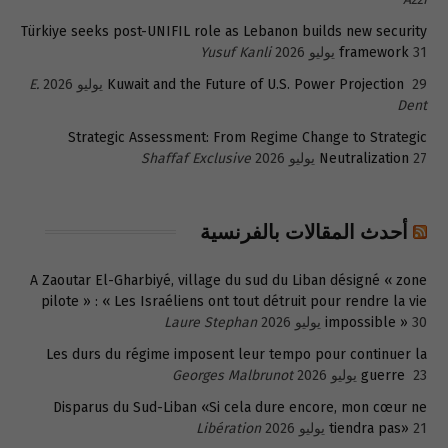
Türkiye seeks post-UNIFIL role as Lebanon builds new security
31 يوليو 2026
framework
Yusuf Kanli
29 يوليو 2026
Kuwait and the Future of U.S. Power Projection
E.
Dent
Strategic Assessment: From Regime Change to Strategic
27 يوليو 2026
Neutralization
Shaffaf Exclusive
أحدث المقالات بالفرنسية
A Zaoutar El-Gharbiyé, village du sud du Liban désigné « zone
pilote » : « Les Israéliens ont tout détruit pour rendre la vie
30 يوليو 2026
impossible »
Laure Stephan
Les durs du régime imposent leur tempo pour continuer la
23 يوليو 2026
guerre
Georges Malbrunot
Disparus du Sud-Liban «Si cela dure encore, mon cœur ne
21 يوليو 2026
tiendra pas»
Libération