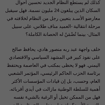
كذلك لم يستطع النظام الجديد تحسين أحوال
السكان الذين يبلغون 24 مليون نسمة. فهل سيقبل
معارضو الأسـد بتعيين رجل من النظام لخلافته في
مرحلة انتقالية -العميد مناف طلاس، على سبيل
المثال- بينما تُضْمَنُ له الحصانة الكاملة؟
خلف واجهة عبد ربه منصور هادي، يحافظ صالح
على نفوذ كبير في المشهد السياسي والاقتصادي
اليمني. فهو لا يحظى بمكتب في العاصمة ويحتفظ
برئاسة الحزب الحاكم الرئيسي، المؤتمر الشعبي
العام، وحسب، بل إن قيادات المؤسسات الأكثر
أهمية للسلطة الوطنية مازالت في أيدي أقربائه.
فهل من الممكن تخيل أو الرغبة بالشيء نفسه
بالنسبة للأسد؟ وإذ يتولى نجل صالح رئاسة الحرس