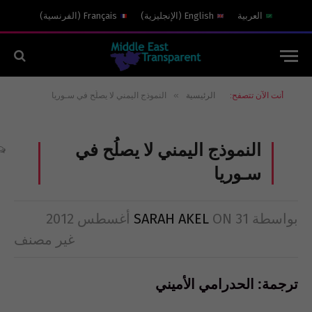
العربية
English
(
الإنجليزية
)
Français
(
الفرنسية
)
»
أنت الآن تتصفح:
الرئيسية
النموذج اليمني لا يصلُح في سـوريا
النموذج اليمني لا يصلُح في
سـوريا
بواسطة
31 أغسطس 2012
ON
SARAH AKEL
غير مصنف
ترجمة: الحدرامي الأميني