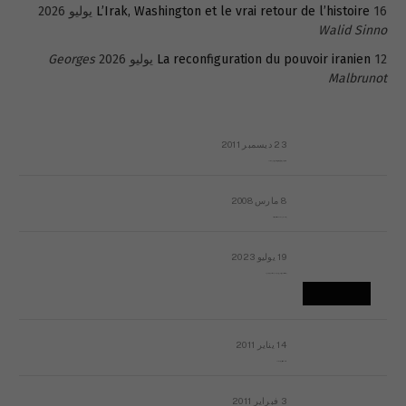
16 يوليو 2026
L’Irak, Washington et le vrai retour de l’histoire
Walid Sinno
12 يوليو 2026
La reconfiguration du pouvoir iranien
Georges
Malbrunot
23 ديسمبر 2011
عائلة المهندس طارق الربعة: أين دولة القانون والموسسات؟
8 مارس 2008
رسالة مفتوحة لقداسة البابا شنوده الثالث
19 يوليو 2023
إشكاليات التقويم الهجري، وهل يجدي هذا التقويم أيُ نفع؟
14 يناير 2011
ماذا يحدث في ليبيا اليوم الجمعة؟
3 فبراير 2011